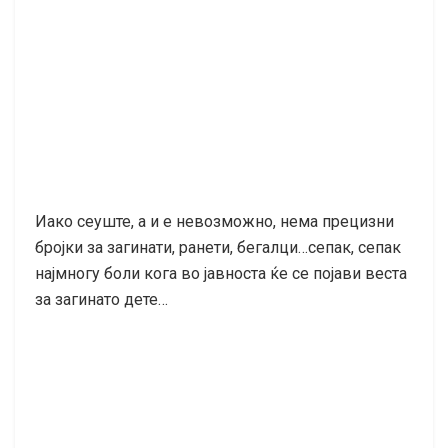
Иако сеуште, а и е невозможно, нема прецизни
бројки за загинати, ранети, бегалци…сепак, сепак
најмногу боли кога во јавноста ќе се појави веста
за загинато дете…