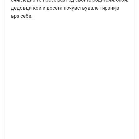
дедовци кои и досега почувствувале тиранија
врз себе…