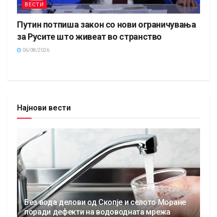
ВЕСТИ
Путин потпиша закон со нови ограничувања
за Русите што живеат во странство
06/08/2026
Најнови вести
Без вода делови од Скопје и селото Моране
поради дефекти на водоводната мрежа