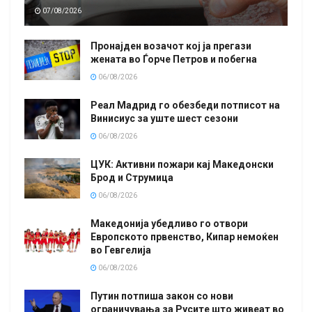
07/08/2026
Пронајден возачот кој ја прегази
жената во Ѓорче Петров и побегна
06/08/2026
Реал Мадрид го обезбеди потписот на
Винисиус за уште шест сезони
06/08/2026
ЦУК: Активни пожари кај Македонски
Брод и Струмица
06/08/2026
Македонија убедливо го отвори
Европското првенство, Кипар немоќен
во Гевгелија
06/08/2026
Путин потпиша закон со нови
ограничувања за Русите што живеат во