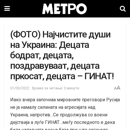
(ФОТО) Најчистите души
на Украина: Децата
бодрат, децата,
поздравуваат, децата
пркосат, децата – ГИНАТ!
A
01/03/2022
Време за читање: 3 минути
A
Иако вчера започнаа мировните преговори Русија
не ја намалу силината на агресијата над
Украина, напротив…Се продолжува со воени
дејствија а луѓе ГИНАТ…меѓу последното е дека
била нападната воена база при што загинале