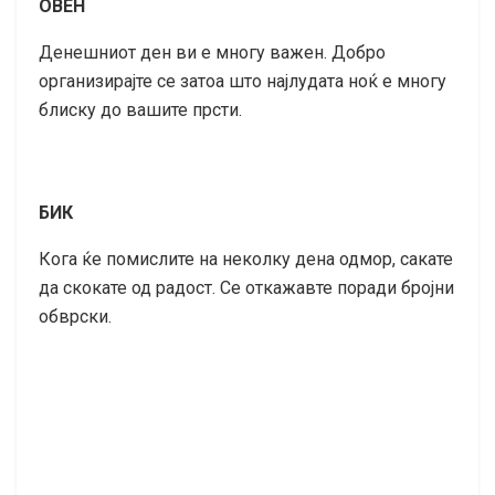
ОВЕН
Денешниот ден ви е многу важен. Добро
организирајте се затоа што најлудата ноќ е многу
блиску до вашите прсти.
БИК
Кога ќе помислите на неколку дена одмор, сакате
да скокате од радост. Се откажавте поради бројни
обврски.