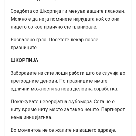
Средбата со Шкорпија ги менува вашите планови.
Можно е да не ја поминете најлудата ноќ со она
лицето со кое првично сте планирале.
Воспалено грло. Посетете лекар после
празниците.
ШКОРПИЈА
Заборавете на сите лоши работи што се случија во
претходните денови. По празниците имате
одлични можности за нова деловна соработка.
Покажувате неверојатна љубомора. Сега не е
ниту време ниту место за такво нешто. Партнерот
нема иницијатива.
Во моментов не се жалите на вашето здравје.