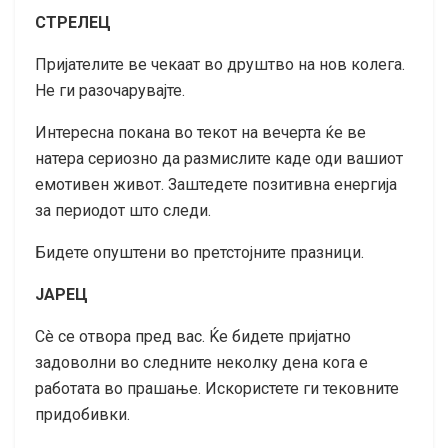
СТРЕЛЕЦ
Пријателите ве чекаат во друштво на нов колега.
Не ги разочарувајте.
Интересна покана во текот на вечерта ќе ве
натера сериозно да размислите каде оди вашиот
емотивен живот. Заштедете позитивна енергија
за периодот што следи.
Бидете опуштени во претстојните празници.
ЈАРЕЦ
Сè се отвора пред вас. Ќе бидете пријатно
задоволни во следните неколку дена кога е
работата во прашање. Искористете ги тековните
придобивки.