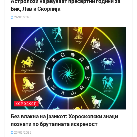
Астролози најавуваат пресвртни години за
Бик, Лав и Скорпија
26/05/2026
ХОРОСКОП
Без влакна на јазикот: Хороскопски знаци
познати по бруталната искреност
23/05/2026