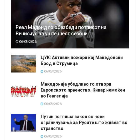
Реал Мадрид го обезбеди потписот на
Винисиус за уште шест сезони
06/08/2026
ЦУК: Активни пожари кај Македонски
Брод и Струмица
06/08/2026
Македонија убедливо го отвори
Европското првенство, Кипар немоќен
во Гевгелија
06/08/2026
Путин потпиша закон со нови
ограничувања за Русите што живеат во
странство
06/08/2026