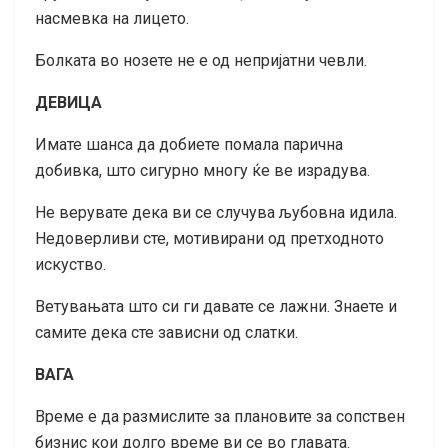
насмевка на лицето.
Болката во нозете не е од непријатни чевли.
ДЕВИЦА
Имате шанса да добиете помала парична
добивка, што сигурно многу ќе ве израдува.
Не верувате дека ви се случува љубовна идила.
Недоверливи сте, мотивирани од претходното
искуство.
Ветувањата што си ги давате се лажни. Знаете и
самите дека сте зависни од слатки.
ВАГА
Време е да размислите за плановите за сопствен
бизнис кои долго време ви се во главата.