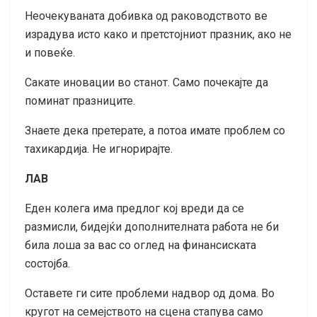
Неочекуваната добивка од раководството ве
израдува исто како и претстојниот празник, ако не
и повеќе.
Сакате иновации во станот. Само почекајте да
поминат празниците.
Знаете дека претерате, а потоа имате проблем со
тахикардија. Не игнорирајте.
ЛАВ
Еден колега има предлог кој вреди да се
размисли, бидејќи дополнителната работа не би
била лоша за вас со оглед на финансиската
состојба.
Оставете ги сите проблеми надвор од дома. Во
кругот на семејството на сцена стапува само