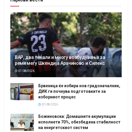
ВАР, два пенали и многу возбудувања за
реми меѓу Шкендија Арачиново и Силекс
07/08/2026
Брвеница ќе избира нов градоначалник,
ДИК ги почнува подготовките за
изборниот процес
07/08/2026
Божиновска: Домашните акумулации
исполнети 70%, обезбедена стабилност
на енергетскиот систем