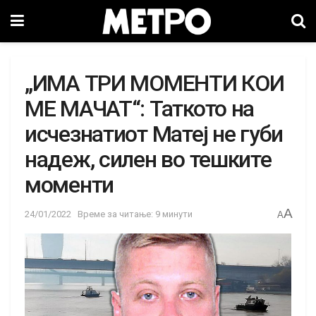
„ИМА ТРИ МОМЕНТИ КОИ
МЕ МАЧАТ“: Таткото на
исчезнатиот Матеј не губи
надеж, силен во тешките
моменти
A
24/01/2022
Време за читање: 9 минути
A