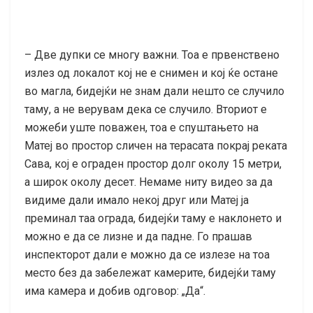
– Две дупки се многу важни. Тоа е првенствено
излез од локалот кој не е снимен и кој ќе остане
во магла, бидејќи не знам дали нешто се случило
таму, а не верувам дека се случило. Вториот е
можеби уште поважен, тоа е спуштањето на
Матеј во простор сличен на терасата покрај реката
Сава, кој е ограден простор долг околу 15 метри,
а широк околу десет. Немаме ниту видео за да
видиме дали имало некој друг или Матеј ја
преминал таа ограда, бидејќи таму е наклонето и
можно е да се лизне и да падне. Го прашав
инспекторот дали е можно да се излезе на тоа
место без да забележат камерите, бидејќи таму
има камера и добив одговор: „Да“.