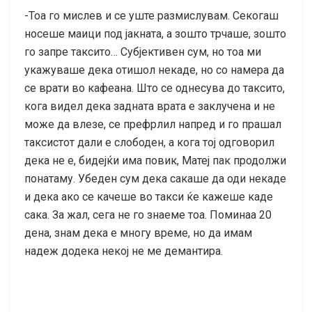
-Тоа го мислев и се уште размислувам. Секогаш
носеше маици под јакната, а зошто трчаше, зошто
го запре таксито… Субјективен сум, но тоа ми
укажуваше дека отишол некаде, но со намера да
се врати во кафеана. Што се однесува до таксито,
кога видел дека задната врата е заклучена и не
може да влезе, се префрлил напред и го прашал
таксистот дали е слободен, а кога тој одговорил
дека не е, бидејќи има повик, Матеј пак продолжи
понатаму. Убеден сум дека сакаше да оди некаде
и дека ако се качеше во такси ќе кажеше каде
сака. За жал, сега не го знаеме тоа. Поминаа 20
дена, знам дека е многу време, но да имам
надеж додека некој не ме демантира.