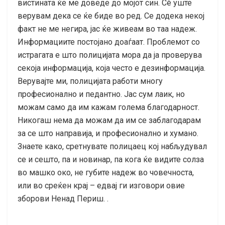
вистината ќе ме доведе до мојот син. Сè уште
верувам дека се ќе биде во ред. Се додека некој
факт не ме негира, јас ќе живеам во таа надеж.
Информациите постојано доаѓаат. Проблемот со
истрагата е што полицијата мора да ја проверува
секоја информација, која често е дезинформација.
Верувајте ми, полицијата работи многу
професионално и педантно. Јас сум лаик, но
можам само да им кажам голема благодарност.
Никогаш нема да можам да им се заблагодарам
за се што направија, и професионално и хумано.
Знаете како, сретнувате полицаец кој набљудувал
се и сешто, па и новинар, па кога ќе видите солза
во машко око, не губите надеж во човечноста,
или во среќен крај – едвај ги изговори овие
зборови Ненад Периш. .