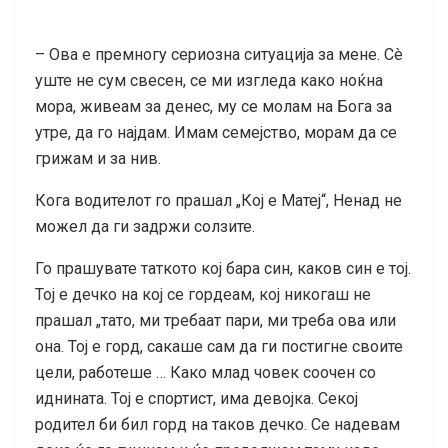
– Ова е премногу сериозна ситуација за мене. Сè
уште не сум свесен, се ми изгледа како ноќна
мора, живеам за денес, му се молам на Бога за
утре, да го најдам. Имам семејство, морам да се
грижам и за нив.
Кога водителот го прашал „Кој е Матеј“, Ненад не
можел да ги задржи солзите.
Го прашувате таткото кој бара син, каков син е тој.
Тој е дечко на кој се гордеам, кој никогаш не
прашал „тато, ми требаат пари, ми треба ова или
она. Тој е горд, сакаше сам да ги постигне своите
цели, работеше … Како млад човек соочен со
иднината. Тој е спортист, има девојка. Секој
родител би бил горд на таков дечко. Се надевам