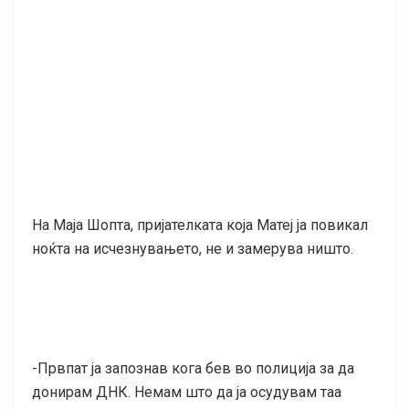
На Маја Шопта, пријателката која Матеј ја повикал
ноќта на исчезнувањето, не и замерува ништо.
-Првпат ја запознав кога бев во полиција за да
донирам ДНК. Немам што да ја осудувам таа