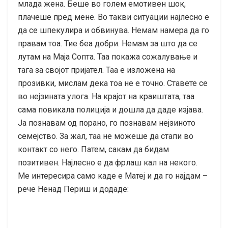
млада жена. Беше во голем емотивен шок,
плачеше пред мене. Во такви ситуации најлесно е
да се шпекулира и обвинува. Немам намера да го
правам тоа. Тие беа добри. Немам за што да се
лутам на Маја Сопта. Таа покажа сожалување и
тага за својот пријател. Таа е изложена на
прозивки, мислам дека тоа не е точно. Ставете се
во нејзината улога. На крајот на краиштата, таа
сама повикала полиција и дошла да даде изјава.
Ја познавам од порано, го познавам нејзиното
семејство. За жал, таа не можеше да стапи во
контакт со него. Патем, сакам да бидам
позитивен. Најлесно е да фрлаш кал на некого.
Ме интересира само каде е Матеј и да го најдам – ​​
рече Ненад Периш и додаде: