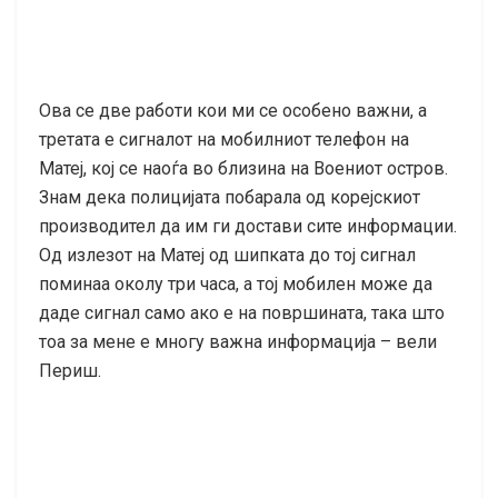
Ова се две работи кои ми се особено важни, а
третата е сигналот на мобилниот телефон на
Матеј, кој се наоѓа во близина на Воениот остров.
Знам дека полицијата побарала од корејскиот
производител да им ги достави сите информации.
Од излезот на Матеј од шипката до тој сигнал
поминаа околу три часа, а тој мобилен може да
даде сигнал само ако е на површината, така што
тоа за мене е многу важна информација – вели
Периш.