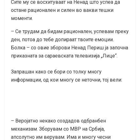
Сите му се восхитуваат на Ненад што успеа да
остане рационален и силен во вакви тешки
моменти.
– Се трудам да бидам рационален, успевам преку
ден, потоа до тебе допираат твоите емоции.
Болка – со овие зборови Ненад Периш ја започна
приказната за сараевската телевизија „Лице“.
Запрашан како се бори со толку многу
информации, од кои многу се неточни, тој вели:
– Веројатно некако создадов одбранбен
механизам. Зборувам со МВР на Србија,
апсолутно им верувам. Има и многу чесни