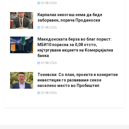
07/08/2026
Карпалак никогаш нема да биде
заборавен, порача Проданоски
07/08/2026
Македонската берза во благ пораст:
МБИ10 порасна за 0,08 отсто,
најтргувани акциите на Комерцијална
банка
07/08/2026
Тоневски: Со план, проекти и конкретни
инвестиции го развиваме секое
населено место во Пробиштип
07/08/2026