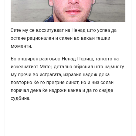
Сите му се восхитуваат на Ненад што успеа да
остане рационален и силен во вакви тешки
моменти.
Во опширен разговор Ненад Периш, таткото на
исчезнатиот Матеј, детално објаснил што најмногу
му пречи во истрагата, изразил надеж дека
повторно ќе го прегрне синот, но и низ солзи
порачал дека ќе издржи каква и да го снајде
судбина.