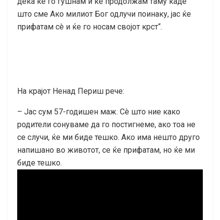
дека ќе го гушнам и ќе продолжам таму каде
што сме Ако милиот Бог одлучи поинаку, јас ќе
прифатам сè и ќе го носам својот крст“.
На крајот Ненад Периш рече:
– Јас сум 57-годишен маж. Сè што ние како
родители сонуваме да го постигнеме, ако тоа не
се случи, ќе ми биде тешко. Ако има нешто друго
напишано во животот, се ќе прифатам, но ќе ми
биде тешко.