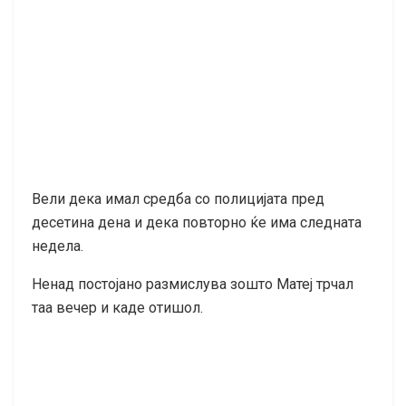
Вели дека имал средба со полицијата пред
десетина дена и дека повторно ќе има следната
недела.
Ненад постојано размислува зошто Матеј трчал
таа вечер и каде отишол.