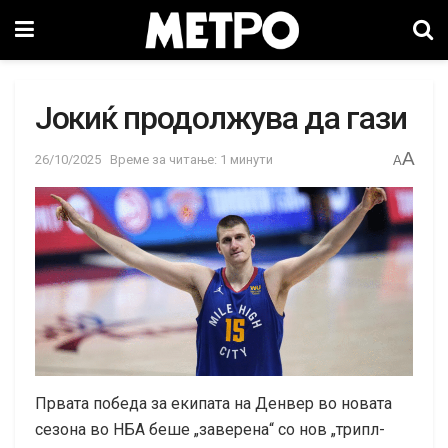
Јокиќ продолжува да гази
A
26/10/2025
Време за читање: 1 минути
A
Првата победа за екипата на Денвер во новата
сезона во НБА беше „заверена“ со нов „трипл-