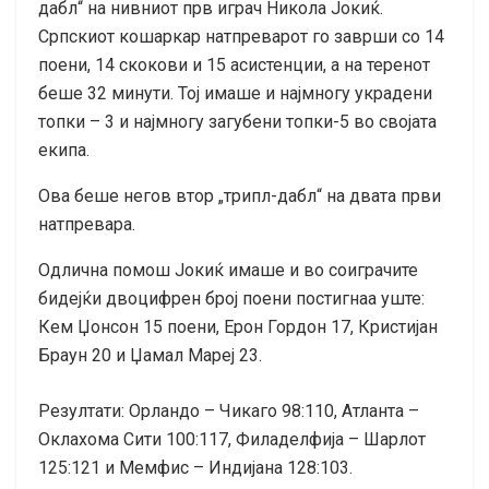
дабл“ на нивниот прв играч Никола Јокиќ.
Српскиот кошаркар натпреварот го заврши со 14
поени, 14 скокови и 15 асистенции, а на теренот
беше 32 минути. Тој имаше и најмногу украдени
топки – 3 и најмногу загубени топки-5 во својата
екипа.
Ова беше негов втор „трипл-дабл“ на двата први
натпревара.
Одлична помош Јокиќ имаше и во соиграчите
бидејќи двоцифрен број поени постигнаа уште:
Кем Џонсон 15 поени, Ерон Гордон 17, Кристијан
Браун 20 и Џамал Мареј 23.
Резултати: Орландо – Чикаго 98:110, Атланта –
Оклахома Сити 100:117, Филаделфија – Шарлот
125:121 и Мемфис – Индијана 128:103.