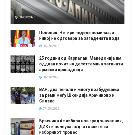
08/08/2026
Поповиќ: Четири недели поминаа, а
никој не одговара за загадената вода
08/08/2026
25 години од Карпалак: Македонија им
оддава почит на десеттемина загинати
армиски припадници
08/08/2026
ВАР, два пенали и многу возбудувања
за реми меѓу Шкендија Арачиново и
Силекс
07/08/2026
Брвеница ќе избира нов градоначалник,
ДИК ги почнува подготовките за
изборниот процес