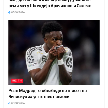
реми меѓу Шкендија Арачиново и Силекс
07/08/2026
ВЕСТИ
Реал Мадрид го обезбеди потписот на
Винисиус за уште шест сезони
06/08/2026