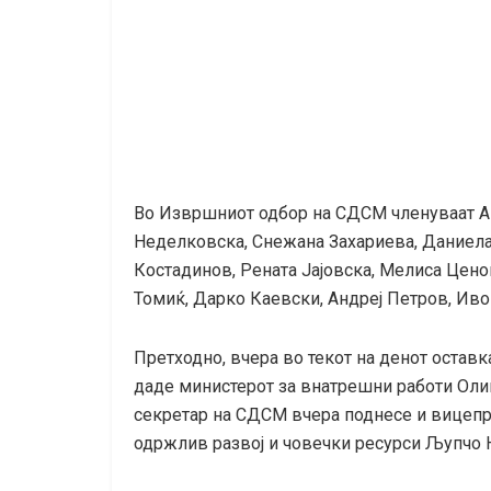
Во Извршниот одбор на СДСМ членуваат А
Неделковска, Снежана Захариева, Даниела
Костадинов, Рената Јајовска, Мелиса Цен
Томиќ, Дарко Каевски, Андреј Петров, Ив
Претходно, вчера во текот на денот оставк
даде министерот за внатрешни работи Оли
секретар на СДСМ вчера поднесе и вицепр
одржлив развој и човечки ресурси Љупчо 