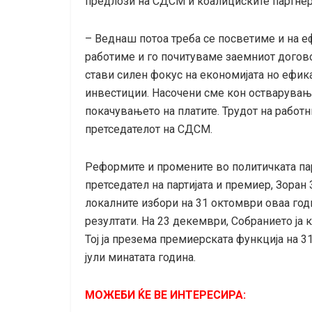
предлози на СДСМ и коалициските партнер
– Веднаш потоа треба се посветиме и на е
работиме и го почитуваме заемниот догово
стави силен фокус на економијата но ефик
инвестиции. Насочени сме кон остварување
покачувањето на платите. Трудот на работн
претседателот на СДСМ.
Реформите и промените во политичката па
претседател на партијата и премиер, Зоран
локалните избори на 31 октомври оваа год
резултати. На 23 декември, Собранието ја
Тој ја презема премиерската функција на 31
јули минатата година.
МОЖЕБИ ЌЕ ВЕ ИНТЕРЕСИРА: