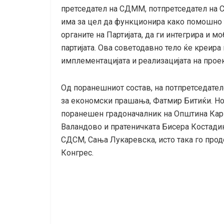
претседател на СДММ, потпретседател на 
има за цел да функционира како помошно 
органите на Партијата, да ги интегрира и 
партијата. Ова советодавно тело ќе креира 
имплементацијата и реализацијата на проек
Од поранешниот состав, на потпретседате
за економски прашања, Фатмир Битиќи. Но
поранешен градоначалник на Општина Кар
Валандово и пратеничката Бисера Костадин
СДСМ, Сања Лукаревска, исто така го продо
Конгрес.