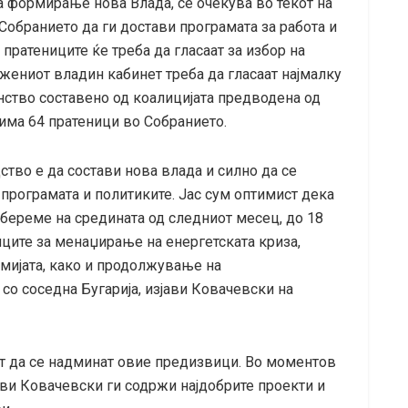
а формирање нова Влада, се очекува во текот на
Собранието да ги достави програмата за работа и
 пратениците ќе треба да гласаат за избор на
ожениот владин кабинет треба да гласаат најмалку
нство составено од коалицијата предводена од
има 64 пратеници во Собранието.
ство е да состави нова влада и силно да се
програмата и политиките. Јас сум оптимист дека
береме на средината од следниот месец, до 18
иците за менаџирање на енергетската криза,
мијата, како и продолжување на
со соседна Бугарија, изјави Ковачевски на
ат да се надминат овие предизвици. Во моментов
ави Ковачевски ги содржи најдобрите проекти и