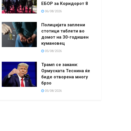
ЕБОР за Коридорот 8
06/08/2026
Полицијата заплени
стотици таблети во
домот на 30-годишен
кумановец
05/08/2026
Трамп се закани:
Ормуската Теснина ќе
биде отворена многу
брзо
05/08/2026