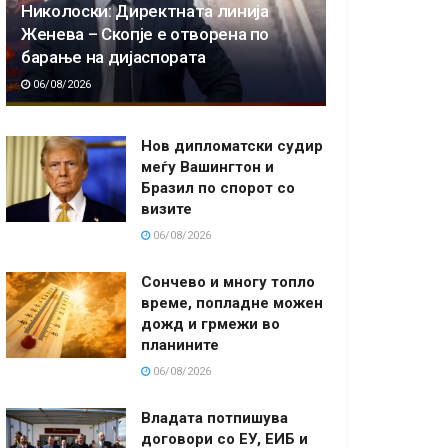
Николоски: Директната линија
Женева – Скопје е отворена по
барање на дијаспората
06/08/2026
Нов дипломатски судир
меѓу Вашингтон и
Бразил по спорот со
визите
06/08/2026
Сончево и многу топло
време, попладне можен
дожд и грмежи во
планините
06/08/2026
Владата потпишува
договори со ЕУ, ЕИБ и