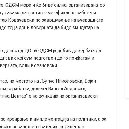
. СДСМ мора и ќе биде силна, организирана, со
лку сакаме да постигнеме ефикасно работење,
итар Ковачевски по завршување на вчерашната
де тој ја доби довербата да биде мандатар на
то денес од ЦО на СДСМ ја добив довербата да
едизвик кој сум подготвен да го прифатам и
овербата, вели Ковачевски.
тар, на местото на Љупчо Николовски, Бојан
дна соработка, додека Вангел Андрески,
ина Центар“ е на функција на организациски
за креирање и имплементација на политики, а за
новски поранешен пратеник, поранешен