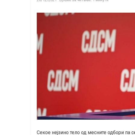
Секое нејзино тело од месните одбори па се