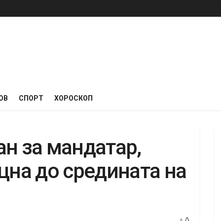
ОВ
СПОРТ
ХОРОСКОП
ан за мандатар,
цна до средината на
A