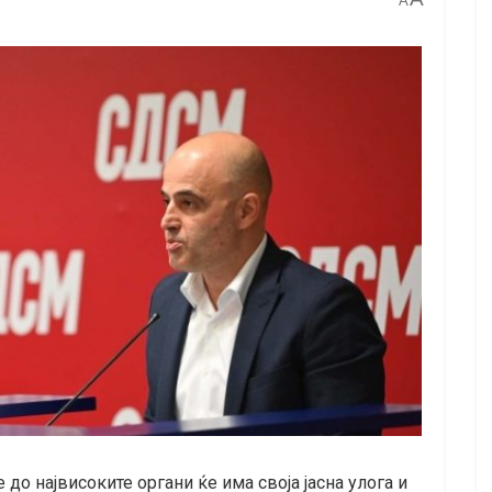
A
 до највисоките органи ќе има своја јасна улога и