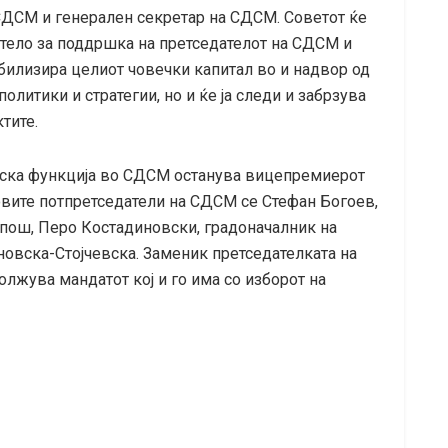
СДСМ и генерален секретар на СДСМ. Советот ќе
тело за поддршка на претседателот на СДСМ и
мобилизира целиот човечки капитал во и надвор од
политики и стратегии, но и ќе ја следи и забрзува
тите.
лска функција во СДСМ останува вицепремиерот
вите потпретседатели на СДСМ се Стефан Богоев,
пош, Перо Костадиновски, градоначалник на
овска-Стојчевска. Заменик претседателката на
лжува мандатот кој и го има со изборот на