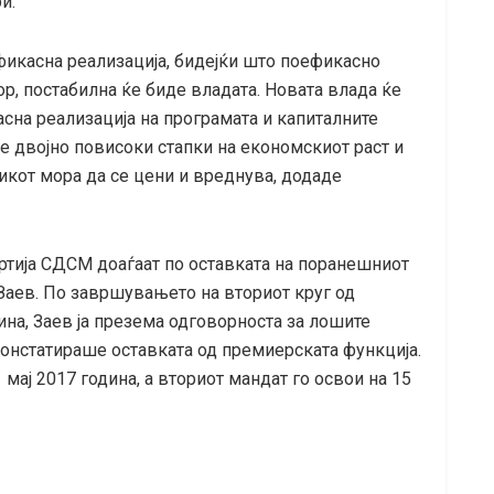
и.
фикасна реализација, бидејќи што поефикасно
р, постабилна ќе биде владата. Новата влада ќе
асна реализација на програмата и капиталните
 двојно повисоки стапки на економскиот раст и
икот мора да се цени и вреднува, додаде
ртија СДСМ доаѓаат по оставката на поранешниот
 Заев. По завршувањето на вториот круг од
ина, Заев ја презема одговорноста за лошите
 констатираше оставката од премиерската функција.
 мај 2017 година, а вториот мандат го освои на 15