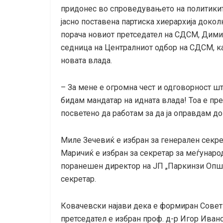
придонес во спроведувањето на политиките
јасно поставена партиска хиерархија доко
порача новиот претседател на СДСМ, Дим
седница на Централниот одбор на СДСМ, ка
новата влада.
– За мене е огромна чест и одговорност ш
бидам мандатар на идната влада! Тоа е пр
посветено да работам за да ја оправдам д
Миле Зечевиќ е избран за генерален секре
Маричиќ е избран за секретар за меѓунаро
поранешен директор на ЈП „Паркинзи Општ
секретар.
Ковачевски најави дека е формиран Совет 
претседател е избран проф. д-р Игор Ива