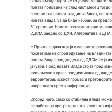
Откако мандатарот ќе го добие мандатот з
првата половина на следниот месец тој до 
составот на новиот владин кабинет, по што
новата влада. За да биде избран, за предл
61 пратеник. Новото парламентарно мнози
СДСМ, заедно со ДУИ, Алтернатива и ДПА 
– Првата задача која ја има новото раковод
посветиме на спроведување на владината 
новата Влада предводена од СДСМ ќе ја из
јануари. Пред новата Влада стојат предизв
економската криза предизвикана од панде
евроинтеграцискиот процес и преговорите 
вчерашната прес-конференција.
Според него, само со стабилна влада мож
се работи на програмата што, како што изј