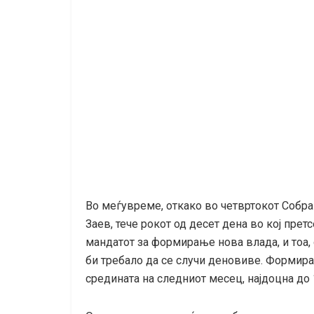
Во меѓувреме, откако во четвртокот Собра
Заев, тече рокот од десет дена во кој пре
мандатот за формирање нова влада, и тоа
би требало да се случи деновиве. Формира
средината на следниот месец, најдоцна до 1