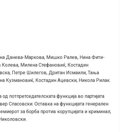
на Данева-Маркова, Мишко Ралев, Нина Фити-
 Колева, Милена Стефановиќ, Костадин
овска, Петре Шилегов, Дритан Исмаили, Тања
она Кузмановиќ, Костадин Ацевски, Никола Рилак.
а од потпретседателската функција во партијата
вер Спасовски. Оставка на функцијата генерален
емиерот за борба против корупцијата и криминал,
Николовски.