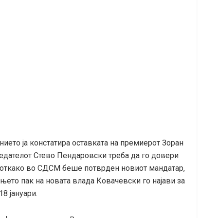
нието ја констатира оставката на премиерот Зоран
тседателот Стево Пендаровски треба да го довери
, откако во СДСМ беше потврден новиот мандатар,
њето пак на новата влада Ковачевски го најави за
8 јануари.