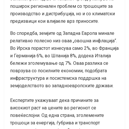
поширок регионален проблем со трошоците за
производство и дистрибуција, но и со климатски
предизвици кои влијаеле врз приносите.
Во споредба, земјите од Западна Европа минале
релативно полесно низ оваа „овошна инфлација“.
Во Ирска порастот изнесува само 2%, во Франција
и Германија 6%, во Шпанија 8%, додека Италија
бележи зголемување од 7%. Оваа разлика се
поврзува со посилните економии, подобрата
инфраструктура и посистемска поддршка на
земјоделството во западноевропските држави.
Експертите укажуваат дека причините за
високиот раст на цените во регионот се
повеќеслојни. Од една страна, зголемените
трошоци за енергија, ѓубрива и транспорт