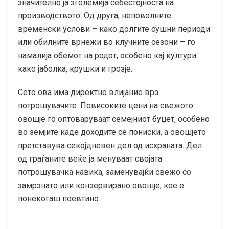
значително ја зголемија себестојноста на
производството. Од друга, неповолните
временски услови – како долгите сушни периоди
или обилните врнежи во клучните сезони – го
намалија обемот на родот, особено кај култури
како јаболка, крушки и грозје.
Сето ова има директно влијание врз
потрошувачите. Повисоките цени на свежото
овошје го оптоваруваат семејниот буџет, особено
во земјите каде доходите се пониски, а овошјето
претставува секојдневен дел од исхраната. Дел
од граѓаните веќе ја менуваат својата
потрошувачка навика, заменувајќи свежо со
замрзнато или конзервирано овошје, кое е
понекогаш поевтино.