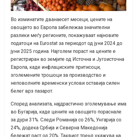
Во изминатите дванаесет месеци, цените на
овошјето во Европа забележаа значителни
разлики меѓу регионите, покажуваат најновите
податоци на Eurostat за периодот од јуни 2024 до
јуни 2025 година. Најголем пораст на цените е
регистриран во земјите од Источна и Југоисточна
Европа, каде инфлациските притисоци,
зголемените трошоци за производство и
неповолните временски услови оставија силен
белег врз пазарот.
Според анализата, најдрастично зголемување има
во Бугарија, каде цените на овошјето пораснале
за дури 31%. Следи Романија со 26%, Унгарија со
24%, додека Србија и Северна Македонија
бележат раст од 20%. Таквиот тренд укажува на