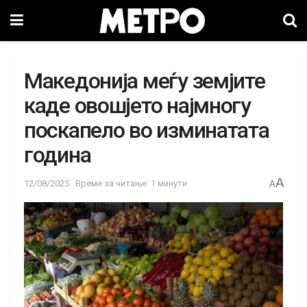
Македонија меѓу земјите
каде овошјето најмногу
поскапело во изминатата
година
A
12/08/2025
Време за читање: 1 минути
A