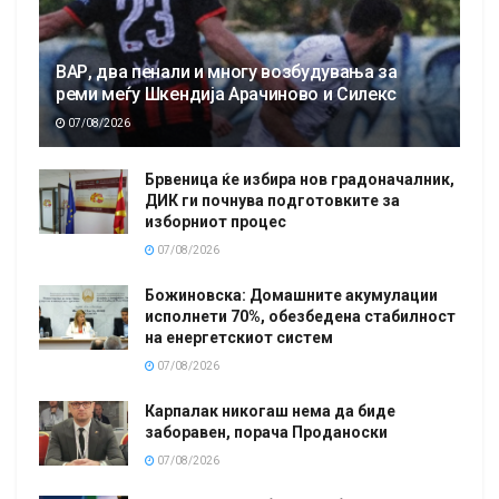
ВАР, два пенали и многу возбудувања за
реми меѓу Шкендија Арачиново и Силекс
07/08/2026
Брвеница ќе избира нов градоначалник,
ДИК ги почнува подготовките за
изборниот процес
07/08/2026
Божиновска: Домашните акумулации
исполнети 70%, обезбедена стабилност
на енергетскиот систем
07/08/2026
Карпалак никогаш нема да биде
заборавен, порача Проданоски
07/08/2026