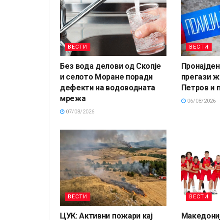
ВЕСТИ
ВЕСТИ
Без вода делови од Скопје
Пронајден 
и селото Моране поради
прегази ж
дефекти на водоводната
Петров и 
мрежа
06/08/2026
07/08/2026
ВЕСТИ
ВЕСТИ
ЦУК: Активни пожари кај
Македониј