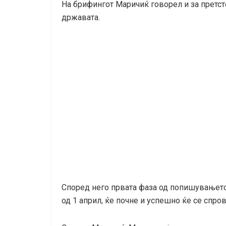
На брифингот Маричиќ говорел и за претст
државата.
Според него првата фаза од попишувањето
од 1 април, ќе почне и успешно ќе се спров