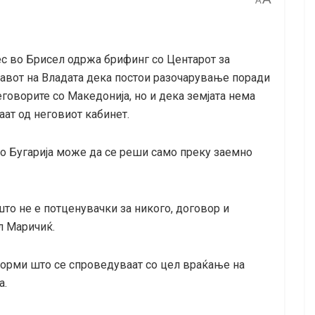
A
ес во Брисел одржа брифинг со Центарот за
тавот на Владата дека постои разочарување поради
говорите со Македонија, но и дека земјата нема
аат од неговиот кабинет.
со Бугарија може да се реши само преку заемно
то не е потценувачки за никого, договор и
л Маричиќ.
форми што се спроведуваат со цел враќање на
а.