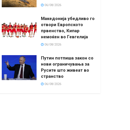
06/08/2026
Македонија убедливо го
отвори Европското
првенство, Кипар
немоќен во Гевгелија
06/08/2026
Путин потпиша закон со
нови ограничувања за
Русите што живеат во
странство
06/08/2026