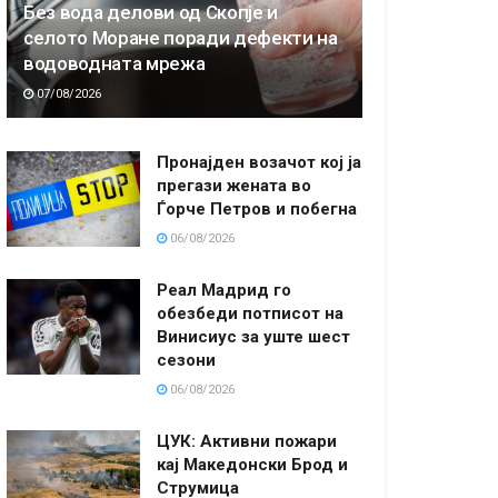
Без вода делови од Скопје и
селото Моране поради дефекти на
водоводната мрежа
07/08/2026
Пронајден возачот кој ја
прегази жената во
Ѓорче Петров и побегна
06/08/2026
Реал Мадрид го
обезбеди потписот на
Винисиус за уште шест
сезони
06/08/2026
ЦУК: Активни пожари
кај Македонски Брод и
Струмица