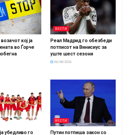
ВЕСТИ
возачот кој ја
Реал Мадрид го обезбеди
ената во Ѓорче
потписот на Винисиус за
побегна
уште шест сезони
06/08/2026
ВЕСТИ
а убедливо го
Путин потпиша закон со