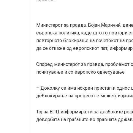
Министерот за правда, Бојан Маричиќ, ден
европска политика, каде што го повтори с
повторното блокирање на почетокот на пре
да се откаже од европскиот пат, информир
Според министерот за правда, проблемот 
почитување и со европско однесување.
– Доколку се има искрен пристап и однос ш
деблокирање на процесот е можен, изјави
Тој на ЕПЦ информирал и за длабоките ре
довербата на граѓаните во правната држав