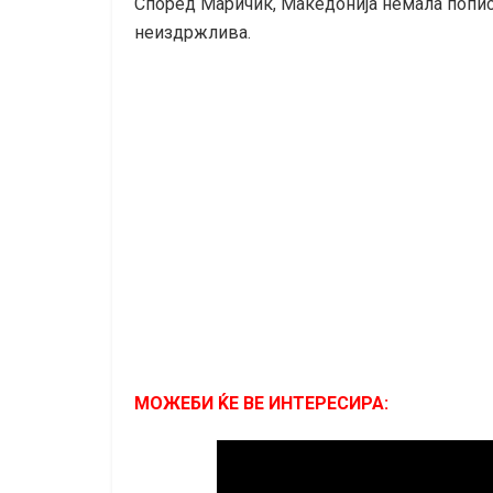
Според Маричиќ, Македонија немала попис в
неиздржлива.
МОЖЕБИ ЌЕ ВЕ ИНТЕРЕСИРА: