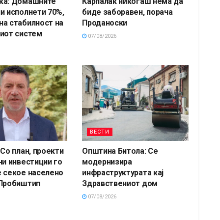
ка: Домашните
Карпалак никогаш нема да
и исполнети 70%,
биде заборавен, порача
а стабилност на
Проданоски
иот систем
07/08/2026
ВЕСТИ
 Со план, проекти
Општина Битола: Се
ни инвестиции го
модернизира
 секое населено
инфраструктурата кај
 Пробиштип
Здравствениот дом
07/08/2026