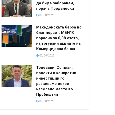
да биде заборавен,
порача Проданоски
07/08/2026
Македонската берза во
благ пораст: МБИ10
порасна за 0,08 отсто,
најтргувани акциите на
Комерцијална банка
07/08/2026
Тоневски: Со план,
проекти и конкретни
инвестиции го
развиваме секое
населено место во
Пробиштип
07/08/2026