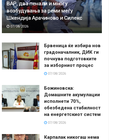
ВАР, два пенали и многу
возбудувања за реми меѓу
Шкендија Арачиново и Силекс
07/08/2026
Брвеница ќе избира нов
градоначалник, ДИК ги
почнува подготовките
за изборниот процес
07/08/2026
Божиновска:
Домашните акумулации
исполнети 70%,
обезбедена стабилност
на енергетскиот систем
07/08/2026
Карпалак никогаш нема