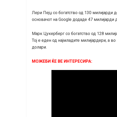
Лери Пејџ со богатство од 130 милијарди 
основачот на Google додаде 47 милијарди д
Марк Цукерберг со богатство од 128 милиј
Тој е еден од најмладите милијардери, а в
долари.
МОЖЕБИ ЌЕ ВЕ ИНТЕРЕСИРА: