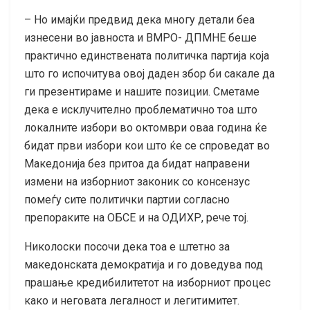
– Но имајќи предвид дека многу детали беа
изнесени во јавноста и ВМРО- ДПМНЕ беше
практично единствената политичка партија која
што го испочитува овој даден збор би сакале да
ги презентираме и нашите позиции. Сметаме
дека е исклучително проблематично тоа што
локалните избори во октомври оваа година ќе
бидат први избори кои што ќе се спроведат во
Македонија без притоа да бидат направени
измени на изборниот законик со консензус
помеѓу сите политички партии согласно
препораките на ОБСЕ и на ОДИХР, рече тој.
Николоски посочи дека тоа е штетно за
македонската демократија и го доведува под
прашање кредибилитетот на изборниот процес
како и неговата легалност и легитимитет.