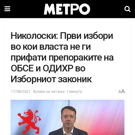
Николоски: Први избори
во кои власта не ги
прифати препораките на
ОБСЕ и ОДИХР во
Изборниот законик
A
17/08/2021
Време за читање: 1 минути
A