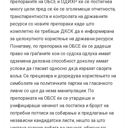
препораките на ОБСЕ и ОДИХР ќе се постигнеа
многу цели пред се ќе се зголемеше отчетноста,
транспарентноста и контролата на државните
ресурси со новите препораки каде што
комплетно ќе требаше ДКСК да е информирана
за целокупното користење на државни ресурси.
Понатаму, по препорака на ОБСЕ ќе се дадеше
право на граѓаните кои со судска одлука имаат
одземена деловна способност доколку имаат
услови да гласаат односно да ја изразат својата
воља. Се прецизира и доуредува користењето на
симболите на политичките партии на гласачкото
ливче со цел да нема манипулации. По
препораката на ОБСЕ ќе се утврдеше и
унифицираше начинот на постапка и бројот на
потребни потписи за собирање и предлагање на
независни кандидатски листи, нешто за што
настана голема дебата во јавност, објасни тој.