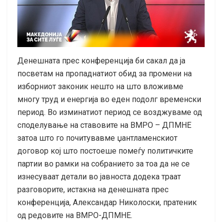
Денешната прес конференција би сакал да ја
посветам на пропаднатиот обид за промени на
изборниот законик нешто на што вложивме
многу труд и енергија во еден подолг временски
период. Во изминатиот период се возджуваме од
споделување на ставовите на ВМРО – ДПМНЕ
затоа што го почитувавме џантламенскиот
договор кој што постоеше помеѓу политичките
партии во рамки на собранието за тоа да не се
изнесуваат детали во јавноста додека траат
разговорите, истакна на денешната прес
конференција, Александар Николоски, пратеник
од редовите на ВМРО-ДПМНЕ.