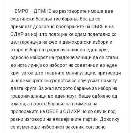
– ВМРО – ДПМНЕ во разговорите имаше две
суштински барања тие барања беа да се
применат дословно препораките на ОБСЕ и на
ОДХР за кој што подоцна ќе одам подетално со
цел гаранција на фер и демократски избори и
второ избор на градоначалник во еден круг,
односно изборот на градоначалници да се стави
во иста линија со изборот на советници во еден
круг затоа што главните манипулации, притисоци
и недемократски средства се случуваат помеѓу
двата круга. За жал второто барање за избор на
градоначалници во еден круг, беше одбиено од
власта, а првото барање за примена на
препораките на ОБСЕ и ОДИХР не се случи под
разни изговори на владејачките партии. Доколку
се изменеше изборниот законик, согласно