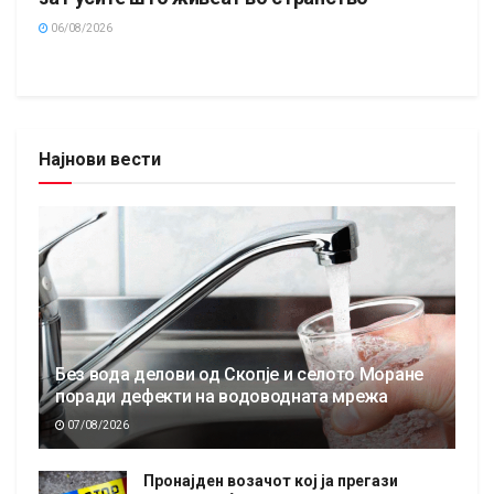
06/08/2026
Најнови вести
Без вода делови од Скопје и селото Моране
поради дефекти на водоводната мрежа
07/08/2026
Пронајден возачот кој ја прегази