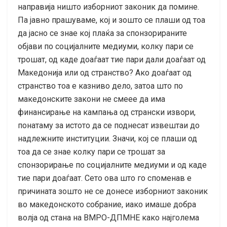
направија ништо изборниот законик да помине.
Па јавно прашуваме, кој и зошто се плаши од тоа
да јасно се знае кој плаќа за спонзорираните
објави по социјалните медиуми, колку пари се
трошат, од каде доаѓаат тие пари дали доаѓаат од
Македонија или од странство? Ако доаѓаат од
странство тоа е казниво дело, затоа што по
македонските закони не смеее да има
финансирање на кампања од странски извори,
понатаму за истото да се поднесат извештаи до
надлежните институции. Значи, кој се плаши од
тоа да се знае колку пари се трошат за
спонзорирање по социјалните медиуми и од каде
тие пари доаѓаат. Сето ова што го споменав е
причината зошто не се донесе изборниот законик
во македонското собрание, иако имаше добра
волја од стана на ВМРО-ДПМНЕ како најголема