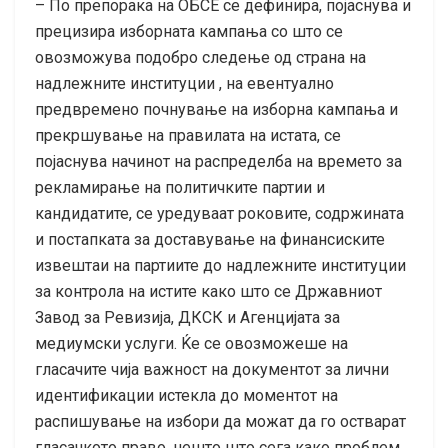
– По препорака на ОБСЕ се дефинира, појаснува и
прецизира изборната кампања со што се
овозможува подобро следење од страна на
надлежните институции , на евентуално
предвремено почнување на изборна кампања и
прекршување на правилата на истата, се
појаснува начинот на распределба на времето за
рекламирање на политичките партии и
кандидатите, се уредуваат роковите, содржината
и постапката за доставување на финансиските
извештаи на партиите до надлежните институции
за контрола на истите како што се Државниот
Завод за Ревизија, ДКСК и Агенцијата за
медиумски услуги. Ќе се овозможеше на
гласачите чија важност на документот за лични
идентификации истекла до моментот на
распишување на избори да можат да го остварат
гласачкото право, нешто што сега како проблем