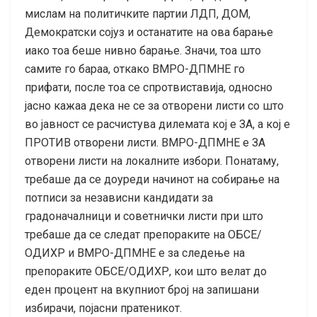
мислам на политичките партии ЛДП, ДОМ,
Демократски сојуз и останатите на ова барање
иако тоа беше нивно барање. Значи, тоа што
самите го бараа, откако ВМРО-ДПМНЕ го
прифати, после тоа се спротвиставија, односно
јасно кажаа дека не се за отворени листи со што
во јавност се расчистува дилемата кој е ЗА, а кој е
ПРОТИВ отворени листи. ВМРО-ДПМНЕ е ЗА
отворени листи на локалните избори. Понатаму,
требаше да се доуреди начинот на собирање на
потписи за независни кандидати за
градоначалници и советнички листи при што
требаше да се следат препораките на ОБСЕ/
ОДИХР и ВМРО-ДПМНЕ е за следење на
препораките ОБСЕ/ОДИХР, кои што велат до
еден процент на вкупниот број на запишани
избирачи, појасни пратеникот.