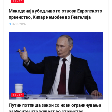
ВЕСТИ
Македонија убедливо го отвори Европското
првенство, Кипар немоќен во Гевгелија
06/08/2026
ВЕСТИ
Путин потпиша закон со нови ограничувања
за Русите што живеат во странство