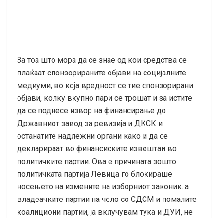
За тоа што мора да се знае од кои средства се
плаќаат спонзорираните објави на социјалните
медиуми, во која вредност се тие спонзорирани
објави, колку вкупно пари се трошат и за истите
да се поднесе извор на финансирање до
Државниот завод за ревизија и ДКСК и
останатите надлежни органи како и да се
декларираат во финансиските извештаи во
политичките партии. Ова е причината зошто
политичката партија Левица го блокираше
носењето на измените на изборниот законик, а
владеачките партии на чело со СДСМ и помалите
коалициони партии, ја вклучувам тука и ДУИ, не