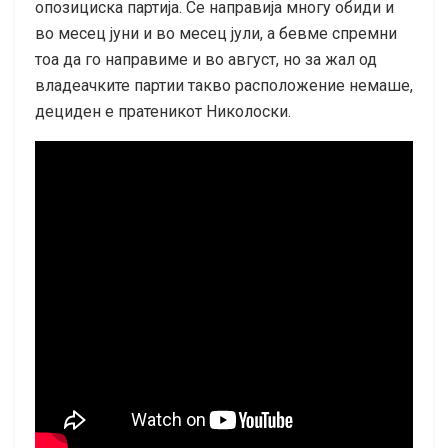
опозициска партија. Се направија многу обиди и
во месец јуни и во месец јули, а бевме спремни
тоа да го направиме и во август, но за жал од
владеачките партии такво расположение немаше,
дециден е пратеникот Николоски.