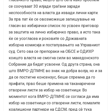
се соочуваат 30 илјади граѓани заради
неспособноста на власта да извади лични карти.
За прв пат ќе се овозможеше запишување на
гласач во избирачки список по усвоен приговор
за заштита на лично избирачко право, а исто така
ќе се усогласеа и роковите со Државната
изборна комисија и постапувањето на Управниот
суд. Сето ова се препораки на ОБСЕ и ОДИХР
коишто власта не смогна сили во македонското
Собрание да бидат усвоени. Од друга страна, она
што ВМРО-ДПМНЕ во знак на добра волја, но и за
да се постигне консензус, беше спремна да го
прифати, прво беше примена на таканаречени
отворени листи за избор на советници. Во
моментот кога ВМРО-ДПМНЕ се согласи да има
избор на советници со отворени листи, помалите
коалициони партнери на СДСМ, пред сѐ тука