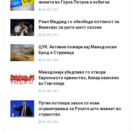
жената во Ѓорче Петров и побегна
06/08/2026
Реал Мадрид го обезбеди потписот на
Винисиус за уште шест сезони
06/08/2026
ЦУК: Активни пожари кај Македонски
Брод и Струмица
06/08/2026
Македонија убедливо го отвори
Европското првенство, Кипар немоќен
во Гевгелија
06/08/2026
Путин потпиша закон со нови
ограничувања за Русите што живеат во
странство
06/08/2026