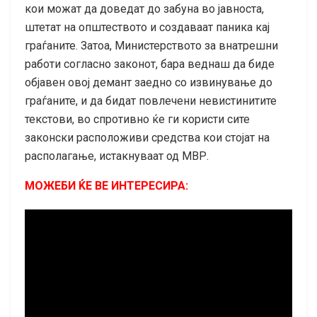
кои можат да доведат до забуна во јавноста,
штетат на општеството и создаваат паника кај
граѓаните. Затоа, Министерството за внатрешни
работи согласно законот, бара веднаш да биде
објавен овој демант заедно со извинување до
граѓаните, и да бидат повлечени невистинитите
текстови, во спротивно ќе ги користи сите
законски расположиви средства кои стојат на
располагање, истакнуваат од МВР.
МОЖЕБИ ЌЕ ВЕ ИНТЕРЕСИРА: