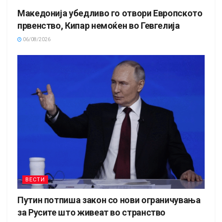
Македонија убедливо го отвори Европското
првенство, Кипар немоќен во Гевгелија
06/08/2026
ВЕСТИ
Путин потпиша закон со нови ограничувања
за Русите што живеат во странство