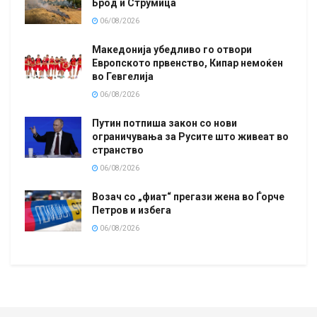
Брод и Струмица
06/08/2026
Македонија убедливо го отвори
Европското првенство, Кипар немоќен
во Гевгелија
06/08/2026
Путин потпиша закон со нови
ограничувања за Русите што живеат во
странство
06/08/2026
Возач со „фиат“ прегази жена во Ѓорче
Петров и избега
06/08/2026