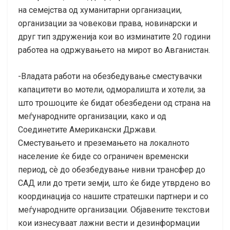
на семејства од хуманитарни организации,
организации за човекови права, новинарски и
друг тип здруженија кои во изминатите 20 години
работеа на одржувањето на мирот во Авганистан.
-Владата работи на обезбедување сместувачки
капацитети во мотели, одморалишта и хотели, за
што трошоците ќе бидат обезбедени од страна на
меѓународните организации, како и од
Соединетите Американски Држави.
Сместувањето и преземањето на локалното
население ќе биде со ограничен временски
период, сѐ до обезбедување нивни трансфер до
САД или до трети земји, што ќе биде утврдено во
координација со нашите стратешки партнери и со
меѓународните организации. Објавените текстови
кои изнесуваат лажни вести и дезинформации