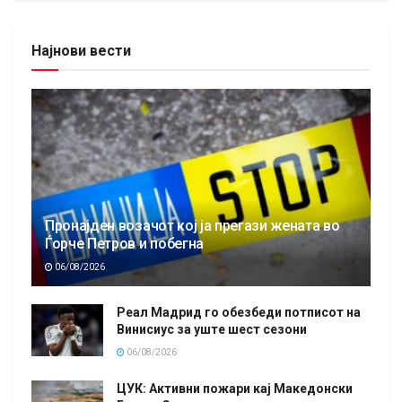
Најнови вести
Пронајден возачот кој ја прегази жената во
Ѓорче Петров и побегна
06/08/2026
Реал Мадрид го обезбеди потписот на
Винисиус за уште шест сезони
06/08/2026
ЦУК: Активни пожари кај Македонски