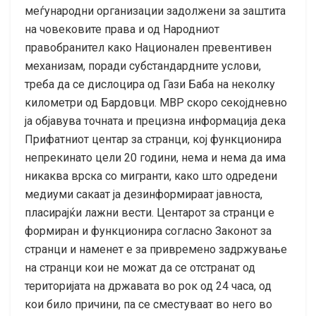
меѓународни организации задолжени за заштита
на човековите права и од Народниот
правобранител како Национален превентивен
механизам, поради субстандардните услови,
треба да се дислоцира од Гази Баба на неколку
километри од Бардовци. МВР скоро секојдневно
ја објавува точната и прецизна информација дека
Прифатниот центар за странци, кој функционира
непрекинато цели 20 години, нема и нема да има
никаква врска со мигранти, како што одредени
медиуми сакаат ја дезинформираат јавноста,
пласирајќи лажни вести. Центарот за странци е
формиран и функционира согласно Законот за
странци и наменет е за привремено задржување
на странци кои не можат да се отстранат од
територијата на државата во рок од 24 часа, од
кои било причини, па се сместуваат во него во