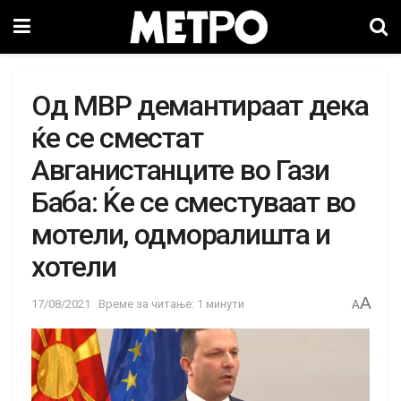
Од МВР демантираат дека
ќе се сместат
Авганистанците во Гази
Баба: Ќе се сместуваат во
мотели, одморалишта и
хотели
A
17/08/2021
Време за читање: 1 минути
A