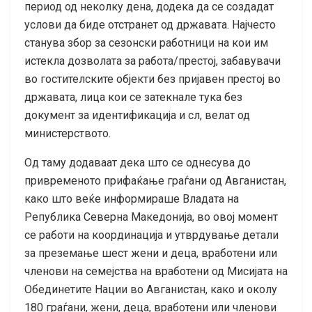
период од неколку дена, додека да се создадат
услови да биде отстранет од државата. Најчесто
станува збор за сезонски работници на кои им
истекла дозволата за работа/престој, забавувачи
во гостителските објекти без пријавен престој во
државата, лица кои се затекнале тука без
документ за идентификација и сл, велат од
министерството.
Од таму додаваат дека што се однесува до
привременото прифаќање граѓани од Авганистан,
како што веќе информираше Владата на
Република Северна Македонија, во овој момент
се работи на координација и утврдување детали
за преземање шест жени и деца, вработени или
членови на семејства на вработени од Мисијата на
Обединетите Нации во Авганистан, како и околу
180 граѓани, жени, деца, вработени или членови