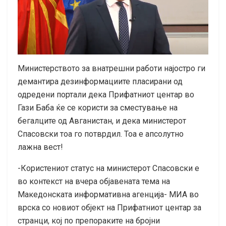
Министерството за внатрешни работи најостро ги
демантира дезинформациите пласирани од
одредени портали дека Прифатниот центар во
Гази Баба ќе се користи за сместување на
бегалците од Авганистан, и дека министерот
Спасовски тоа го потврдил. Тоа е апсолутно
лажна вест!
-Користениот статус на министерот Спасовски е
во контекст на вчера објавената тема на
Македонската информативна агенција- МИА во
врска со новиот објект на Прифатниот центар за
странци, кој по препораките на бројни