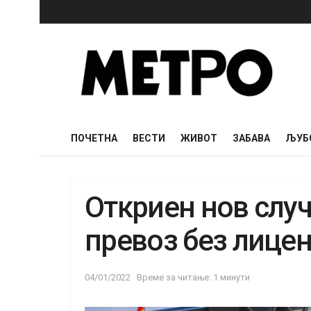
ПОЧЕТНА
ВЕСТИ
ЖИВОТ
ЗАБАВА
ЉУБ
Откриен нов случ
превоз без лице
04/01/2022
Време за читање: 1 минути