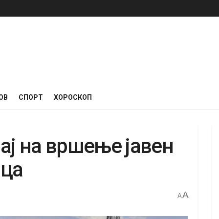
ОВ
СПОРТ
ХОРОСКОП
ај на вршење јавен
нца
A
A