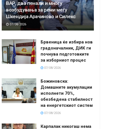
ВАР, два пенали и многу
возбудувања за реми меѓу
Шкендија Арачиново и Силекс
07/08/2026
Брвеница ќе избира нов
градоначалник, ДИК ги
почнува подготовките
за изборниот процес
07/08/2026
Божиновска:
Домашните акумулации
исполнети 70%,
обезбедена стабилност
на енергетскиот систем
07/08/2026
Карпалак никогаш нема