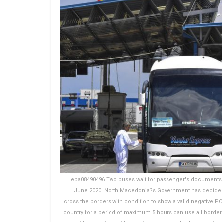
epa08490496 Two buses wait for passenger's documents 
June 2020. North Macedonia?s Government has decided 
cross the borders with condition to show a valid negative PCR
country for a period of maximum 5 hours can use all border