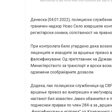
Macedonia is still more than one hundred per day in la
Денеска (04.01.2022), полициски службени
граничен надзор Ново Село извршиле конт
регистарски ознаки, сопственост на правно
При контролата било утврдено дека возила
лиценците и изводите за вршење превоз в
фалсификувани. Од претставник на Државни
Министерството за транспорт и врски вози
одземени сообраќајните дозволи.
Додека, пак полициски службеници од СВР
вршење превоз во внатрешен и меѓународе
настанот бил известен Јавен обвинител и 
поднеснеи пријави по член 284-а за „вршењ
„фалсификување исправа” од Кривичниот 