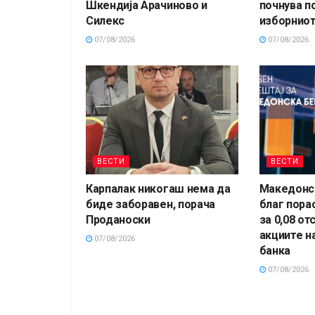
Шкендија Арачиново и
почнува п
Силекс
изборниот
07/08/2026
07/08/2026
ВЕСТИ
ВЕСТИ
Карпалак никогаш нема да
Македонск
биде заборавен, порача
благ пора
Проданоски
за 0,08 от
акциите н
07/08/2026
банка
07/08/2026