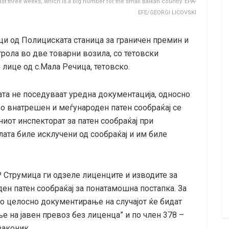
st three weeks, which is a big number for the small Balkan country. EPA-
EFE/GEORGI LICOVSKI
ци од Полициската станица за граничен премин и
рола во две товарни возила, со тетовски
 лице од с.Мала Речица, тетовско.
та не поседуваат уредна документација, односно
о внатрешен и меѓународен патен сообраќај се
от инспекторат за патен сообраќај при
лата биле исклучени од сообраќај и им биле
 Струмица ги одзеле лиценците и изводите за
н патен сообраќај за понатамошна постапка. За
по целосно документирање на случајот ќе бидат
е на јавен превоз без лиценца” и по член 378 –
законик.