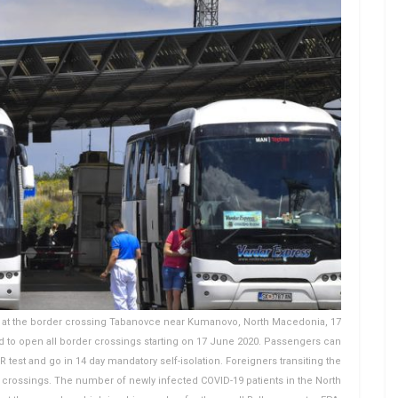
at the border crossing Tabanovce near Kumanovo, North Macedonia, 17
to open all border crossings starting on 17 June 2020. Passengers can
 test and go in 14 day mandatory self-isolation. Foreigners transiting the
 crossings. The number of newly infected COVID-19 patients in the North