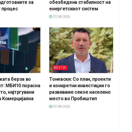
одготовките за
обезбедена стабилност на
 процес
енергетскиот систем
07/08/2026
ВЕСТИ
ата берза во
Тоневски: Со план, проекти
ст: МБИ10 порасна
и конкретни инвестиции го
сто, најтргувани
развиваме секое населено
а Комерцијална
место во Пробиштип
07/08/2026