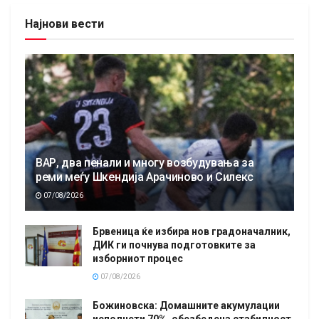
Најнови вести
ВАР, два пенали и многу возбудувања за
реми меѓу Шкендија Арачиново и Силекс
07/08/2026
Брвеница ќе избира нов градоначалник,
ДИК ги почнува подготовките за
изборниот процес
07/08/2026
Божиновска: Домашните акумулации