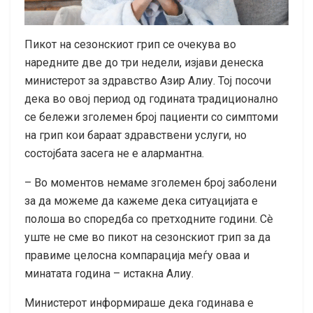
Пикот на сезонскиот грип се очекува во
наредните две до три недели, изјави денеска
министерот за здравство Азир Алиу. Тој посочи
дека во овој период од годината традиционално
се бележи зголемен број пациенти со симптоми
на грип кои бараат здравствени услуги, но
состојбата засега не е алармантна.
– Во моментов немаме зголемен број заболени
за да можеме да кажеме дека ситуацијата е
полоша во споредба со претходните години. Сè
уште не сме во пикот на сезонскиот грип за да
правиме целосна компарација меѓу оваа и
минатата година – истакна Алиу.
Министерот информираше дека годинава е