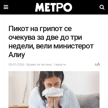
Пикот на грипот се
очекува за две до три
недели, вели министерот
Алиу
A
05/01/2026
Време за читање: 1 минути
A