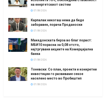
исполнети 70%, обезбедена стабилност
на енергетскиот систем
07/08/2026
Карпалак никогаш нема да биде
заборавен, порача Проданоски
07/08/2026
Македонската берза во благ пораст:
МБИ10 порасна за 0,08 отсто,
најтргувани акциите на Комерцијална
банка
07/08/2026
Тоневски: Со план, проекти и конкретни
инвестиции го развиваме секое
населено место во Пробиштип
07/08/2026