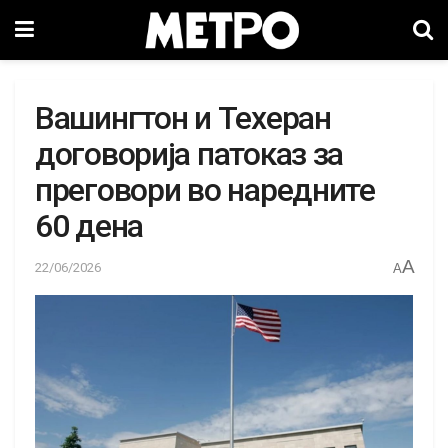
Вашингтон и Техеран
договорија патоказ за
преговори во наредните
60 дена
A
22/06/2026
A