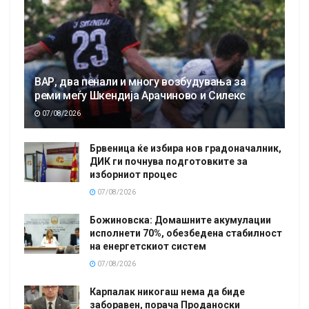
ВАР, два пенали и многу возбудувања за
реми меѓу Шкендија Арачиново и Силекс
07/08/2026
Брвеница ќе избира нов градоначалник,
ДИК ги почнува подготовките за
изборниот процес
07/08/2026
Божиновска: Домашните акумулации
исполнети 70%, обезбедена стабилност
на енергетскиот систем
07/08/2026
Карпалак никогаш нема да биде
заборавен, порача Проданоски