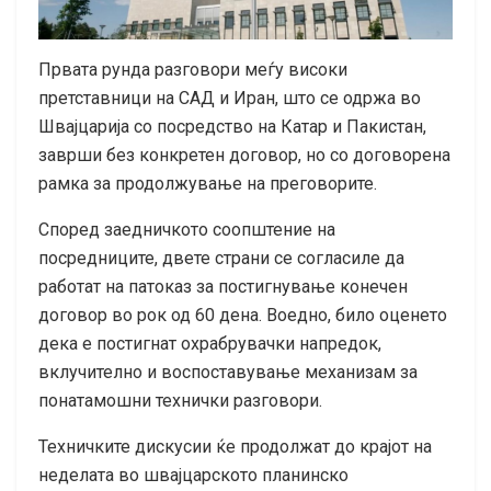
Првата рунда разговори меѓу високи
претставници на САД и Иран, што се одржа во
Швајцарија со посредство на Катар и Пакистан,
заврши без конкретен договор, но со договорена
рамка за продолжување на преговорите.
Според заедничкото соопштение на
посредниците, двете страни се согласиле да
работат на патоказ за постигнување конечен
договор во рок од 60 дена. Воедно, било оценето
дека е постигнат охрабрувачки напредок,
вклучително и воспоставување механизам за
понатамошни технички разговори.
Техничките дискусии ќе продолжат до крајот на
неделата во швајцарското планинско