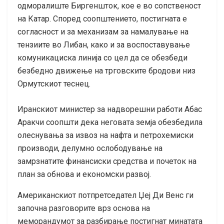
одморалиште Биргеншток, кое е во сопственост
на Катар. Според соопштението, постигната е
согласност и за механизам за намалување на
тензиите во Либан, како и за воспоставување
комуникациска линија со цел да се обезбеди
безбедно движење на трговските бродови низ
Ормутскиот теснец.
Иранскиот министер за надворешни работи Абас
Аракчи соопшти дека неговата земја обезбедила
олеснувања за извоз на нафта и петрохемиски
производи, делумно ослободување на
замрзнатите финансиски средства и почеток на
план за обнова и економски развој.
Американскиот потпретседател Џеј Ди Венс ги
започна разговорите врз основа на
меморандумот за разбирање постигнат минатата