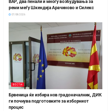
ВАР, два пенали и многу возбудувања за
реми меѓу Шкендија Арачиново и Силекс
07/08/2026
ВЕСТИ
Брвеница ќе избира нов градоначалник, ДИК
ги почнува подготовките за изборниот
процес