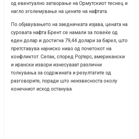
од евентуално затворање на Ормутскиот теснец и
нагло зголемување на цените на нафтата.
По објавувањето на заедничката изјава, цената на
суровата нафта Брент се намали за повеќе од
еден долар и достигна 79,44 долари за барел, што
претставува најниско ниво од почетокот на
конфликтот. Сепак, според Ројтерс, американски
и ирански извори изнесуваат различни
толкувања за содржината и резултатите од
разговорите, поради што неизвесноста околу
конечниот исход останува.