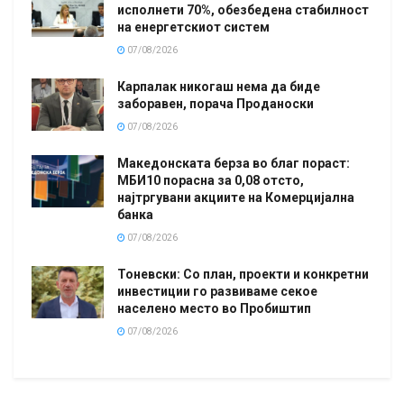
исполнети 70%, обезбедена стабилност
на енергетскиот систем
07/08/2026
Карпалак никогаш нема да биде
заборавен, порача Проданоски
07/08/2026
Македонската берза во благ пораст:
МБИ10 порасна за 0,08 отсто,
најтргувани акциите на Комерцијална
банка
07/08/2026
Тоневски: Со план, проекти и конкретни
инвестиции го развиваме секое
населено место во Пробиштип
07/08/2026