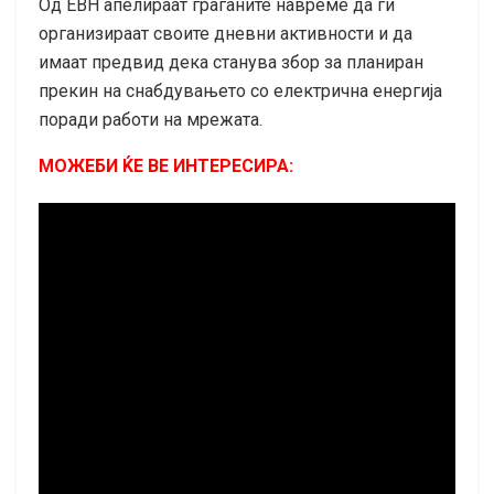
Од ЕВН апелираат граѓаните навреме да ги
организираат своите дневни активности и да
имаат предвид дека станува збор за планиран
прекин на снабдувањето со електрична енергија
поради работи на мрежата.
МОЖЕБИ ЌЕ ВЕ ИНТЕРЕСИРА: