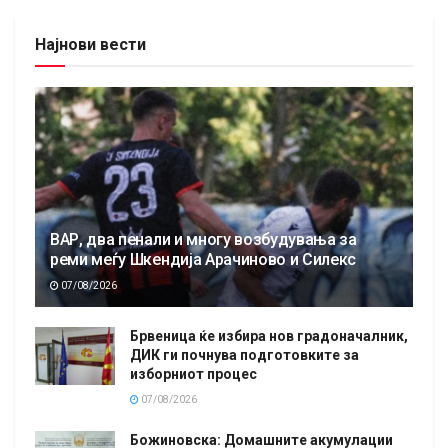
Најнови вести
ВАР, два пенали и многу возбудувања за
реми меѓу Шкендија Арачиново и Силекс
07/08/2026
Брвеница ќе избира нов градоначалник,
ДИК ги почнува подготовките за
изборниот процес
07/08/2026
Божиновска: Домашните акумулации