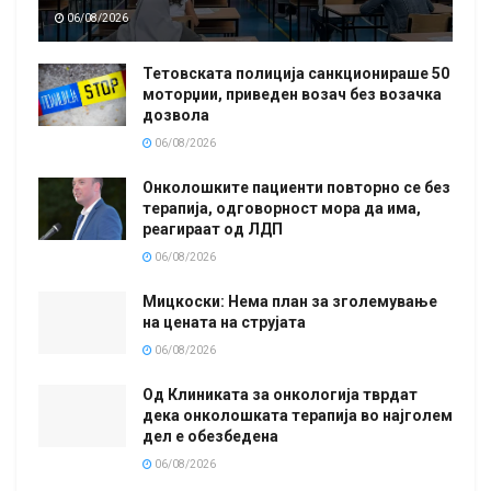
06/08/2026
Тетовската полиција санкционираше 50
моторџии, приведен возач без возачка
дозвола
06/08/2026
Онколошките пациенти повторно се без
терапија, одговорност мора да има,
реагираат од ЛДП
06/08/2026
Мицкоски: Нема план за зголемување
на цената на струјата
06/08/2026
Од Клиниката за онкологија тврдат
дека онколошката терапија во најголем
дел е обезбедена
06/08/2026