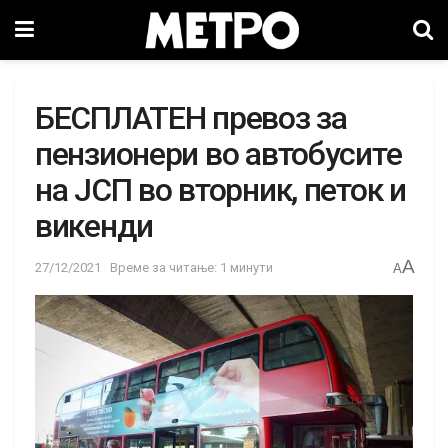
БЕCПЛАТЕН превоз за
пензионери во автобусите
на ЈCП во втоpник, петок и
викенди
A
27/12/2021
Време за читање: 1 минути
A