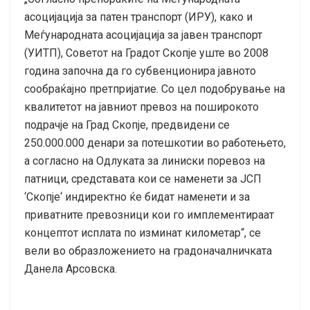
асоцијација за патен транспорт (ИРУ), како и
Меѓународната асоцијација за јавен транспорт
(УИТП), Советот на Градот Скопје уште во 2008
година започна да го субвенционира јавното
сообраќајно претпријатие. Со цел подобрување на
квалитетот на јавниот превоз на поширокото
подрачје на Град Скопје, предвидени се
250.000.000 денари за потешкотии во работењето,
а согласно на Одлуката за линиски поревоз на
патници, средставата кои се наменети за ЈСП
‘Скопје‘ индиректно ќе бидат наменети и за
приватните превозници кои го имплементираат
концептот исплата по изминат километар“, се
вели во образложението на градоначалничката
Данела Арсовска.