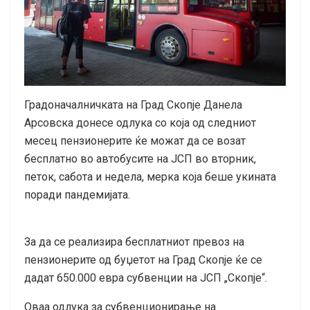
Градоначалничката на Град Скопје Данела
Арсовска донесе одлука со која од следниот
месец пензионерите ќе можат да се возат
бесплатно во автобусите на ЈСП во вторник,
петок, сабота и недела, мерка која беше укината
поради пандемијата.
За да се реализира бесплатниот превоз на
пензионерите од буџетот на Град Скопје ќе се
дадат 650.000 евра субвенции на ЈСП „Скопје“.
Оваа одлука за субвенционирање на