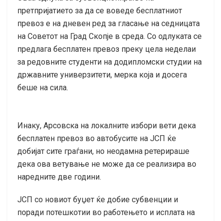
претпријатието за да се воведе бесплатниот
превоз е на дневен ред за гласање на седницата
на Советот на Град Скопје в среда. Со одлуката се
предлага бесплатен превоз преку цела неделаи
за редовните студенти на додипломски студии на
државните универзитети, мерка која и досега
беше на сила.
Инаку, Арсовска на локалните избори вети дека
бесплатен превоз во автобусите на ЈСП ќе
добијат сите граѓани, но неодамна ретерираше
дека ова ветување не може да се реализира во
наредните две години.
ЈСП со новиот буџет ќе добие субвенции и
поради потешкотии во работењето и исплата на