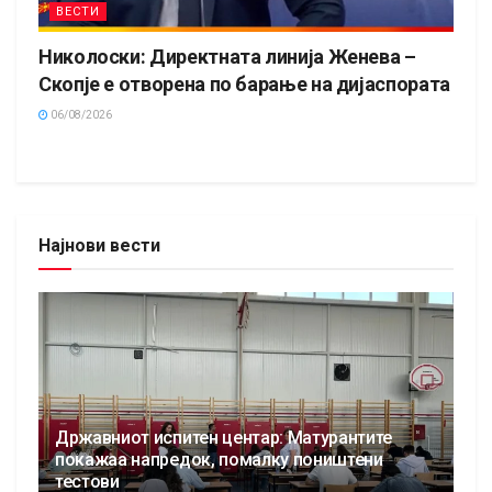
ВЕСТИ
Николоски: Директната линија Женева –
Скопје е отворена по барање на дијаспората
06/08/2026
Најнови вести
Државниот испитен центар: Матурантите
покажаа напредок, помалку поништени
тестови