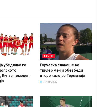
ВЕСТИ
а убедливо го
Ѓорческа славеше во
ропското
трилер меч и обезбеди
, Кипар немоќен
второ коло во Германија
ја
04/08/2026