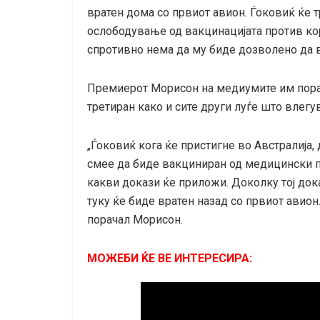
вратен дома со првиот авион. Ѓоковиќ ќе
ослободување од вакцинацијата против кор
спротивно нема да му биде дозволено да в
Премиерот Морисон на медиумите им порач
третиран како и сите други луѓе што влегув
„Ѓоковиќ кога ќе пристигне во Австралија,
смее да биде вакциниран од медицински п
какви докази ќе приложи. Доколку тој док
туку ќе биде вратен назад со првиот авион
порачал Морисон.
МОЖЕБИ ЌЕ ВЕ ИНТЕРЕСИРА: