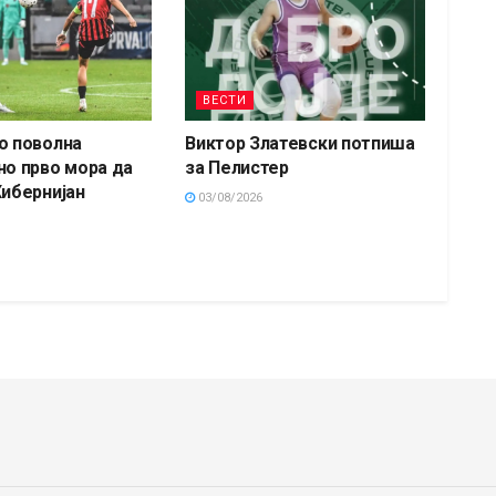
ВЕСТИ
о поволна
Виктор Златевски потпиша
но прво мора да
за Пелистер
Хибернијан
03/08/2026