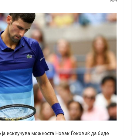
A
е ја исклучува можноста Новак Ѓоковиќ да биде