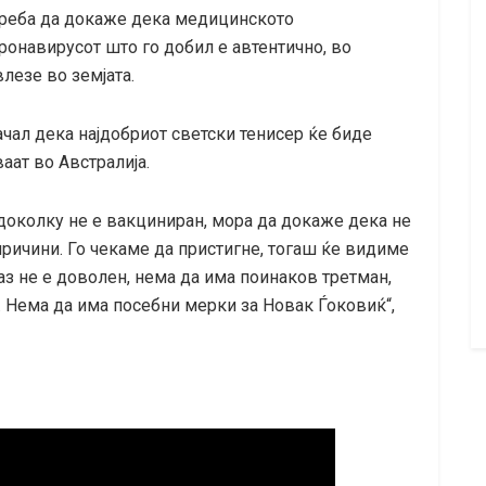
 треба да докаже дека медицинското
онавирусот што го добил е автентично, во
лезе во земјата.
ал дека најдобриот светски тенисер ќе биде
аат во Австралија.
 доколку не е вакциниран, мора да докаже дека не
ричини. Го чекаме да пристигне, тогаш ќе видиме
аз не е доволен, нема да има поинаков третман,
. Нема да има посебни мерки за Новак Ѓоковиќ“,