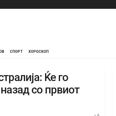
ОВ
СПОРТ
ХОРОСКОП
тралија: Ќе го
 назад со првиот
A