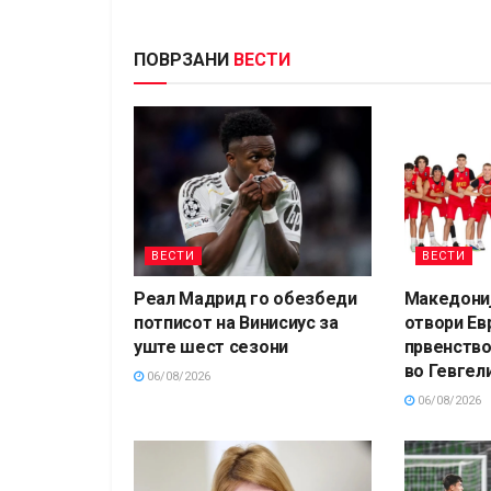
ПОВРЗАНИ
ВЕСТИ
ВЕСТИ
ВЕСТИ
Реал Мадрид го обезбеди
Македониј
потписот на Винисиус за
отвори Ев
уште шест сезони
првенство
во Гевгели
06/08/2026
06/08/2026