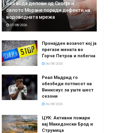
Без вода делови од Скопје и
селото Моране поради дефекти на
водоводната мрежа
07/08/2026
Пронајден возачот кој ја
прегази жената во
Ѓорче Петров и побегна
06/08/2026
Реал Мадрид го
обезбеди потписот на
Винисиус за уште шест
сезони
06/08/2026
ЦУК: Активни пожари
кај Македонски Брод и
Струмица