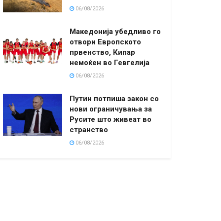
06/08/2026
Македонија убедливо го
отвори Европското
првенство, Кипар
немоќен во Гевгелија
06/08/2026
Путин потпиша закон со
нови ограничувања за
Русите што живеат во
странство
06/08/2026