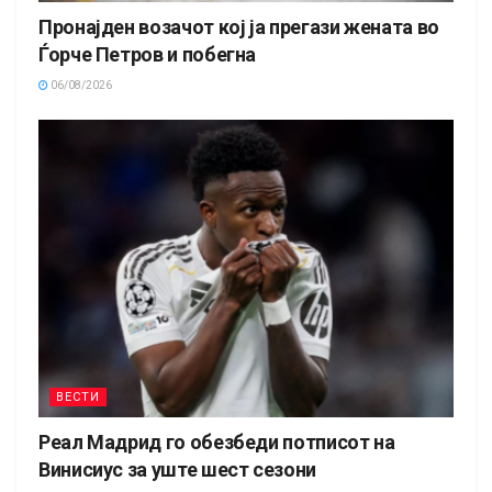
Пронајден возачот кој ја прегази жената во
Ѓорче Петров и побегна
06/08/2026
ВЕСТИ
Реал Мадрид го обезбеди потписот на
Винисиус за уште шест сезони