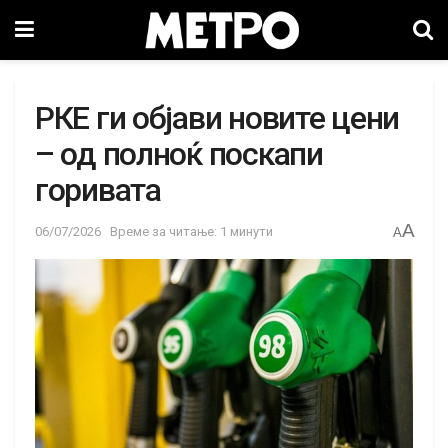
РКЕ ги објави новите цени
– од полноќ поскапи
горивата
A
06/07/2026
Време за читање: 1 минути
A