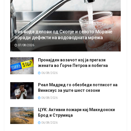
Без вода делови од Скопје и селото Моране
поради дефекти на водоводната мрежа
07/08/2026
Пронајден возачот кој ја прегази
жената во Ѓорче Петров и побегна
06/08/2026
Реал Мадрид го обезбеди потписот на
Винисиус за уште шест сезони
06/08/2026
ЦУК: Активни пожари кај Македонски
Брод и Струмица
06/08/2026