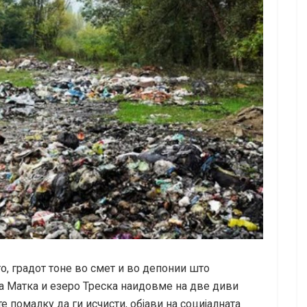
, градот тоне во смет и во депонии што
на Матка и езеро Треска наидовме на две диви
те помалку да ги исчисти, објави на социјалната