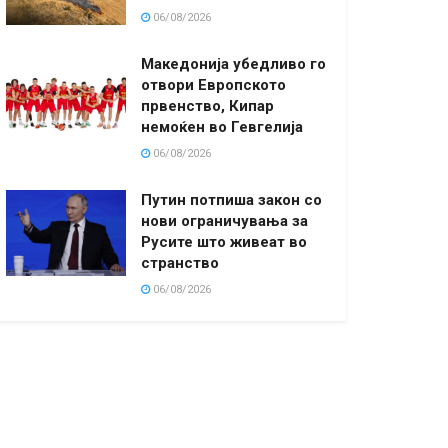
06/08/2026
Македонија убедливо го
отвори Европското
првенство, Кипар
немоќен во Гевгелија
06/08/2026
Путин потпиша закон со
нови ограничувања за
Русите што живеат во
странство
06/08/2026