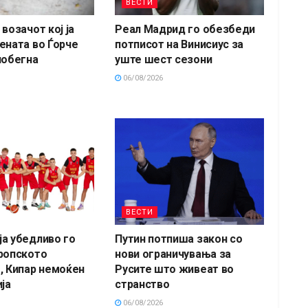
ВЕСТИ
возачот кој ја
Реал Мадрид го обезбеди
ената во Ѓорче
потписот на Винисиус за
побегна
уште шест сезони
06/08/2026
ВЕСТИ
а убедливо го
Путин потпиша закон со
ропското
нови ограничувања за
, Кипар немоќен
Русите што живеат во
ја
странство
06/08/2026