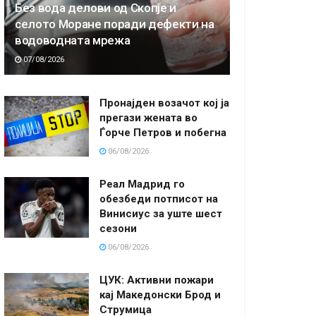
Без вода делови од Скопје и
селото Моране поради дефекти на
водоводната мрежа
07/08/2026
Пронајден возачот кој ја
прегази жената во
Ѓорче Петров и побегна
06/08/2026
Реал Мадрид го
обезбеди потписот на
Винисиус за уште шест
сезони
06/08/2026
ЦУК: Активни пожари
кај Македонски Брод и
Струмица