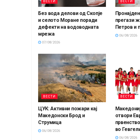
ВЕСТИ
ВЕСТИ
Без вода делови од Скопје
Пронајден 
и селото Моране поради
прегази ж
дефекти на водоводната
Петров и 
мрежа
06/08/2026
07/08/2026
ВЕСТИ
ВЕСТИ
ЦУК: Активни пожари кај
Македониј
Македонски Брод и
отвори Ев
Струмица
првенство
во Гевгели
06/08/2026
06/08/2026