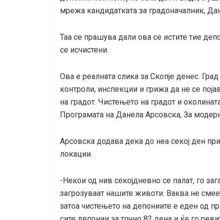
мрежа кандидатката за градоначалник, Да
Таа се прашува дали ова се истите тие де
се исчистени.
Ова е реалната слика за Скопје денес. Град
контроли, инспекции и грижа да не се поја
на градот. Чистењето на градот и околинат
Програмата на Данела Арсовска, За модерно
Арсовска додава дека до неа секој ден пр
локации.
-Некои од нив секојдневно се палат, го за
загрозуваат нашите животи. Ваква не смее 
затоа чистењето на депониите е еден од пр
сите депонии за точно 82 дена и ќе го ре