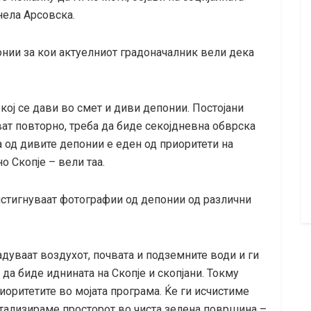
нела Арсовска.
понии за кои актуелниот градоначалник вели дека
 кој се дави во смет и диви депонии. Постојани
ват повторно, треба да биде секојдневна обврска
а од дивите депонии е еден од приоритети на
 Скопје – вели таа.
истигнуваат фотографии од депонии од различни
гадуваат воздухот, почвата и подземните води и ги
да биде иднината на Скопје и скопјани. Токму
иоритетите во мојата програма. Ќе ги исчистиме
витализираме просторот во чиста зелена површина –