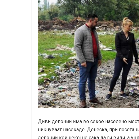
Диви депонии има во секое населено место
никнуваат насекаде. Денеска, при посета 
депонии кои некој не сака да ги види, а уш