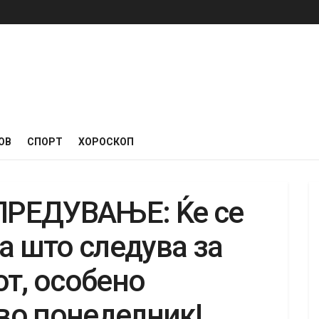
ОВ
СПОРТ
ХОРОСКОП
РЕДУВАЊЕ: Ќе се
а што следува за
т, особено
 во понеделник!