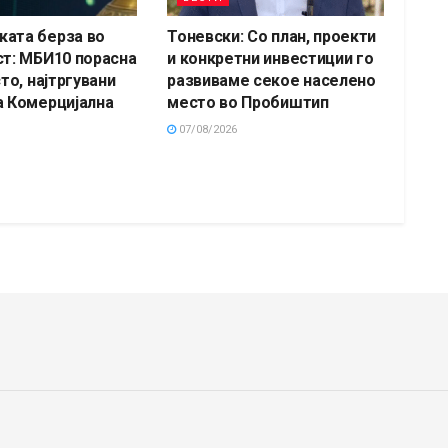
ата берза во
Тоневски: Со план, проекти
ст: МБИ10 порасна
и конкретни инвестиции го
сто, најтргувани
развиваме секое населено
а Комерцијална
место во Пробиштип
07/08/2026