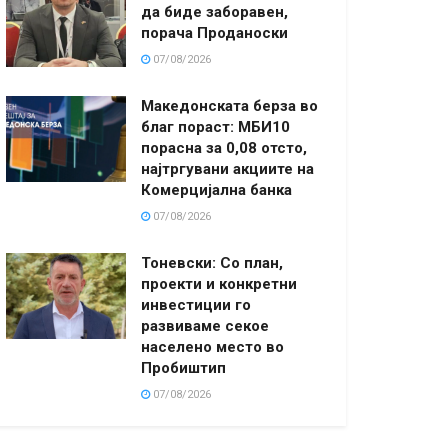
да биде заборавен,
порача Проданоски
07/08/2026
Македонската берза во
благ пораст: МБИ10
порасна за 0,08 отсто,
најтргувани акциите на
Комерцијална банка
07/08/2026
Тоневски: Со план,
проекти и конкретни
инвестиции го
развиваме секое
населено место во
Пробиштип
07/08/2026