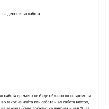
за денес и во сабота
 во сабота времето ќе биде облачно со повремени
 текот на ноќта кон сабота и во сабота наутро,
 од земјава (каде локално ќе наврнат и над 20 л/