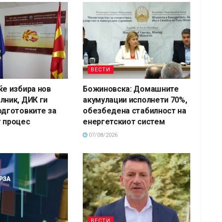
ВЕСТИ
ќе избира нов
Божиновска: Домашните
лник, ДИК ги
акумулации исполнети 70%,
одготовките за
обезбедена стабилност на
 процес
енергетскиот систем
07/08/2026
ВЕСТИ