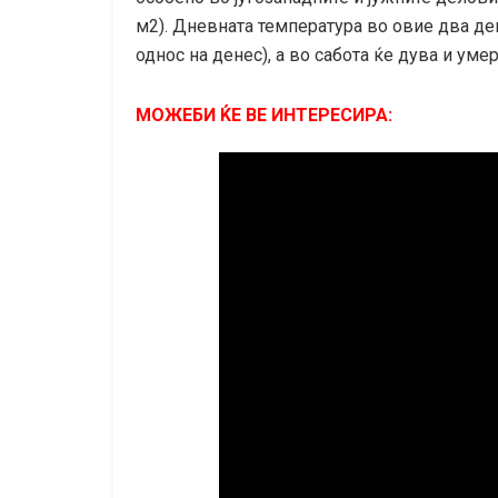
м2). Дневната температура во овие два ден
однос на денес), а во сабота ќе дува и уме
МОЖЕБИ ЌЕ ВЕ ИНТЕРЕСИРА: