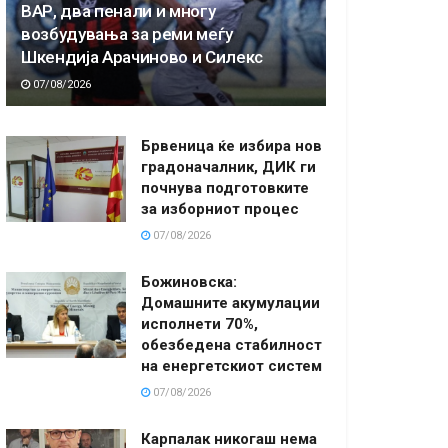
ВАР, два пенали и многу
возбудувања за реми меѓу
Шкендија Арачиново и Силекс
07/08/2026
Брвеница ќе избира нов
градоначалник, ДИК ги
почнува подготовките
за изборниот процес
07/08/2026
Божиновска:
Домашните акумулации
исполнети 70%,
обезбедена стабилност
на енергетскиот систем
07/08/2026
Карпалак никогаш нема