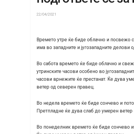
22/04/2021
Времето утре ќе биде облачно и посвежо
има во западните и југозападните делови о
Во сабота времето ќе биде облачно и све
утринските часови особено во југозападнит
часови врнежите ќе престанат. Ќе дува у
ветер од северен правец.
Во недела времето ќе биде сончево и пото
Претпладне ќе дува слаб до умерен ветер 
Во понеделник времето ќе биде сончево и 