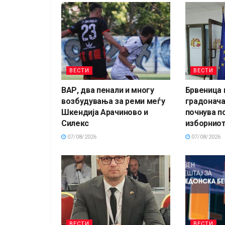
ВЕСТИ
ВЕСТИ
ВАР, два пенали и многу
Брвеница 
возбудувања за реми меѓу
градонача
Шкендија Арачиново и
почнува п
Силекс
изборниот
07/08/2026
07/08/2026
ВЕСТИ
ВЕСТИ