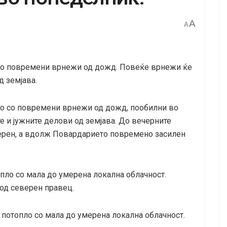
A
A
 со повремени врнежи од дожд. Повеќе врнежи ќе
д земјава.
жо со повремени врнежи од дожд, пообилни во
е и јужните делови од земјава. До вечерните
мерен, а вдолж Повардарието повремено засилен
пло со мала до умерена локална облачност.
од северен правец.
потопло со мала до умерена локална облачност.