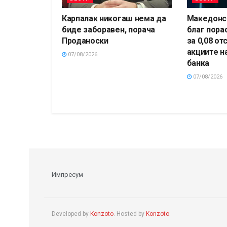
Карпалак никогаш нема да
Македонск
биде заборавен, порача
благ пора
Проданоски
за 0,08 от
акциите н
07/08/2026
банка
07/08/2026
Импресум
Developed by
Konzoto
. Hosted by
Konzoto
.