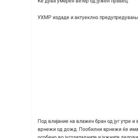
Ќе дува умерен ветер од јужен правец.
УХМР издаде и актуеклно предупредување 
Под влијание на влажен бран од југ утре и
врнежи од дожд. Пообилни врнежи ќе има во
особено во југозападните и јужните делови