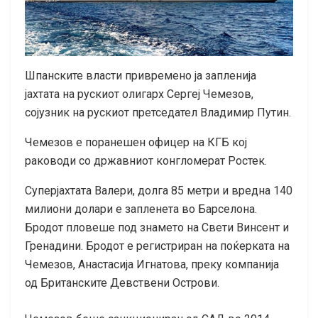
Шпанските власти привремено ја запленија
јахтата на рускиот олигарх Сергеј Чемезов,
сојузник на рускиот претседател Владимир Путин.
Чемезов е поранешен офицер на КГБ кој
раководи со државниот конгломерат Ростек.
Суперјахтата Валери, долга 85 метри и вредна 140
милиони долари e запленета во Барселона.
Бродот пловеше под знамето на Свети Винсент и
Гренадини. Бродот е регистриран на поќерката на
Чемезов, Анастасија Игнатова, преку компанија
од Британските Девствени Острови.