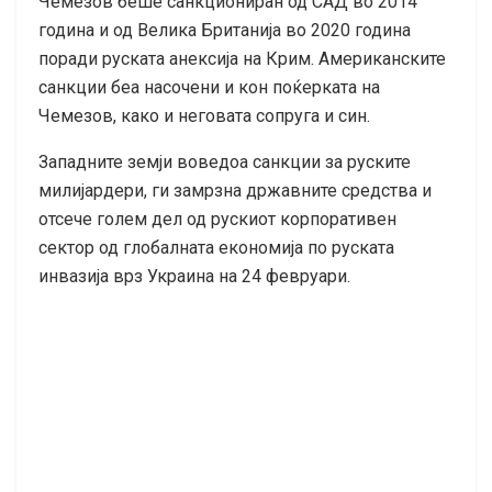
Чемезов беше санкциониран од САД во 2014
година и од Велика Британија во 2020 година
поради руската анексија на Крим. Американските
санкции беа насочени и кон поќерката на
Чемезов, како и неговата сопруга и син.
Западните земји воведоа санкции за руските
милијардери, ги замрзна државните средства и
отсече голем дел од рускиот корпоративен
сектор од глобалната економија по руската
инвазија врз Украина на 24 февруари.