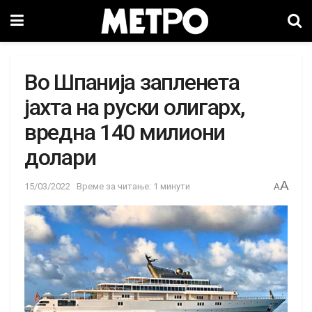
Во Шпанија запленета
јахта на руски олигарх,
вредна 140 милиони
долари
A
15/03/2022
Време за читање: 1 минути
A