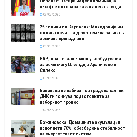
Поповиќ: Четири недели поминаа, а
никој не одговара за загадената вода
08/08/2026
25 години од Карпалак: Македонија им
оддава почит на десеттемина загинати
армиски припадници
08/08/2026
ВАР, два пенали и многу возбудувања
за реми меѓу Шкендија Арачиново и
Силекс
07/08/2026
Брвеница ќе избира нов градоначалник,
ДИК ги почнува подготовките за
изборниот процес
07/08/2026
Божиновска: Домашните акумулации
исполнети 70%, обезбедена стабилност
на енергетскиот систем