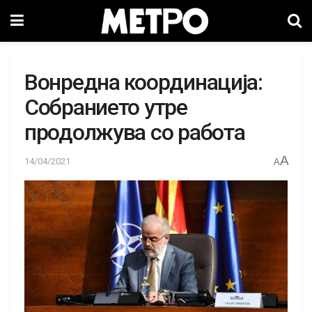
Вонредна координација:
Собранието утре
продолжува со работа
A
14/04/2021
A