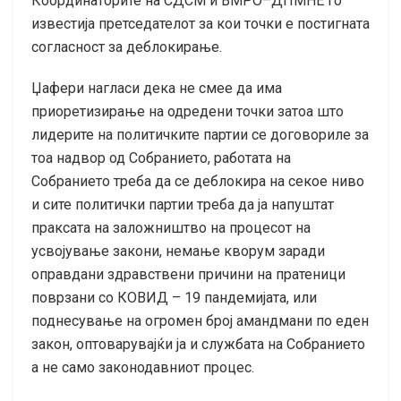
Координаторите на СДСМ и ВМРО–ДПМНЕ го
известија претседателот за кои точки е постигната
согласност за деблокирање.
Џафери нагласи дека не смее да има
приоретизирање на одредени точки затоа што
лидерите на политичките партии се договориле за
тоа надвор од Собранието, работата на
Собранието треба да се деблокира на секое ниво
и сите политички партии треба да ја напуштат
праксата на заложништво на процесот на
усвојување закони, немање кворум заради
оправдани здравствени причини на пратеници
поврзани со КОВИД – 19 пандемијата, или
поднесување на огромен број амандмани по еден
закон, оптоварувајќи ја и службата на Собранието
а не само законодавниот процес.