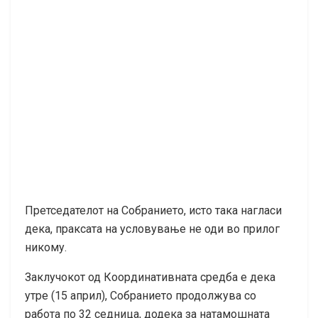
Претседателот на Собранието, исто така нагласи
дека, праксата на условување не оди во прилог
никому.
Заклучокот од Координативната средба е дека
утре (15 април), Собранието продолжува со
работа по 32 седница, додека за натамошната