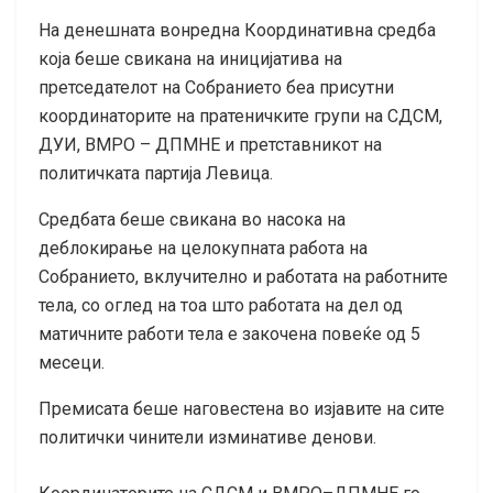
На денешната вонредна Координативна средба
која беше свикана на иницијатива на
претседателот на Собранието беа присутни
координаторите на пратеничките групи на СДСМ,
ДУИ, ВМРО – ДПМНЕ и претставникот на
политичката партија Левица.
Средбата беше свикана во насока на
деблокирање на целокупната работа на
Собранието, вклучително и работата на работните
тела, со оглед на тоа што работата на дел од
матичните работи тела е закочена повеќе од 5
месеци.
Премисата беше наговестена во изјавите на сите
политички чинители изминативе денови.