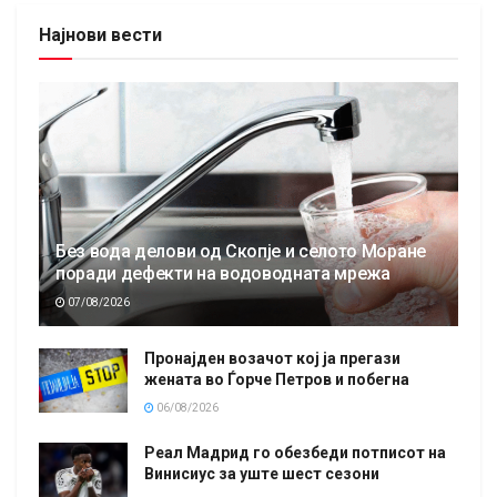
Најнови вести
Без вода делови од Скопје и селото Моране
поради дефекти на водоводната мрежа
07/08/2026
Пронајден возачот кој ја прегази
жената во Ѓорче Петров и побегна
06/08/2026
Реал Мадрид го обезбеди потписот на
Винисиус за уште шест сезони