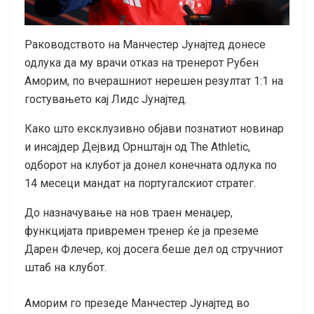
Раководството на Манчестер Јунајтед донесе
одлука да му врачи отказ на тренерот Рубен
Аморим, по вчерашниот нерешен резултат 1:1 на
гостувањето кај Лидс Јунајтед.
Како што ексклузивно објави познатиот новинар
и инсајдер Дејвид Орнштајн од The Athletic,
одборот на клубот ја донел конечната одлука по
14 месеци мандат на португалскиот стратег.
До назначување на нов траен менаџер,
функцијата привремен тренер ќе ја преземе
Дарен Флечер, кој досега беше дел од стручниот
штаб на клубот.
Аморим го презеде Манчестер Јунајтед во