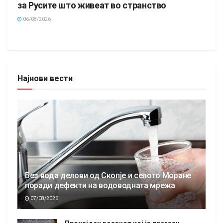
за Русите што живеат во странство
06/08/2026
Најнови вести
Без вода делови од Скопје и селото Моране
поради дефекти на водоводната мрежа
07/08/2026