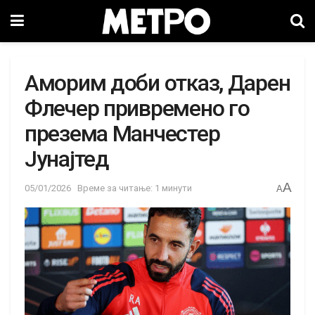
Аморим доби отказ, Дарен
Флечер привремено го
презема Манчестер
Јунајтед
A
05/01/2026
Време за читање: 1 минути
A