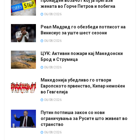
Пронајден возачот кој ја прегази
жената во Ѓорче Петров и побегна
06/08/2026
Реал Мадрид го обезбеди потписот на
Винисиус за уште шест сезони
06/08/2026
ЦУК: Активни пожари кај Македонски
Брод и Струмица
06/08/2026
Македонија убедливо го отвори
Европското првенство, Кипар немоќен
во Гевгелија
06/08/2026
Путин потпиша закон со нови
ограничувања за Русите што живеат во
странство
06/08/2026