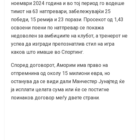
ноември 2024 година и во тој период го водеше
тимот на 63 натпревари, забележувајќи 25
победи, 15 ремија и 23 порази. Просекот од 1,43
освоени поени по натпревар се покажа
недоволен за амбициите на клубот, а тренерот не
успеа да изгради препознатлив стил на игра
каков што имаше во Спортинг.
Според договорот, Аморим има право на
отпремнина од околу 15 милиони евра, но
останува да се види дали Манчестер Јунајтед ќе
ја исплати целата сума или ќе се постигне
поинаков договор меѓу двете страни.