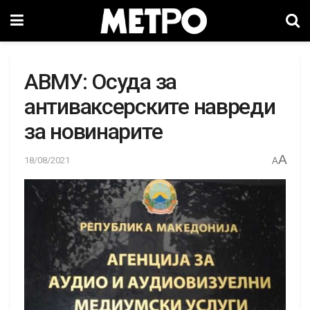
АВМУ: Осуда за
антиваксерските навреди
за новинарите
A
18/08/2021
A