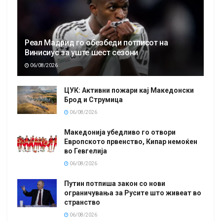
Реал Мадрид го обезбеди потписот на
Винисиус за уште шест сезони
06/08/2026
ЦУК: Активни пожари кај Македонски
Брод и Струмица
06/08/2026
Македонија убедливо го отвори
Европското првенство, Кипар немоќен
во Гевгелија
06/08/2026
Путин потпиша закон со нови
ограничувања за Русите што живеат во
странство
06/08/2026