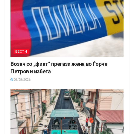
ВЕСТИ
Возач со „фиат“ прегази жена во Ѓорче
Петров и избега
06/08/2026