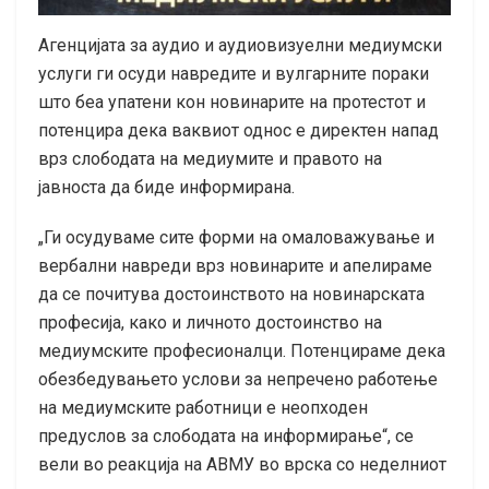
Агенцијата за аудио и аудиовизуелни медиумски
услуги ги осуди навредите и вулгарните пораки
што беа упатени кон новинарите на протестот и
потенцира дека ваквиот однос е директен напад
врз слободата на медиумите и правото на
јавноста да биде информирана.
„Ги осудуваме сите форми на омаловажување и
вербални навреди врз новинарите и апелираме
да се почитува достоинството на новинарската
професија, како и личното достоинство на
медиумските професионалци. Потенцираме дека
обезбедувањето услови за непречено работење
на медиумските работници е неопходен
предуслов за слободата на информирање“, се
вели во реакција на АВМУ во врска со неделниот