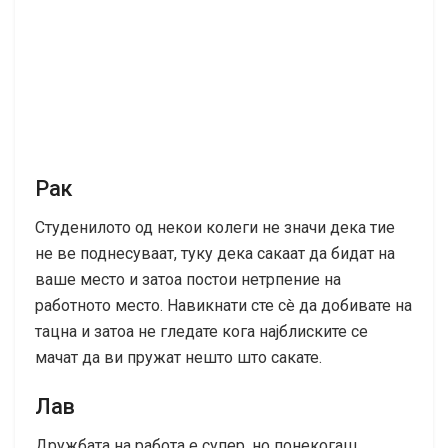
Рак
Студенилото од некои колеги не значи дека тие
не ве поднесуваат, туку дека сакаат да бидат на
ваше место и затоа постои нетрпение на
работното место. Навикнати сте сè да добивате на
тацна и затоа не гледате кога најблиските се
мачат да ви пружат нешто што сакате.
Лав
Дружбата на работа е супер, но понекогаш