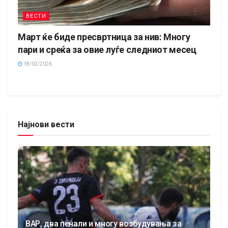
ВЕСТИ
Март ќе биде пресвртница за нив: Многу
пари и среќа за овие луѓе следниот месец
18/02/2026
Најнови вести
ВАР, два пенали и многу возбудувања за