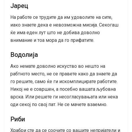
Јарец
На работе се трудите да им удоволите на сите,
иако знаете дека е невозможна мисија. Секогаш
ќе има еден лут што не добива доволно
внимание и тоа мора да го прифатите.
Водолија
Ако немате доволно искуство во нешто на
рабтното место, не се правете како да знаете да
го решите, само ќе ги искомплицирате работите.
Никој не е совршен, а посебно вашата љубовна
врска. Или решете ги несогласувањата или нека
оди секој по свој пат. Не се мачете взаемно.
Риби
Храбри сте да се соочите со вашите непријатели и