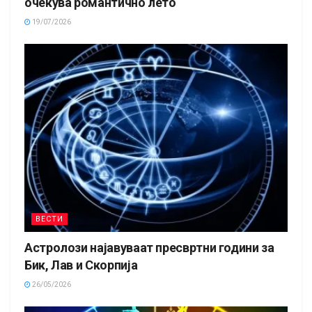
очекува романтично лето
19/07/2026
ВЕСТИ
Астролози најавуваат пресвртни години за
Бик, Лав и Скорпија
26/05/2026