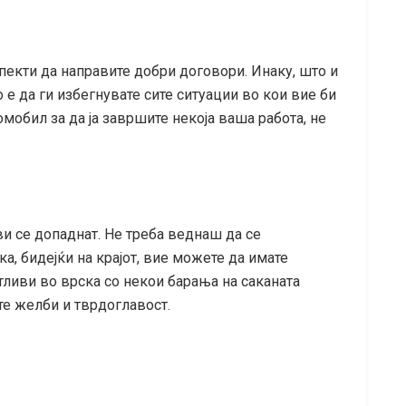
спекти да направите добри договори. Инаку, што и
 е да ги избегнувате сите ситуации во кои вие би
омобил за да ја завршите некоја ваша работа, не
ви се допаднат. Не треба веднаш да се
а, бидејќи на крајот, вие можете да имате
тливи во врска со некои барања на саканата
те желби и тврдоглавост.