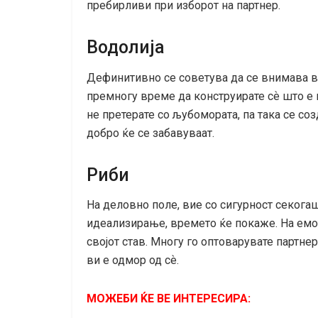
пребирливи при изборот на партнер.
Водолија
Дефинитивно се советува да се внимава в
премногу време да конструирате сѐ што е 
не претерате со љубомората, па така се со
добро ќе се забавуваат.
Риби
На деловно поле, вие со сигурност секогаш
идеализирање, времето ќе покаже. На емот
својот став. Многу го оптоварувате партне
ви е одмор од сѐ.
МОЖЕБИ ЌЕ ВЕ ИНТЕРЕСИРА: