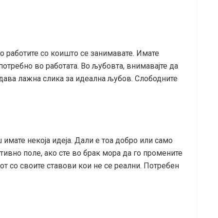
о работите со коишто се занимавате. Имате
потребно во работата. Во љубовта, внимавајте да
здава лажна слика за идеална љубов. Слободните
 имате некоја идеја. Дали е тоа добро или само
ивно поле, ако сте во брак мора да го промените
рот со своите ставови кои не се реални. Потребен