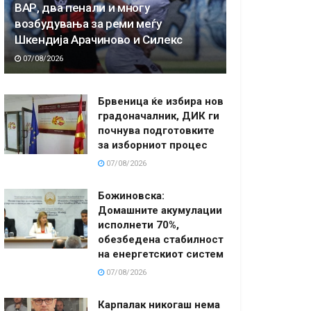
ВАР, два пенали и многу
возбудувања за реми меѓу
Шкендија Арачиново и Силекс
07/08/2026
Брвеница ќе избира нов
градоначалник, ДИК ги
почнува подготовките
за изборниот процес
07/08/2026
Божиновска:
Домашните акумулации
исполнети 70%,
обезбедена стабилност
на енергетскиот систем
07/08/2026
Карпалак никогаш нема