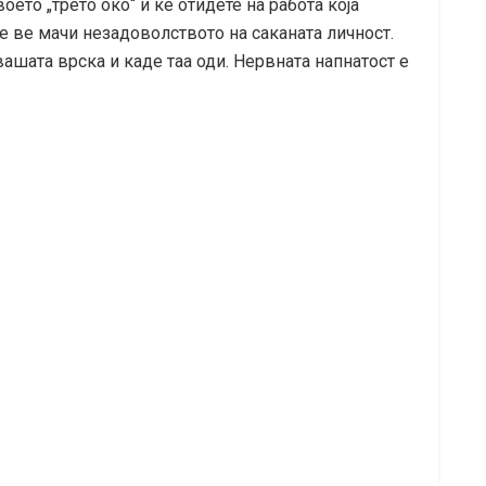
ето „трето око“ и ќе отидете на работа која
е ве мачи незадоволството на саканата личност.
ашата врска и каде таа оди. Нервната напнатост е