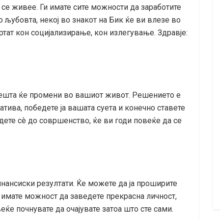
а се живее. Ги имате сите можности да заработите
о љубовта, некој во знакот на Бик ќе ви влезе во
ртат кон социјализирање, кон излегување. Здравје:
нешта ќе промени во вашиот живот. Решението е
тива, победете ја вашата суета и конечно ставете
дете сè до совршенство, ќе ви годи повеќе да се
инансиски резултати. Ќе можете да ја проширите
е имате можност да заведете прекрасна личност,
еќе почнувате да очајувате затоа што сте сами.