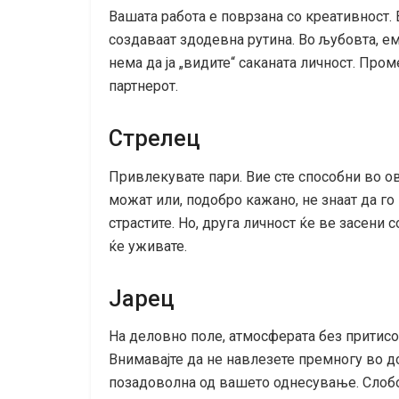
Вашата работа е поврзана со креативност. В
создаваат здодевна рутина. Во љубовта, е
нема да ја „видите“ саканата личност. Пр
партнерот.
Стрелец
Привлекувате пари. Вие сте способни во о
можат или, подобро кажано, не знаат да го 
страстите. Но, друга личност ќе ве засени 
ќе уживате.
Јарец
На деловно поле, атмосферата без притисо
Внимавајте да не навлезете премногу во до
позадоволна од вашето однесување. Слобо