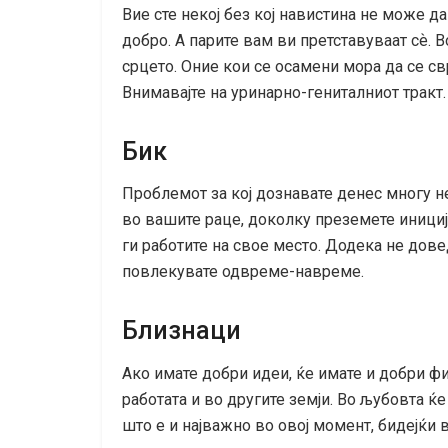
Вие сте некој без кој навистина не може д
добро. А парите вам ви претставуваат сѐ. В
срцето. Оние кои се осамени мора да се св
Внимавајте на уринарно-гениталниот тракт.
Бик
Проблемот за кој дознавате денес многу 
во вашите раце, доколку преземете иниција
ги работите на свое место. Додека не дове
повлекувате одвреме-навреме.
Близнаци
Ако имате добри идеи, ќе имате и добри ф
работата и во другите земји. Во љубовта ќ
што е и најважно во овој момент, бидејќи в