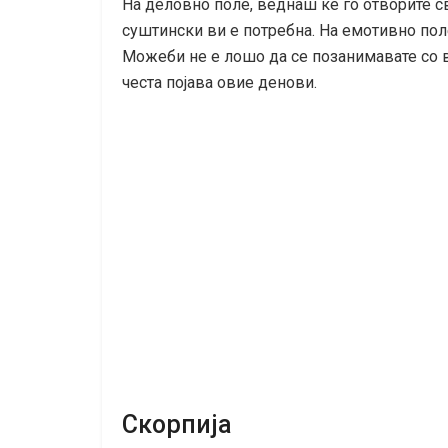
На деловно поле, веднаш ќе го отворите сво
суштински ви е потребна. На емотивно пол
Можеби не е лошо да се позанимавате со в
честа појава овие денови.
Скорпија