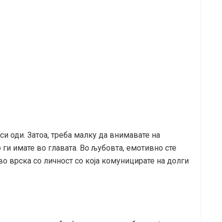
си оди. Затоа, треба малку да внимавате на
ги имате во главата. Во љубовта, емотивно сте
во врска со личност со која комуницирате на долги