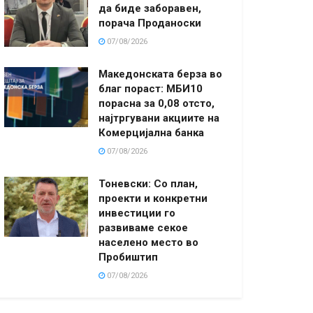
да биде заборавен,
порача Проданоски
07/08/2026
Македонската берза во
благ пораст: МБИ10
порасна за 0,08 отсто,
најтргувани акциите на
Комерцијална банка
07/08/2026
Тоневски: Со план,
проекти и конкретни
инвестиции го
развиваме секое
населено место во
Пробиштип
07/08/2026