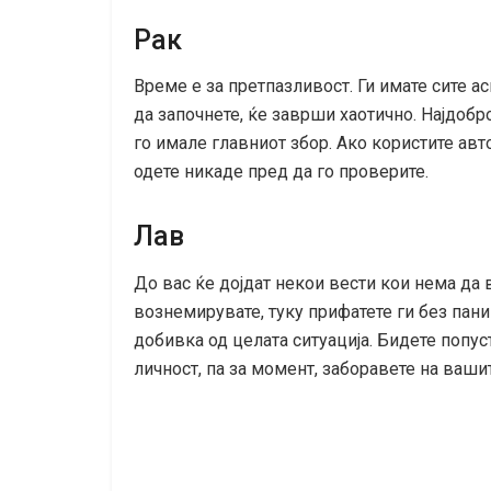
Рак
Време е за претпазливост. Ги имате сите а
да започнете, ќе заврши хаотично. Најдобро
го имале главниот збор. Ако користите авт
одете никаде пред да го проверите.
Лав
До вас ќе дојдат некои вести кои нема да 
вознемирувате, туку прифатете ги без паник
добивка од целата ситуација. Бидете попус
личност, па за момент, заборавете на ваши