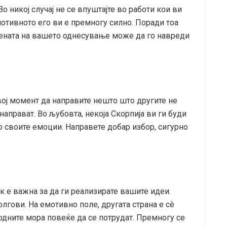
о никој случај не се впуштајте во работи кои ви
мотивното его ви е премногу силно. Поради тоа
омената на вашето однесување може да го навреди
вој момент да направите нешто што другите не
направат. Во љубовта, некоја Скорпија ви ги буди
со своите емоции. Направете добар избор, сигурно
к е важна за да ги реализирате вашите идеи.
лгови. На емотивно поле, другата страна е сѐ
дните мора повеќе да се потрудат. Премногу се