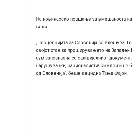
На новинарско прашање за вмешаноста на 
вели:
„Перцепцијата за Словенија се влошува. Г
својот став за проширувањето на Западен 
сум запознаена со официјалниот документ,
нарушувачки, националистички идеи и не б
од Словенија“, беше децидна Тања Фајон.