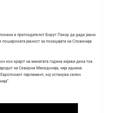
 покани и претседателот Борут Пахор да даде јавно
пошироката јавност за позицијата на Словенија
јон кон крајот на минатата година изјави дека тоа
ародот на Северна Македонија, чија иднина
ј Европскиот парламент, кој останува силен
ија“.