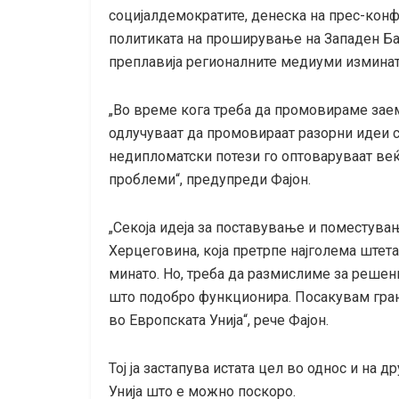
социјалдемократите, денеска на прес-конфе
политиката на проширување на Западен Ба
преплавија регионалните медиуми изминатив
„Во време кога треба да промовираме зае
одлучуваат да промовираат разорни идеи 
недипломатски потези го оптоваруваат ве
проблеми“, предупреди Фајон.
„Секоја идеја за поставување и поместувањ
Херцеговина, која претрпе најголема штета
минато. Но, треба да размислиме за решени
што подобро функционира. Посакувам гран
во Европската Унија“, рече Фајон.
Тој ја застапува истата цел во однос и на д
Унија што е можно поскоро.