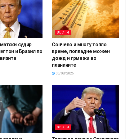
ВЕСТИ
матски судир
Сончево и многу топло
нгтон и Бразил по
време, попладне можен
 визите
дожд и грмежи во
планините
06/08/2026
ВЕСТИ