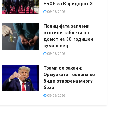
ЕБОР за Коридорот 8
06/08/2026
Полицијата заплени
стотици таблети во
домот на 30-годишен
кумановец
05/08/2026
Трамп се закани:
Ормуската Теснина ќе
биде отворена многу
брзо
05/08/2026