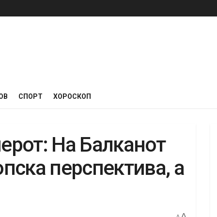
ОВ
СПОРТ
ХОРОСКОП
перот: На Балканот
пска перспектива, а
A