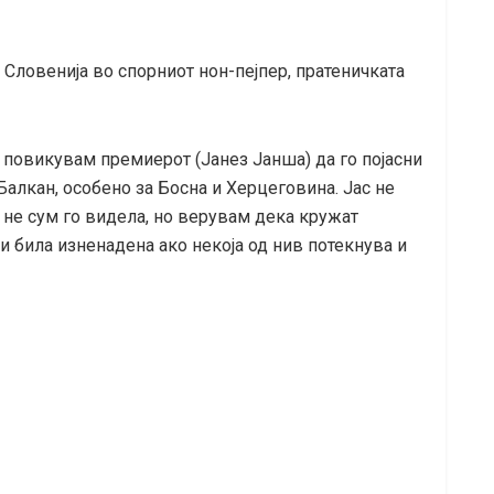
Словенија во спорниот нон-пејпер, пратеничката
о повикувам премиерот (Јанез Јанша) да го појасни
Балкан, особено за Босна и Херцеговина. Јас не
 не сум го видела, но верувам дека кружат
и била изненадена ако некоја од нив потекнува и