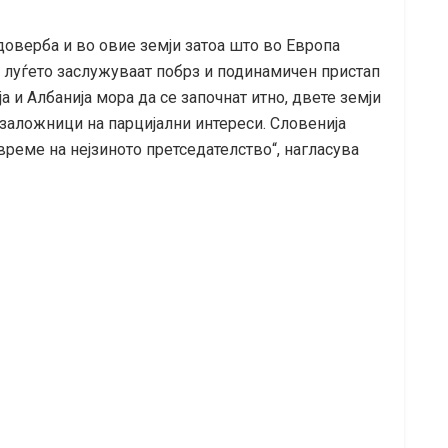
едоверба и во овие земји затоа што во Европа
, луѓето заслужуваат побрз и подинамичен пристап
 и Албанија мора да се започнат итно, двете земји
т заложници на парцијални интереси. Словенија
време на нејзиното претседателство“, нагласува