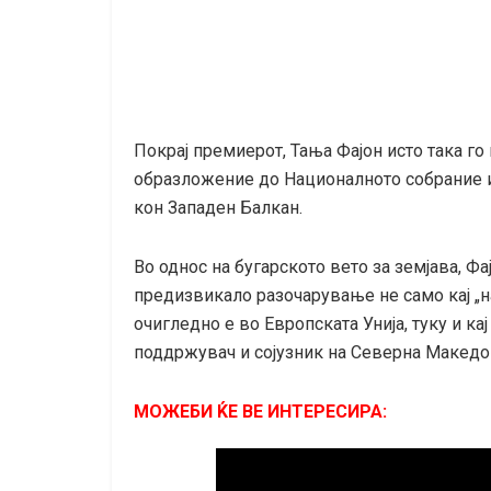
Покрај премиерот, Тања Фајон исто така го
образложение до Националното собрание и 
кон Западен Балкан.
Во однос на бугарското вето за земјава, Фа
предизвикало разочарување не само кај „н
очигледно е во Европската Унија, туку и ка
поддржувач и сојузник на Северна Македон
МОЖЕБИ ЌЕ ВЕ ИНТЕРЕСИРА: