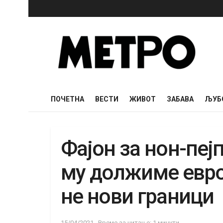
ПОЧЕТНА
ВЕСТИ
ЖИВОТ
ЗАБАВА
ЉУБ
Фајон за нон-пеј
му должиме евро
не нови граници
15/04/2021
Време за читање: 1 минути