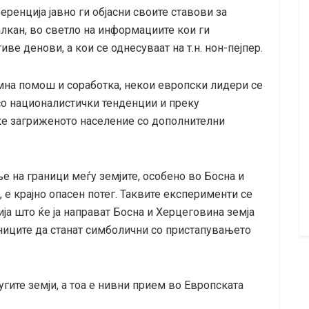
ренција јавно ги објасни своите ставови за
лкан, во светло на информациите кои ги
е денови, а кои се однесуваат на т.н. нон-пејпер.
мна помош и соработка, некои европски лидери се
со националистички тенденции и преку
ќе загриженото население со дополнителни
е на граници меѓу земјите, особено во Босна и
, е крајно опасен потег. Таквите експерименти се
ја што ќе ја направат Босна и Херцеговина земја
иците да станат симболични со пристапувањето
ругите земји, а тоа е нивни прием во Европската