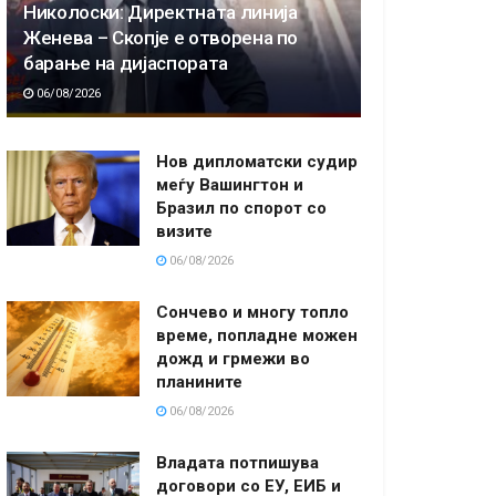
Николоски: Директната линија
Женева – Скопје е отворена по
барање на дијаспората
06/08/2026
Нов дипломатски судир
меѓу Вашингтон и
Бразил по спорот со
визите
06/08/2026
Сончево и многу топло
време, попладне можен
дожд и грмежи во
планините
06/08/2026
Владата потпишува
договори со ЕУ, ЕИБ и