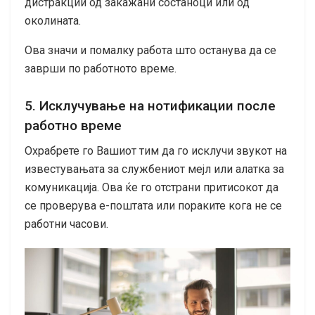
дистракции од закажани состаноци или од
околината.
Ова значи и помалку работа што останува да се
заврши по работното време.
5. Исклучување на нотификации после
работно време
Охрабрете го Вашиот тим да го исклучи звукот на
известувањата за службениот мејл или алатка за
комуникација. Ова ќе го отстрани притисокот да
се проверува е-поштата или пораките кога не се
работни часови.