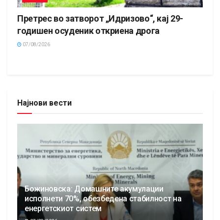
Претрес во затворот „Идризово“, кај 29-
годишен осуденик откриена дрога
07/08/2026
Најнови вести
Божиновска: Домашните акумулации
исполнети 70%, обезбедена стабилност на
енергетскиот систем