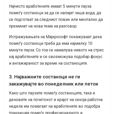
Најчесто вработените имаат 5 минути пауза
помеѓу состаноци за да се напијат чаша вода, да
се подготват за следниот повик или ментално да
преминат на нова тема на разговор.
Истражувањата на Мајкрософт покажуваат дека
помеѓу состаноци треба да има најмалку 10
минути пауза. Со тоа се намалува нивото на стрес
кај вработените и се овозможува подобар фокус
и ангажираност за време на состаноците.
3. Најважните состаноци не ги
закажувајте во понеделник или петок
Како што паузите помеѓу состаноците, така и
деновите на почетокот и крајот на секоја работна
недела им помагаат на вработените во подобра
транзиција помеѓу професионалното и