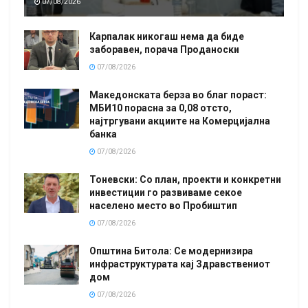
07/08/2026
Карпалак никогаш нема да биде
заборавен, порача Проданоски
07/08/2026
Македонската берза во благ пораст:
МБИ10 порасна за 0,08 отсто,
најтргувани акциите на Комерцијална
банка
07/08/2026
Тоневски: Со план, проекти и конкретни
инвестиции го развиваме секое
населено место во Пробиштип
07/08/2026
Општина Битола: Се модернизира
инфраструктурата кај Здравствениот
дом
07/08/2026