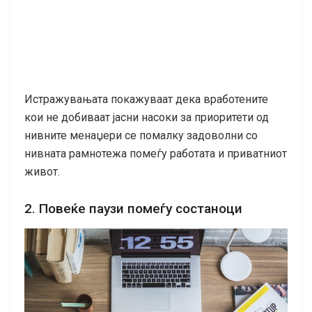
Истражувањата покажуваат дека вработените
кои не добиваат јасни насоки за приоритети од
нивните менаџери се помалку задоволни со
нивната рамнотежа помеѓу работата и приватниот
живот.
2. Повеќе паузи помеѓу состаноци