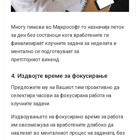
Многу тимови во Мајкрософт го назначија петок
за ден без состаноци кога вработените ги
финализираат клучните задачи за неделата и
ментално се подготвуваат за
претстојниот викенд.
4. Издвојте време за фокусирање
Предложете му на Вашиот тим проактивно да
селектира часови за фокусирана работа на
клучните задачи.
Издвојувањето на фокусирано време за работа
им овозможува на вработените длабоко да
навлезат во менталниот процес на задачата, без