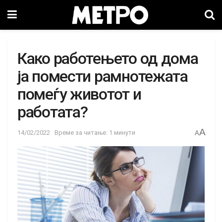
Како работењето од дома
ја помести рамнотежата
помеѓу животот и
работата?
A
14/02/2022
Време за читање: 1 минути
A