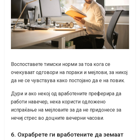
Воспоставете тимски норми за тоа кога се
очекуваат одговори на пораки и мејлови, за никој
да не се чувствува како постојано да е на повик.
Дури и ако некој од вработените преферира да
работи навечер, нека користи одложено
испраќање на мејловите за да не придонесе за
нечиј стрес во доцните вечерни часови.
6. Охрабрете ги вработените да земаат