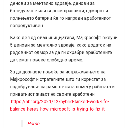
денови за ментално здравје, денови за
боледување или верски празници, одморот и
полнењето батерии ќе го направи вработениот
попродуктивен.
Како дел од оваа иницијатива, Мајкрософт вклучи
5 денови за ментално здравје, како додаток на
редовниот одмор за да ги охрабри вработените
да земат повеќе слободно време.
За да дознаете повеќе за истражувањето на
Мајкрософт и стратегиите што ги користат за
подобрување на рамнотежата помеѓу работата и
приватниот живот на своите вработени –
https://hbr.org/2021/12/hybrid-tanked-work-life-
balance-heres-how-microsoft-is-trying-to-fix-it.
Home