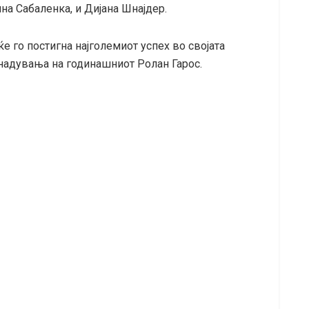
ина Сабаленка, и Дијана Шнајдер.
е го постигна најголемиот успех во својата
енадувања на годинашниот Ролан Гарос.