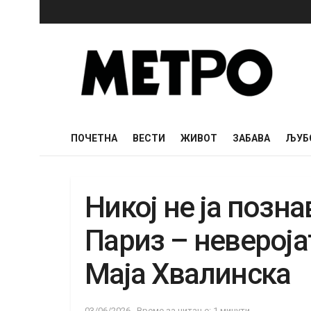
ПОЧЕТНА
ВЕСТИ
ЖИВОТ
ЗАБАВА
ЉУБ
Никој не ја позна
Париз – невероја
Маја Хвалинска
03/06/2026
Време за читање: 1 минути