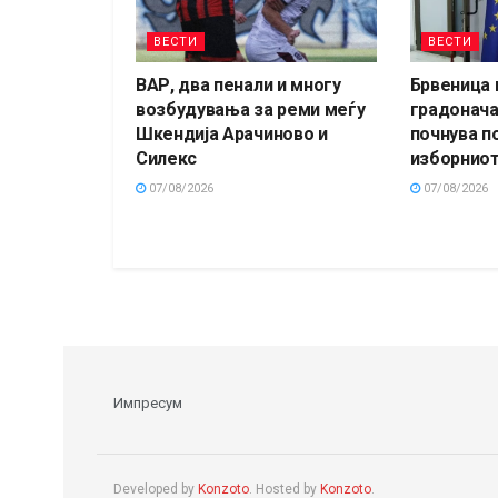
ВЕСТИ
ВЕСТИ
ВАР, два пенали и многу
Брвеница 
возбудувања за реми меѓу
градонача
Шкендија Арачиново и
почнува п
Силекс
изборниот
07/08/2026
07/08/2026
Импресум
Developed by
Konzoto
. Hosted by
Konzoto
.