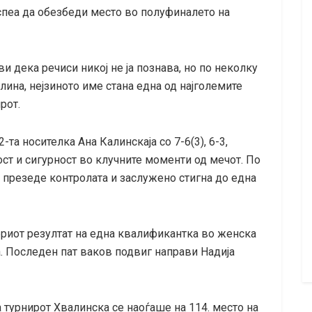
успеа да обезбеди место во полуфиналето на
ви дека речиси никој не ја познава, но по неколку
лина, нејзиното име стана една од најголемите
рот.
-та носителка Ана Калинскаја со 7-6(3), 6-3,
т и сигурност во клучните моменти од мечот. По
а презеде контролата и заслужено стигна до една
обриот резултат на една квалификантка во женска
а. Последен пат ваков подвиг направи Надија
 турнирот Хвалинска се наоѓаше на 114. место на