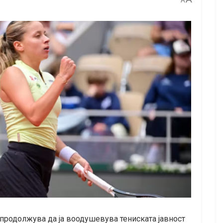
A
продолжува да ја воодушевува тениската јавност