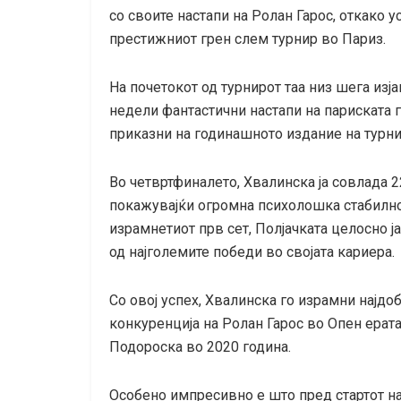
со своите настапи на Ролан Гарос, откако 
престижниот грен слем турнир во Париз.
На почетокот од турнирот таа низ шега изја
недели фантастични настапи на париската г
приказни на годинашното издание на турни
Во четвртфиналето, Хвалинска ја совлада 22
покажувајќи огромна психолошка стабилнос
израмнетиот прв сет, Полјачката целосно ј
од најголемите победи во својата кариера.
Со овој успех, Хвалинска го израмни најд
конкуренција на Ролан Гарос во Опен ерат
Подороска во 2020 година.
Особено импресивно е што пред стартот на