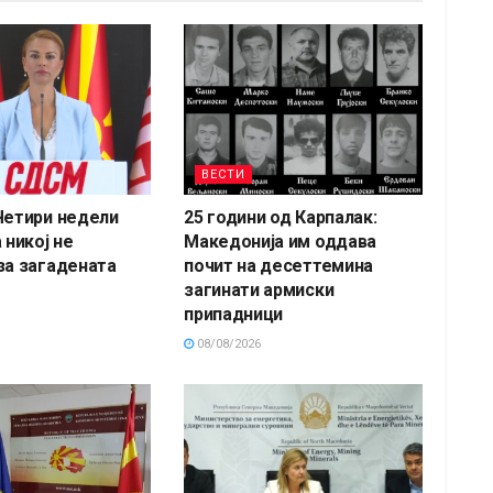
ВЕСТИ
Четири недели
25 години од Карпалак:
 никој не
Македонија им оддава
за загадената
почит на десеттемина
загинати армиски
припадници
08/08/2026