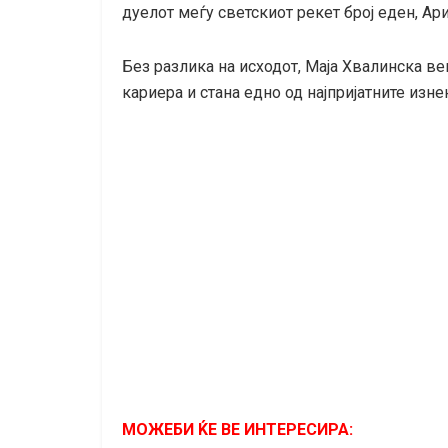
дуелот меѓу светскиот рекет број еден, Ар
Без разлика на исходот, Маја Хвалинска веќ
кариера и стана едно од најпријатните изн
МОЖЕБИ ЌЕ ВЕ ИНТЕРЕСИРА: