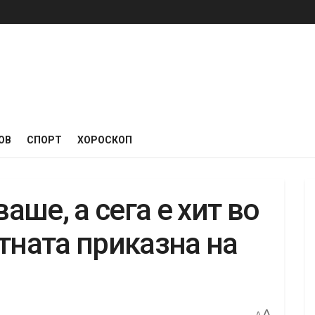
ОВ
СПОРТ
ХОРОСКОП
ваше, а сега е хит во
тната приказна на
A