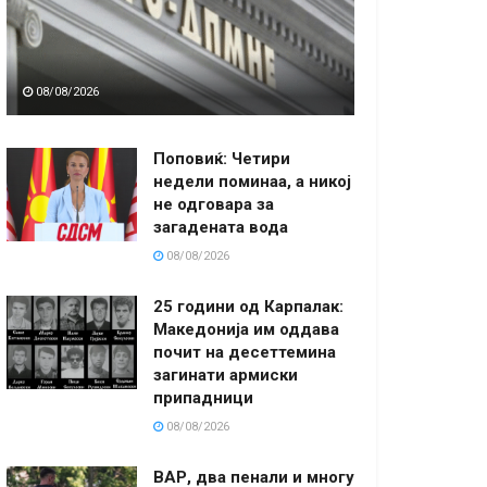
08/08/2026
Поповиќ: Четири
недели поминаа, а никој
не одговара за
загадената вода
08/08/2026
25 години од Карпалак:
Македонија им оддава
почит на десеттемина
загинати армиски
припадници
08/08/2026
ВАР, два пенали и многу