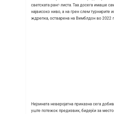
светската ранг-листа. Таа досега имаше са
највисоко ниво, а на грен слем турнирите
ждрепка, остварена на Вимблдон во 2022 г
Нејзината неверојатна приказна сега доби
уште потежок предизвик, бидејќи за место