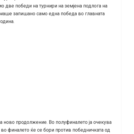
мо две победи на турнири на земјена подлога на
 имаше запишано само една победа во главната
одина.
ва ново продолжение. Во полуфиналето ја очекува
 во финалето ќе се бори против победничката од