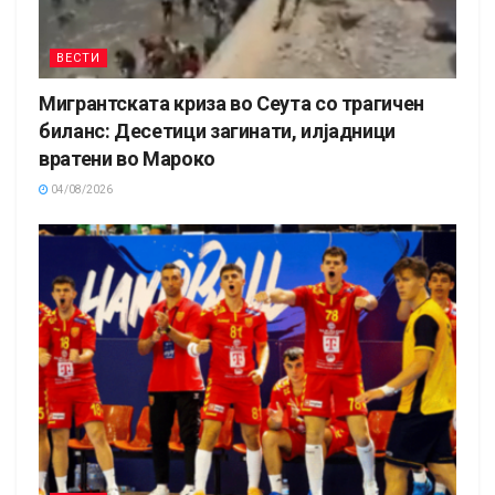
ВЕСТИ
Мигрантската криза во Сеута со трагичен
биланс: Десетици загинати, илјадници
вратени во Мароко
04/08/2026