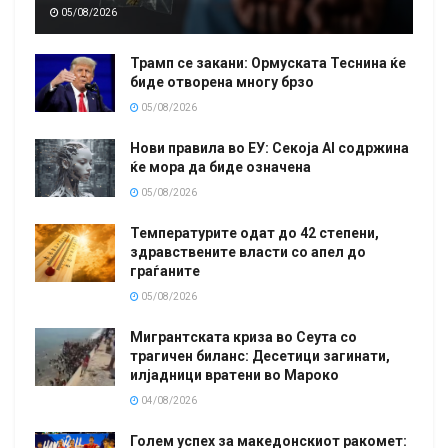
05/08/2026
Трамп се закани: Ормуската Теснина ќе
биде отворена многу брзо
05/08/2026
Нови правила во ЕУ: Секоја AI содржина
ќе мора да биде означена
05/08/2026
Температурите одат до 42 степени,
здравствените власти со апел до
граѓаните
05/08/2026
Мигрантската криза во Сеута со
трагичен биланс: Десетици загинати,
илјадници вратени во Мароко
04/08/2026
Голем успех за македонскиот ракомет: