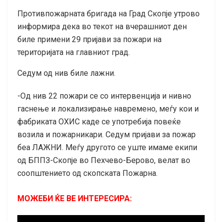
Противпожарната бригада на Град Скопје утрово
информира дека во текот на вчерашниот ден
биле примени 29 пријави за пожари на
територијата на главниот град.
Седум од нив биле лажни.
-Од нив 22 пожари се со интервенција и нивно
гаснење и локализирање навремено, меѓу кои и
фабриката ОХИС каде се употребија повеќе
возила и пожарникари. Седум пријави за пожар
беа ЛАЖНИ. Меѓу другото се уште имаме екипи
од БППЗ-Скопје во Пехчево-Берово, велат во
соопштението од скопската Пожарна.
МОЖЕБИ ЌЕ ВЕ ИНТЕРЕСИРА: