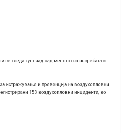
 се гледа густ чад над местото на несреќата и
 за истражување и превенција на воздухопловни
 регистрирани 153 воздухопловни инциденти, во