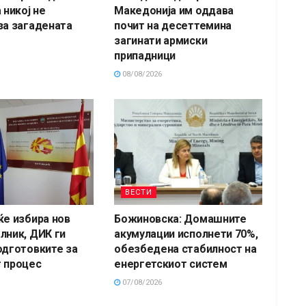
 никој не
Македонија им оддава
за загадената
почит на десеттемина
загинати армиски
припадници
08/08/2026
ВЕСТИ
ќе избира нов
Божиновска: Домашните
лник, ДИК ги
акумулации исполнети 70%,
одготовките за
обезбедена стабилност на
 процес
енергетскиот систем
07/08/2026