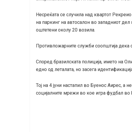
Несреќата се случила над квартот Рекреио
на паркинг на автосалон во западниот дел 
оштетени околу 20 возила.
Противпожарните служби соопштија дека с
Според бразилската полиција, името на Оли
едно од леталата, но засега идентификациј
Тој на 4 јуни настапил во Буенос Аирес, а 
социјалните мрежи во кое игра фудбал во 