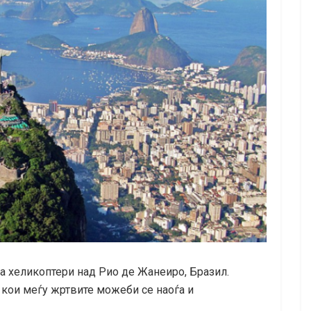
ва хеликоптери над Рио де Жанеиро, Бразил.
кои меѓу жртвите можеби се наоѓа и