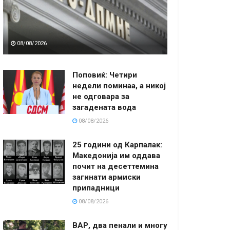
08/08/2026
Поповиќ: Четири
недели поминаа, а никој
не одговара за
загадената вода
08/08/2026
25 години од Карпалак:
Македонија им оддава
почит на десеттемина
загинати армиски
припадници
08/08/2026
ВАР, два пенали и многу