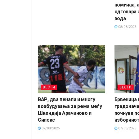
поминаа, а
одговара 
вода
08/08/2026
ВЕСТИ
ВЕСТИ
ВАР, два пенали и многу
Брвеница 
возбудувања за реми меѓу
градонача
Шкендија Арачиново и
почнува п
Силекс
изборниот
07/08/2026
07/08/2026