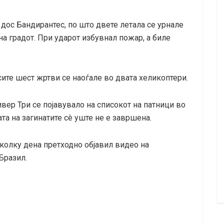
 дос Бандирантес, по што двете летала се урнале
на градот. При ударот избувнал пожар, а биле
ите шест жртви се наоѓале во двата хеликоптери.
вер Три се појавувало на списокот на патници во
ата на загинатите сè уште не е завршена.
неколку дена претходно објавил видео на
Бразил.