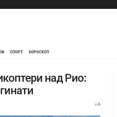
ОВ
СПОРТ
ХОРОСКОП
икоптери над Рио:
агинати
A
A