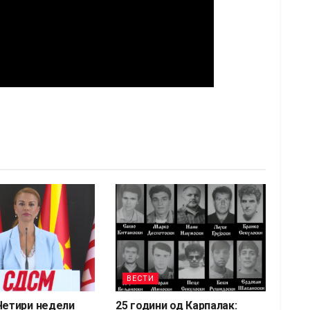
ВЕСТИ
Четири недели
25 години од Карпалак: