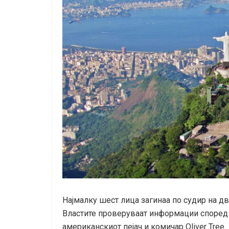
Најмалку шест лица загинаа по судир на д
Властите проверуваат информации според 
американскиот пејач и комичар Oliver Tree.