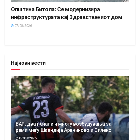
Општина Битола: Се модернизира
инфраструктурата кај Здравствениот дом
07/08/2026
Најнови вести
ВАР, два пенали и многу возбудувања за
реми меѓу Шкендија Арачиново и Силекс
07/08/2026