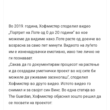
Во 2019. година, Хофмистер споделил видео
„Портрет на Лоте од 0 до 20 години“ во кое
можеме да видиме како Лоте расте од доенче во
возрасна за само пет минути. Видеото на луѓето
им е изненадувачки емотивно, иако тие лично не
ги познаваат.
„Сакав да го документирам процесот на растење
и да создадам уметнички проект во кој сите би
можеле да уживаме засекогаш“, споделил
Хофмистер во друго видео. Истото видео го
снимил и за својот син Винс. Во една статија во
The Guardian, Хофмистер објаснил зошто решил да
се посвети на проектот: