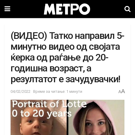
(ВИДЕО) Татко направил 5-
минутно видео од својата
ќерка од раѓање до 20-
годишна возраст, а
резултатот е зачудувачки!
A
04/02/2022
Време за читање: 1 минути
A