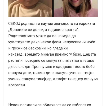
СЕКОЈ родител го научил значењето на изреката
„Деновите се долги, а годините кратки“.
Родителството може да ве наведе да
чувствувате дека некои фази, непроспиени ноќи
и грижи се бескрајни, но гледајќи
наназад
,
времето минува премногу брзо. Децата
растат и постојано се менуваат, па затоа е тешко
да се следат. Трепнуваш и одеднаш твоето бебе
станува дете, твоето дете станува ученик, твојот
ученик станува тинејџер, а твојот тинејџер станува
возрасен.
Некои родители се обидуваат да се изборат со