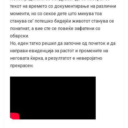
текот на времето со документирање на различни
моменти, но со секое дете што минува тоа
станува се’ потешко бидејќи животот станува се
понапнат, а вие сте се повеќе зафатени со
обврски.
Но, еден татко решил да започне од почеток и да
направи евиденција за растот и промените на
неговата ќерка, а резултатот е неверојатно
прекрасен.