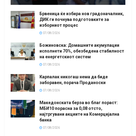
Брвеница ќе избира нов градоначалник,
ДИК ги почнува подготовките за
изборниот процес
07/08/2026
Божиновска: Домашните акумулации
исполнети 70%, обезбедена стабилност
на енергетскиот систем
07/08/2026
Карпалак никогаш нема да биде
заборавен, порача Проданоски
07/08/2026
Македонската берза во благ пораст:
МБИ10 порасна за 0,08 отсто,
најтргувани акциите на Комерцијална
банка
07/08/2026