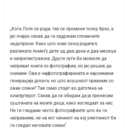
„Кога Лоте се роди, таа се промени толку брзо, а
јас очајно сакав да ги задржам спомените
недопрени. Како што знае секој родител,
разликата помеѓу дете од два дена и два месеци
е запрепастувачка. Други луѓе би можеле да
направат книга со фотографии, но јас решив да
снимам. Ова е најфотографираната и најснимана
генерација досега, но што всушност правиме со
овие слики? Тие само стојат во датотека на
компјутерот. Сакав да се обидам да ја пренесам
суштината на моите деца, како изгледаат за нас.
Не ги гледаме често фотографиите што ќе ги
направиме, не на ист начинот на кој уметникот би
ги гледал неговите слики“.