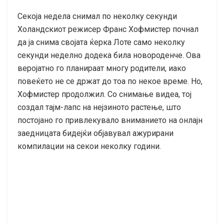
Секоја недела снимал по неколку секунди
Холандскиот режисер Франс Хофмистер почнал
да ја снима својата ќерка Лоте само неколку
секунди неделно додека била новороденче. Ова
веројатно го планираат многу родители, иако
повеќето не се држат до тоа по некое време. Но,
Хофмистер продолжил. Со снимање видеа, тој
создал тајм-лапс на нејзиното растење, што
постојано го привлекувало вниманието на онлајн
заедницата бидејќи објавувал ажурирани
компилации на секои неколку години.