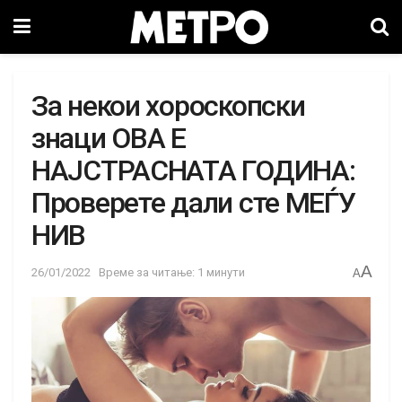
За некои хороскопски
знаци ОВА Е
НАЈСТРАСНАТА ГОДИНА:
Проверете дали сте МЕЃУ
НИВ
A
26/01/2022
Време за читање: 1 минути
A