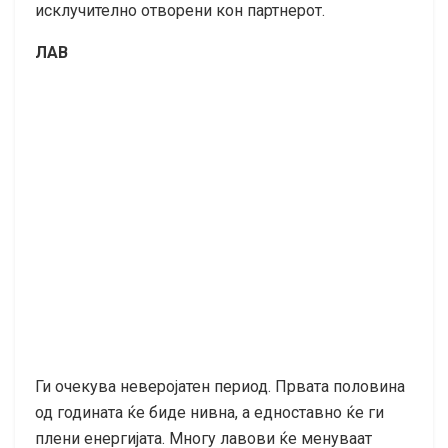
исклучително отворени кон партнерот.
ЛАВ
Ги очекува неверојатен период. Првата половина
од годината ќе биде нивна, а едноставно ќе ги
плени енергијата. Многу лавови ќе менуваат