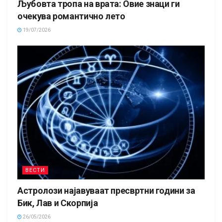
Љубовта тропа на врата: Овие знаци ги
очекува романтично лето
19/07/2026
ВЕСТИ
Астролози најавуваат пресвртни години за
Бик, Лав и Скорпија
26/05/2026