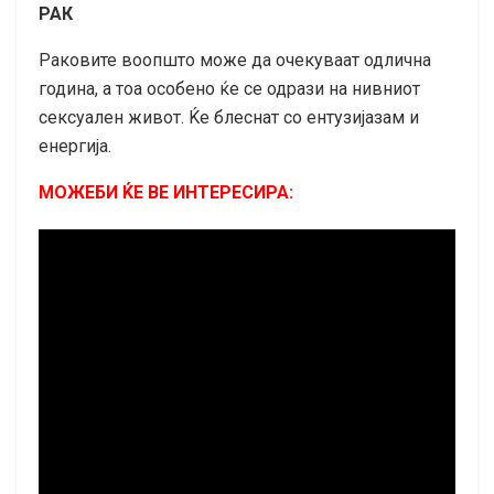
РАК
Раковите воопшто може да очекуваат одлична
година, а тоа особено ќе се одрази на нивниот
сексуален живот. Ќе блеснат со ентузијазам и
енергија.
МОЖЕБИ ЌЕ ВЕ ИНТЕРЕСИРА: