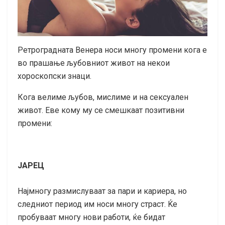
Ретроградната Венера носи многу промени кога е
во прашање љубовниот живот на некои
хороскопски знаци.
Кога велиме љубов, мислиме и на сексуален
живот. Еве кому му се смешкаат позитивни
промени:
ЈАРЕЦ
Најмногу размислуваат за пари и кариера, но
следниот период им носи многу страст. Ќе
пробуваат многу нови работи, ќе бидат