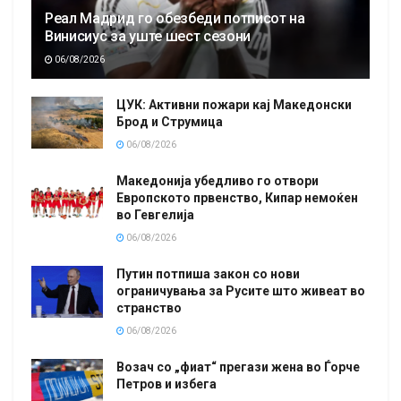
Реал Мадрид го обезбеди потписот на
Винисиус за уште шест сезони
06/08/2026
ЦУК: Активни пожари кај Македонски
Брод и Струмица
06/08/2026
Македонија убедливо го отвори
Европското првенство, Кипар немоќен
во Гевгелија
06/08/2026
Путин потпиша закон со нови
ограничувања за Русите што живеат во
странство
06/08/2026
Возач со „фиат“ прегази жена во Ѓорче
Петров и избега