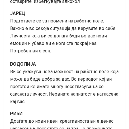
остварите. избегнувајте алкохол.
ЈАРЕЦ
Подгответе се за промени на работно поле.
Важно е во секоја ситуација да верувате во себе.
Личноста која ви се допаѓа буди во вас нови
емоции и убаво ви е кога сте покрај неа.
Потребен ви е сон.
ВОДОЛИЈА
Ви се укажува нова можност на работно поле која
може да биде добра за вас. Во периодот кој ви
претстои ќе имате многу несогласувања со
саканата личност. Нервната напнатост е нагласена
кај вас.
РИБИ
Доаѓате до нови идеи, креативноста ви е денес
нагласена и посветете се на тоа. Го променивте