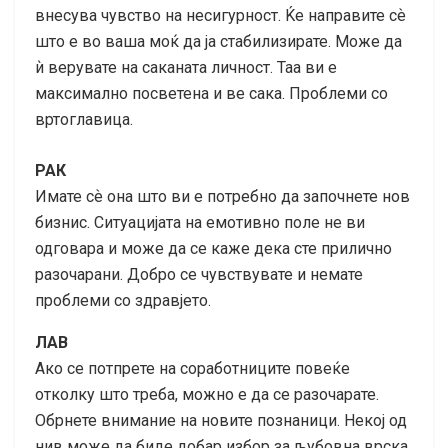
внесува чувство на несигурност. Ќе направите сѐ
што е во ваша моќ да ја стабилизирате. Може да
ѝ верувате на саканата личност. Таа ви е
максимално посветена и ве сака. Проблеми со
вртоглавица.
РАК
Имате сѐ она што ви е потребно да започнете нов
бизнис. Ситуацијата на емотивно поле не ви
одговара и може да се каже дека сте прилично
разочарани. Добро се чувствувате и немате
проблеми со здравјето.
ЛАВ
Ако се потпрете на соработниците повеќе
отколку што треба, можно е да се разочарате.
Обрнете внимание на новите познаници. Некој од
нив може да биде добар избор за љубовна врска.