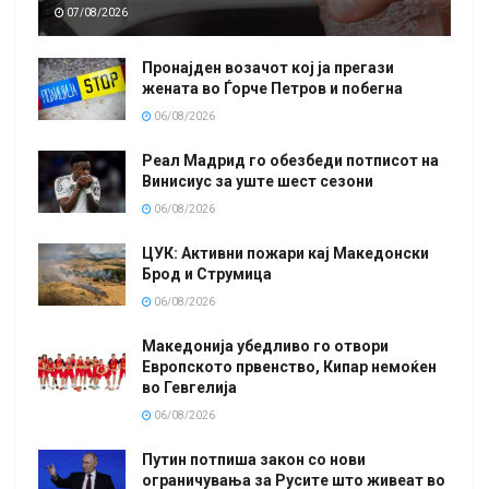
07/08/2026
Пронајден возачот кој ја прегази
жената во Ѓорче Петров и побегна
06/08/2026
Реал Мадрид го обезбеди потписот на
Винисиус за уште шест сезони
06/08/2026
ЦУК: Активни пожари кај Македонски
Брод и Струмица
06/08/2026
Македонија убедливо го отвори
Европското првенство, Кипар немоќен
во Гевгелија
06/08/2026
Путин потпиша закон со нови
ограничувања за Русите што живеат во