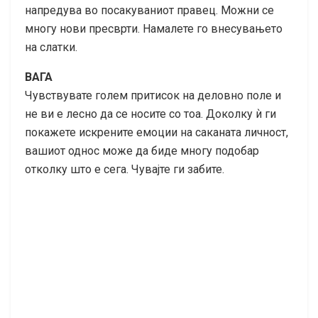
напредува во посакуваниот правец. Можни се
многу нови пресврти. Намалете го внесувањето
на слатки.
ВАГА
Чувствувате голем притисок на деловно поле и
не ви е лесно да се носите со тоа. Доколку ѝ ги
покажете искрените емоции на саканата личност,
вашиот однос може да биде многу подобар
отколку што е сега. Чувајте ги забите.