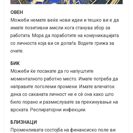
ОВЕН
Можеби немате веќе нови идеи и тешко ви е да
имате позитивни мисли кога станува збор за
работата. Мора да поработите на комуникацијата
со личноста која ви се допаѓа. Водете грижа за
очите.
БИК
Можеби ќе посакате да го напуштите
моменталното работно место. Имате потреба да
направите поголеми промени. Имате впечаток
дека со саканата личност не е сѐ она како што
било порано и размислувате за прекинување на
врската. Респираторни инфекции.
БЛИЗНАЦИ
Променливата состојба на финансиско поле ви