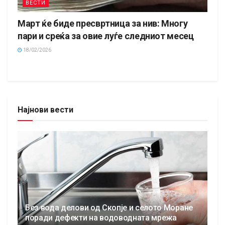
ВЕСТИ
Март ќе биде пресвртница за нив: Многу
пари и среќа за овие луѓе следниот месец
18/02/2026
Најнови вести
Без вода делови од Скопје и селото Моране
поради дефекти на водоводната мрежа