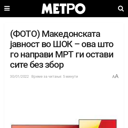
(ФОТО) Македонската
јавност во ШОК – ова што
го направи МРТ ги остави
сите без збор
A
30/01/2022
Време за читање: 5 минути
A