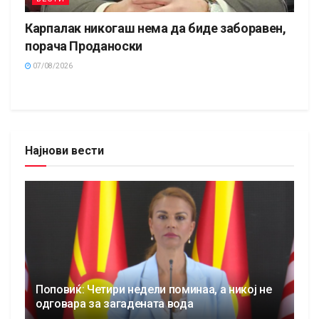
Карпалак никогаш нема да биде заборавен,
порача Проданоски
07/08/2026
Најнови вести
Поповиќ: Четири недели поминаа, а никој не
одговара за загадената вода