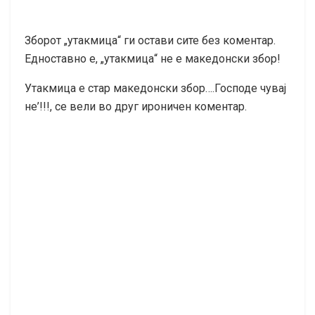
Зборот „утакмица“ ги остави сите без коментар.
Едноставно е, „утакмица“ не е македонски збор!
Утакмица е стар македонски збор….Господе чувај
не’!!!, се вели во друг ироничен коментар.