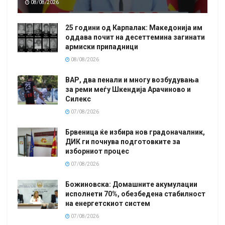
08/08/2026
25 години од Карпалак: Македонија им
оддава почит на десеттемина загинати
армиски припадници
08/08/2026
ВАР, два пенали и многу возбудувања
за реми меѓу Шкендија Арачиново и
Силекс
07/08/2026
Брвеница ќе избира нов градоначалник,
ДИК ги почнува подготовките за
изборниот процес
07/08/2026
Божиновска: Домашните акумулации
исполнети 70%, обезбедена стабилност
на енергетскиот систем
07/08/2026