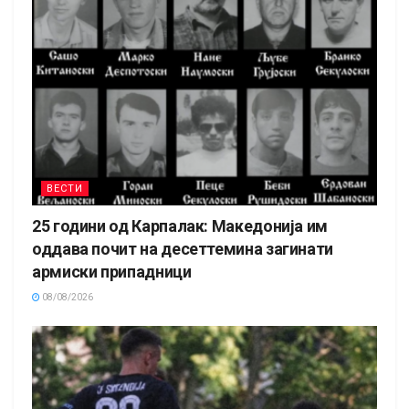
ВЕСТИ
25 години од Карпалак: Македонија им
оддава почит на десеттемина загинати
армиски припадници
08/08/2026