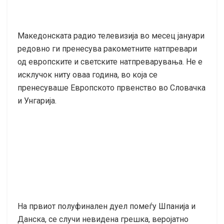
Македонската радио телевизија во месец јануари
редовно ги пренесува ракометните натпревари
од европските и светските натпреварувања. Не е
исклучок ниту оваа година, во која се
пренесуваше Европското првенство во Словачка
и Унгарија.
На првиот полуфинален дуел помеѓу Шпанија и
Данска, се случи невидена грешка, веројатно