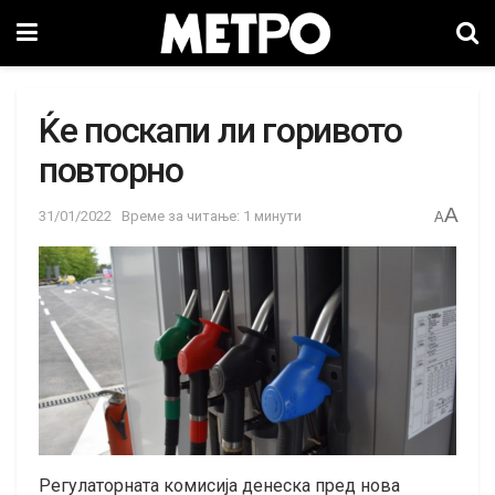
Ќе поскапи ли горивото
повторно
A
31/01/2022
Време за читање: 1 минути
A
Регулаторната комисија денеска пред нова