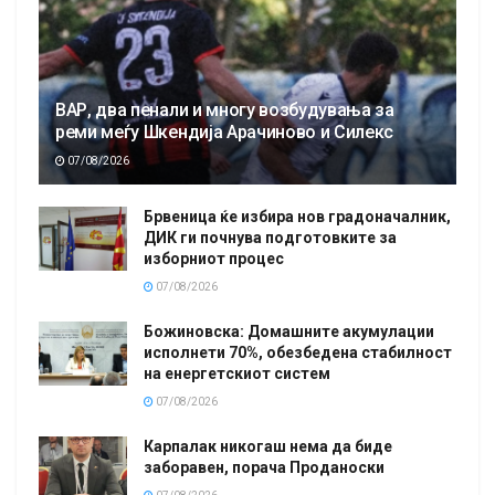
ВАР, два пенали и многу возбудувања за
реми меѓу Шкендија Арачиново и Силекс
07/08/2026
Брвеница ќе избира нов градоначалник,
ДИК ги почнува подготовките за
изборниот процес
07/08/2026
Божиновска: Домашните акумулации
исполнети 70%, обезбедена стабилност
на енергетскиот систем
07/08/2026
Карпалак никогаш нема да биде
заборавен, порача Проданоски