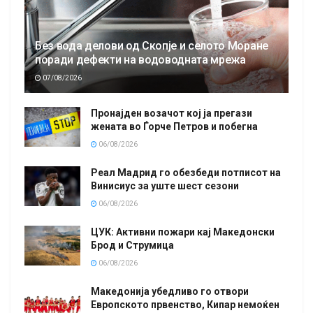
Без вода делови од Скопје и селото Моране
поради дефекти на водоводната мрежа
07/08/2026
Пронајден возачот кој ја прегази
жената во Ѓорче Петров и побегна
06/08/2026
Реал Мадрид го обезбеди потписот на
Винисиус за уште шест сезони
06/08/2026
ЦУК: Активни пожари кај Македонски
Брод и Струмица
06/08/2026
Македонија убедливо го отвори
Европското првенство, Кипар немоќен