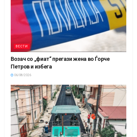
ВЕСТИ
Возач со „фиат“ прегази жена во Ѓорче
Петров и избега
06/08/2026