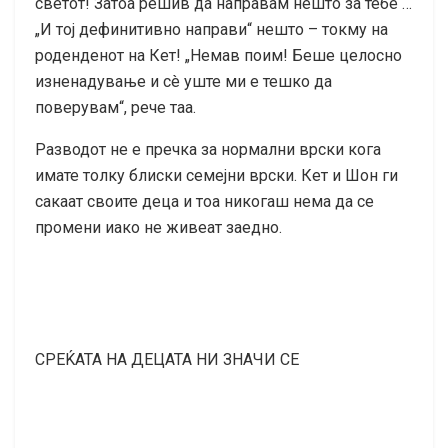
светот! Затоа решив да направам нешто за тебе …
„И тој дефинитивно направи“ нешто – токму на
роденденот на Кет! „Немав поим! Беше целосно
изненадување и сè уште ми е тешко да
поверувам“, рече таа.
Разводот не е пречка за нормални врски кога
имате толку блиски семејни врски. Кет и Шон ги
сакаат своите деца и тоа никогаш нема да се
промени иако не живеат заедно.
СРЕЌАТА НА ДЕЦАТА НИ ЗНАЧИ СЕ