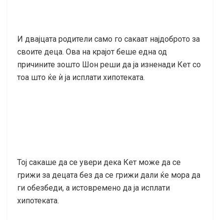
И двајцата родители само го сакаат најдоброто за
своите деца. Ова на крајот беше една од
причините зошто Шон реши да ја изненади Кет со
тоа што ќе ѝ ја исплати хипотеката.
Тој сакаше да се увери дека Кет може да се
грижи за децата без да се грижи дали ќе мора да
ги обезбеди, а истовремено да ја исплати
хипотеката.