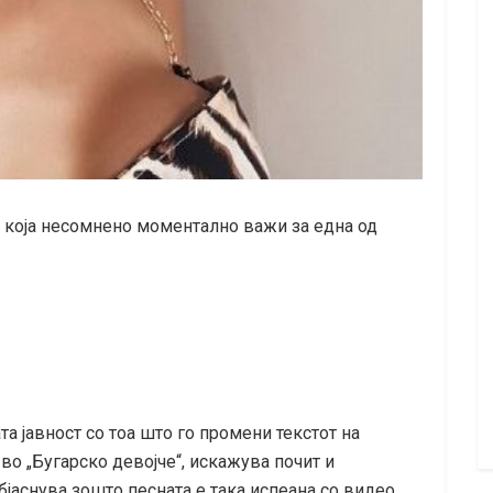
 и која несомнено моментално важи за една од
та јавност со тоа што го промени текстот на
во „Бугарско девојче“, искажува почит и
бјаснува зошто песната е така испеана со видео