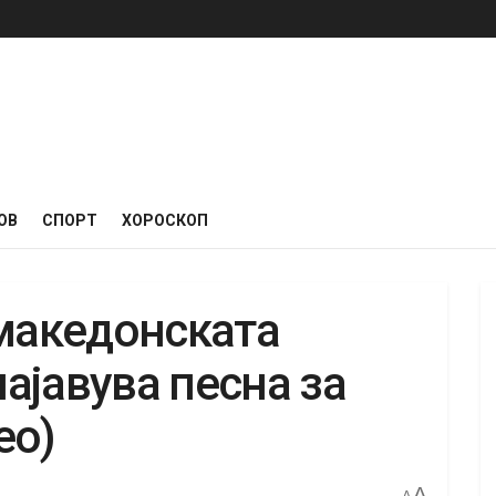
ОВ
СПОРТ
ХОРОСКОП
 македонската
најавува песна за
ео)
A