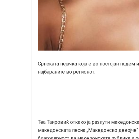
Српската пејачка која е во постојан подем
најбараните во регионот.
Теа Таировиќ откако ја разлути македонска
македонската песна „Македонско девојче“ 
благодарност да македонската публика и о