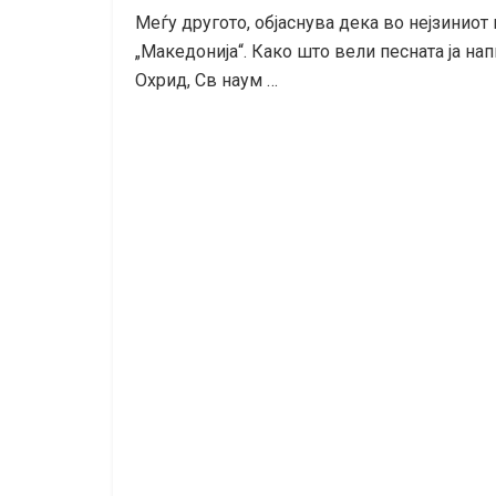
Меѓу другото, објаснува дека во нејзиниот 
„Македонија“. Како што вели песната ја нап
Охрид, Св наум …