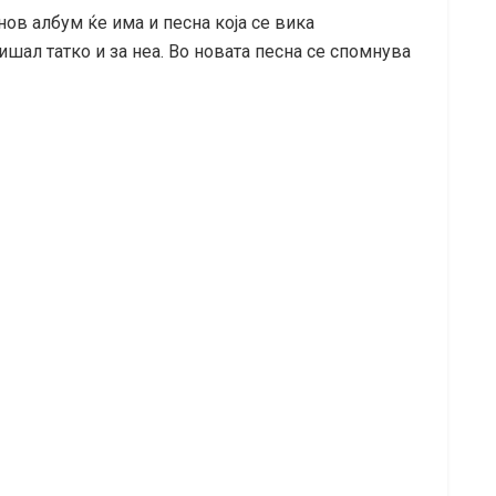
нов албум ќе има и песна која се вика
ишал татко и за неа. Во новата песна се спомнува