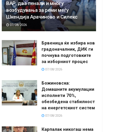
ВАР, два пенали и многу
возбудувања за реми меѓу
Шкендија Арачиново и Силекс
07/08/2026
Брвеница ќе избира нов
градоначалник, ДИК ги
почнува подготовките
за изборниот процес
07/08/2026
Божиновска:
Домашните акумулации
исполнети 70%,
обезбедена стабилност
на енергетскиот систем
07/08/2026
Карпалак никогаш нема