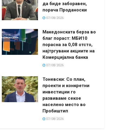
да биде заборавен,
порача Проданоски
07/08/2026
Македонската берза во
благ пораст: МБИ10
порасна за 0,08 отсто,
најтргувани акциите на
Комерцијална банка
07/08/2026
Тоневски: Со план,
проекти и конкретни
инвестиции го
развиваме секое
населено место во
Пробиштип
07/08/2026