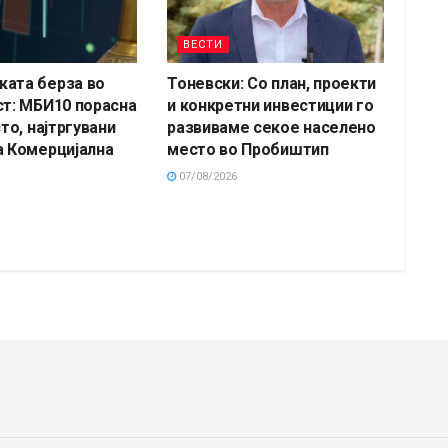
ВЕСТИ
ата берза во
Тоневски: Со план, проекти
ст: МБИ10 порасна
и конкретни инвестиции го
сто, најтргувани
развиваме секое населено
а Комерцијална
место во Пробиштип
07/08/2026