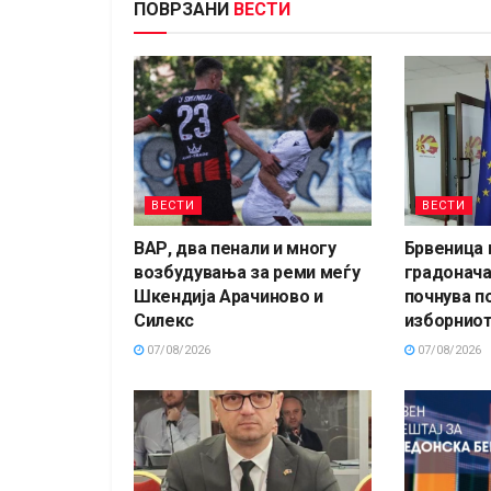
ПОВРЗАНИ
ВЕСТИ
ВЕСТИ
ВЕСТИ
ВАР, два пенали и многу
Брвеница 
возбудувања за реми меѓу
градонача
Шкендија Арачиново и
почнува п
Силекс
изборниот
07/08/2026
07/08/2026