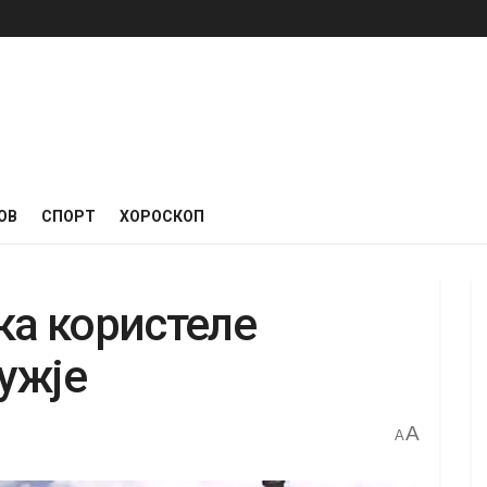
ОВ
СПОРТ
ХОРОСКОП
ка користеле
ужје
A
A