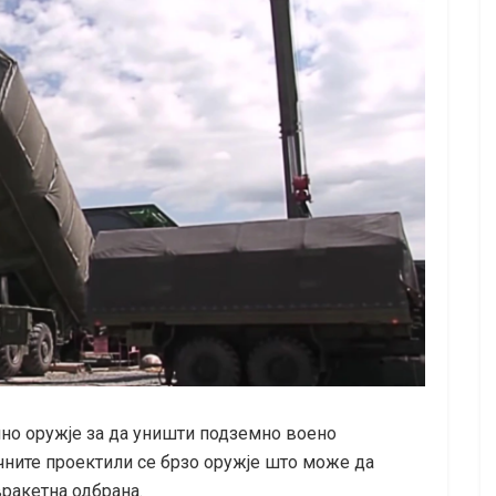
чно оружје за да уништи подземно воено
чните проектили се брзо оружје што може да
ракетна одбрана.