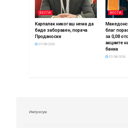
ВЕСТИ
ВЕСТИ
Карпалак никогаш нема да
Македонск
биде заборавен, порача
благ пора
Проданоски
за 0,08 от
акциите н
07/08/2026
банка
07/08/2026
Импресум