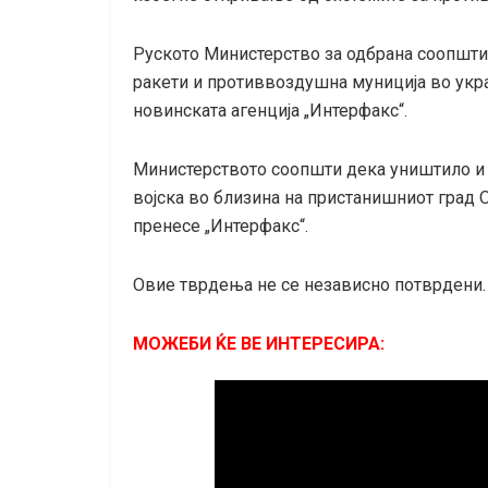
Руското Министерство за одбрана соопшт
ракети и противвоздушна муниција во укр
новинската агенција „Интерфакс“.
Министерството соопшти дека уништило и 
војска во близина на пристанишниот град О
пренесе „Интерфакс“.
Овие тврдења не се независно потврдени.
МОЖЕБИ ЌЕ ВЕ ИНТЕРЕСИРА: