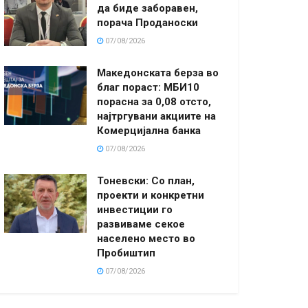
да биде заборавен,
порача Проданоски
07/08/2026
Македонската берза во
благ пораст: МБИ10
порасна за 0,08 отсто,
најтргувани акциите на
Комерцијална банка
07/08/2026
Тоневски: Со план,
проекти и конкретни
инвестиции го
развиваме секое
населено место во
Пробиштип
07/08/2026