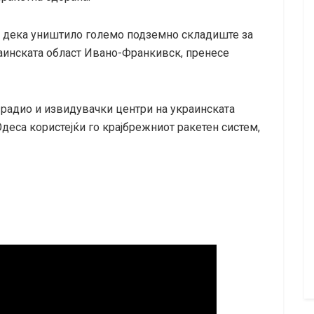
и дека уништило големо подземно складиште за
аинската област Ивано-Франкивск, пренесе
радио и извидувачки центри на украинската
деса користејќи го крајбрежниот ракетен систем,