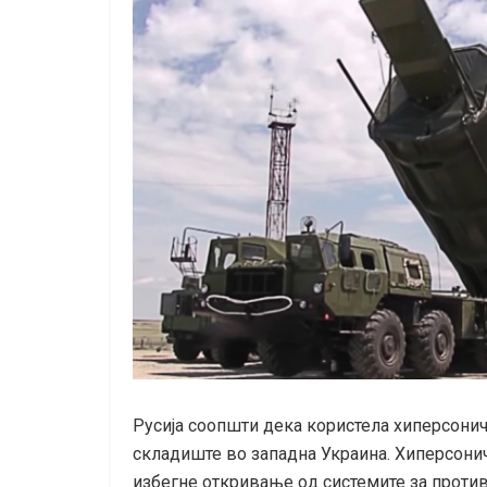
Русија соопшти дека користела хиперсони
складиште во западна Украина. Хиперсони
избегне откривање oд системите за против