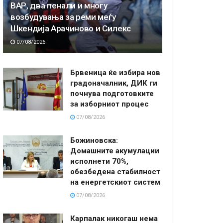
ВАР, два пенали и многу
возбудувања за реми меѓу
Шкендија Арачиново и Силекс
07/08/2026
Брвеница ќе избира нов
градоначалник, ДИК ги
почнува подготовките
за изборниот процес
07/08/2026
Божиновска:
Домашните акумулации
исполнети 70%,
обезбедена стабилност
на енергетскиот систем
07/08/2026
Карпалак никогаш нема