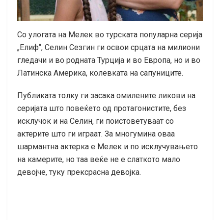
Со улогата на Мелек во турската популарна серија
„Елиф“, Селин Сезгин ги освои срцата на милиони
гледачи и во родната Турција и во Европа, но и во
Латинска Америка, колевката на сапуниците.
Публиката толку ги засака омилените ликови на
серијата што повеќето од протагонистите, без
исклучок и на Селин, ги поистоветуваат со
актерите што ги играат. За многумина оваа
шармантна актерка е Мелек и по исклучувањето
на камерите, но таа веќе не е слаткото мало
девојче, туку прексрасна девојка.