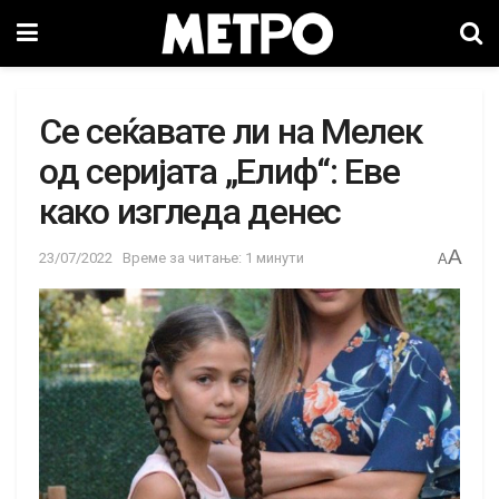
Се сеќавате ли на Мелек
од серијата „Елиф“: Еве
како изгледа денес
A
23/07/2022
Време за читање: 1 минути
A