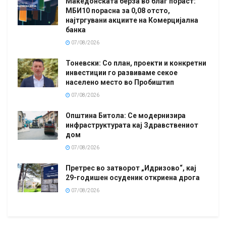
Македонската берза во благ пораст:
МБИ10 порасна за 0,08 отсто,
најтргувани акциите на Комерцијална
банка
07/08/2026
Тоневски: Со план, проекти и конкретни
инвестиции го развиваме секое
населено место во Пробиштип
07/08/2026
Општина Битола: Се модернизира
инфраструктурата кај Здравствениот
дом
07/08/2026
Претрес во затворот „Идризово“, кај
29-годишен осуденик откриена дрога
07/08/2026