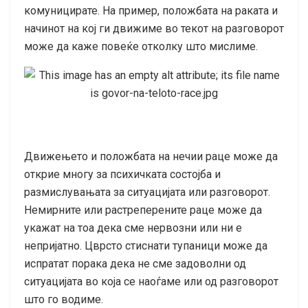
комуницирате. На пример, положбата на раката и
начинот на кој ги движиме во текот на разговорот
може да каже повеќе отколку што мислиме.
Движењето и положбата на нечии раце може да
открие многу за психичката состојба и
размислувањата за ситуацијата или разговорот.
Немирните или растреперените раце може да
укажат на тоа дека сме нервозни или ни е
непријатно. Цврсто стиснати тупаници може да
испратат порака дека не сме задоволни од
ситуацијата во која се наоѓаме или од разговорот
што го водиме.