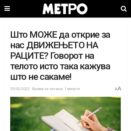
Што МОЖЕ да открие за
нас ДВИЖЕЊЕТО НА
РАЦИТЕ? Говорот на
телото исто така кажува
што не сакаме!
A
20/02/2022
Време за читање: 1 минути
A