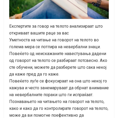
Експертите за говор на телото анализираат што
откриваат вашите раце за вас
Уметноста на читање на говорот на телото во
голема мера се потпира на невербални знаци.
Повеќето од неискажаните навестувања дадени
од говорот на телото се разбираат потсвесно. Ако
сте обучени, можете да разберете што сака некој
да каже пред да го каже.
Повеќето луѓе се фокусираат на она што некој го
кажува и често занемаруваат да обрнат внимание
на невербалните пораки што ги испраќаат.
Познавањето на читањето на говорот на телото,
како и како да го контролирате говорот на телото,
може да ви помогне поефективно да