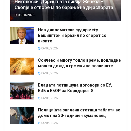
Николоски: Директната линија Женева –
Скопје е отворена по барање на дијаспората
06/08/2026
Нов дипломатски судир меѓу
Вашингтон и Бразил по спорот со
визите
06/08/2026
Сончево и многу топло време, попладне
можен дожд и грмежи во планините
06/08/2026
Владата потпишува договори со ЕУ,
ЕИБ и ЕБОР за Коридорот 8
06/08/2026
Полицијата заплени стотици таблети во
домот на 30-годишен кумановец
05/08/2026