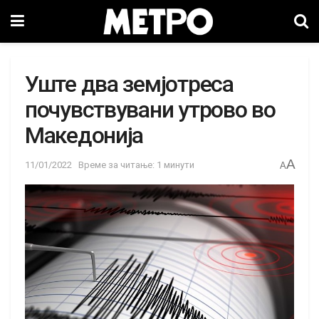
Уште два земјотреса
почувствувани утрово во
Македонија
A
11/01/2022
Време за читање: 1 минути
A