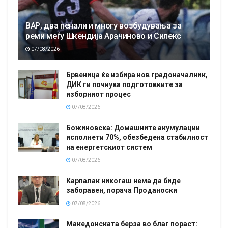
ВАР, два пенали и многу возбудувања за
реми меѓу Шкендија Арачиново и Силекс
07/08/2026
Брвеница ќе избира нов градоначалник,
ДИК ги почнува подготовките за
изборниот процес
07/08/2026
Божиновска: Домашните акумулации
исполнети 70%, обезбедена стабилност
на енергетскиот систем
07/08/2026
Карпалак никогаш нема да биде
заборавен, порача Проданоски
07/08/2026
Македонската берза во благ пораст: