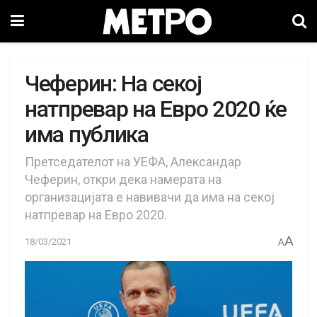
Чеферин: На секој
натпревар на Евро 2020 ќе
има публика
Претседателот на УЕФА, Александар
Чеферин, откри дека намерата на
организацијата е навивачи да има на секој
натпревар на Евро 2020.
A
18/03/2021
A