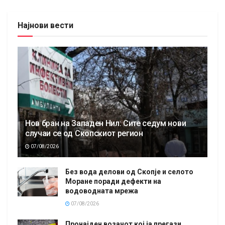
Најнови вести
Нов бран на Западен Нил: Сите седум нови
случаи се од Скопскиот регион
07/08/2026
Без вода делови од Скопје и селото
Моране поради дефекти на
водоводната мрежа
07/08/2026
Пронајден возачот кој ја прегази