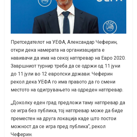
Претседателот на УЕФА, Александар Чеферин,
откри дека намерата на организацијата е
навивачи да има на секој натпревар на Евро 2020.
Завршниот турнир треба да се одржи од 11 јуни
до 11 јули во 12 европски држави. Чеферин
рекол дека УЕФА го има правото да го смени
местото на одигрувањето на одреден натпревар.
„Доколку еден град предложи таму натпревар да
се игра без публика, тој натпревар може да биде
преместен на друга локација каде што постои
можност да се игра пред публика“, рекол
Чеферин.