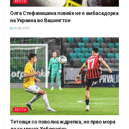
ВЕСТИ
Олга Стефанишина повеќе не е амбасадорка
на Украина во Вашингтон
04/08/2026
ВЕСТИ
Тетовци со поволна ждрепка, но прво мора
да го минат Хибернијан