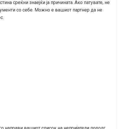
стина среќни знаејќи ја причината. Ако патувате, не
кументи со себе. Можно е вашиот партнер да не
с.
о направи вашиот список на непријатели подолг.