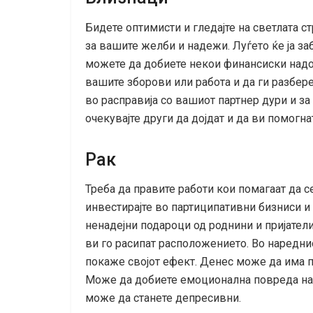
Бидете оптимисти и гледајте на светлата с
за вашите желби и надежи. Луѓето ќе ја за
можете да добиете некои финансиски надок
вашите зборови или работа и да ги разбер
во расправија со вашиот партнер дури и за
очекувајте други да дојдат и да ви помогна
Рак
Треба да правите работи кои помагаат да с
инвестирајте во партиципативни бизниси 
ненадејни подароци од роднини и пријател
ви го расипат расположението. Во нареднио
покаже својот ефект. Денес може да има 
Може да добиете емоционална повреда нам
може да станете депресивни.