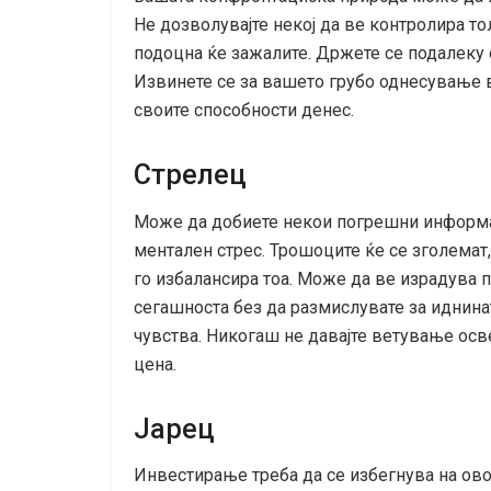
Не дозволувајте некој да ве контролира т
подоцна ќе зажалите. Држете се подалеку о
Извинете се за вашето грубо однесување 
своите способности денес.
Стрелец
Може да добиете некои погрешни информац
ментален стрес. Трошоците ќе се зголемат
го избалансира тоа. Може да ве израдува п
сегашноста без да размислувате за иднина
чувства. Никогаш не давајте ветување осве
цена.
Јарец
Инвестирање треба да се избегнува на овој