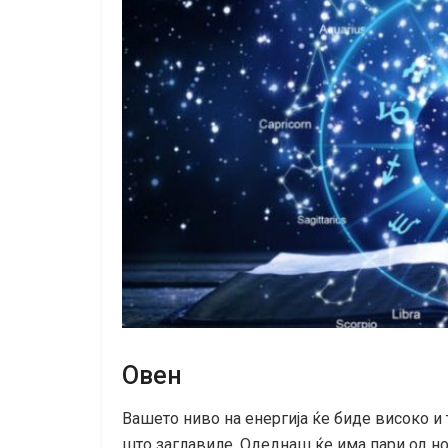
Овен
Вашето ниво на енергија ќе биде високо и 
што заглавиле. Одеднаш ќе има пари од но