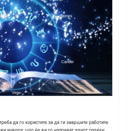
треба да го користите за да ги завршите работите
ви извори, што ќе ви го направат денот среќен.