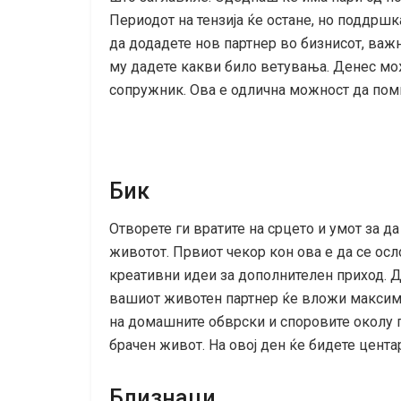
Периодот на тензија ќе остане, но поддршк
да додадете нов партнер во бизнисот, важн
му дадете какви било ветувања. Денес мо
сопружник. Ова е одлична можност да пом
Бик
Отворете ги вратите на срцето и умот за да
животот. Првиот чекор кон ова е да се осл
креативни идеи за дополнителен приход. Д
вашиот животен партнер ќе вложи максим
на домашните обврски и споровите околу 
брачен живот. На овој ден ќе бидете цента
Близнаци