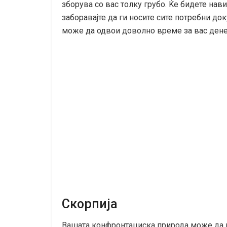
зборува со вас толку грубо. Ќе бидете нави
заборавајте да ги носите сите потребни до
може да одвои доволно време за вас дене
Скорпија
Вашата конфронтациска природа може да г