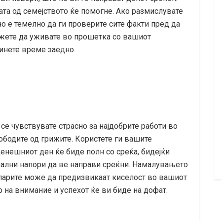
ата од семејството ќе помогне. Ако размислувате
о е темелно да ги проверите сите факти пред да
жете да уживате во прошетка со вашиот
инете време заедно.
 се чувствувате страсно за најдобрите работи во
ободите од грижите. Користете ги вашите
енешниот ден ќе биде полн со среќа, бидејќи
ални напори да ве направи среќни. Намалувањето
парите може да предизвикаат киселост во вашиот
р на внимание и успехот ќе ви биде на дофат.