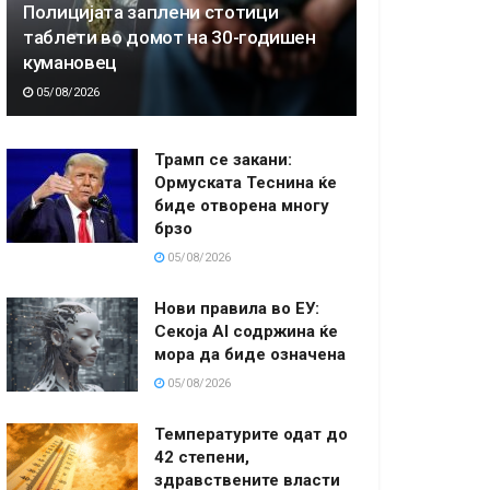
Полицијата заплени стотици
таблети во домот на 30-годишен
кумановец
05/08/2026
Трамп се закани:
Ормуската Теснина ќе
биде отворена многу
брзо
05/08/2026
Нови правила во ЕУ:
Секоја AI содржина ќе
мора да биде означена
05/08/2026
Температурите одат до
42 степени,
здравствените власти