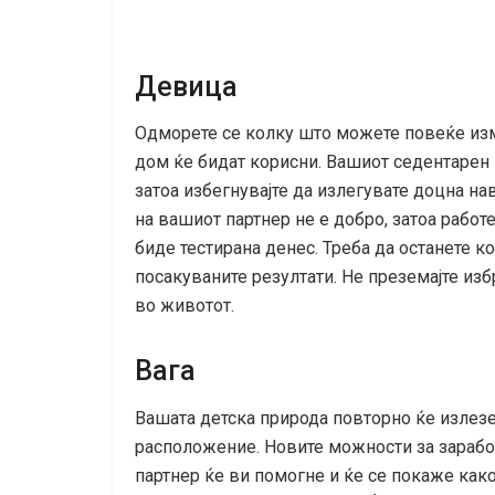
Девица
Одморете се колку што можете повеќе из
дом ќе бидат корисни. Вашиот седентарен 
затоа избегнувајте да излегувате доцна н
на вашиот партнер не е добро, затоа работ
биде тестирана денес. Треба да останете к
посакуваните резултати. Не преземајте изб
во животот.
Вага
Вашата детска природа повторно ќе излез
расположение. Новите можности за зарабо
партнер ќе ви помогне и ќе се покаже ка