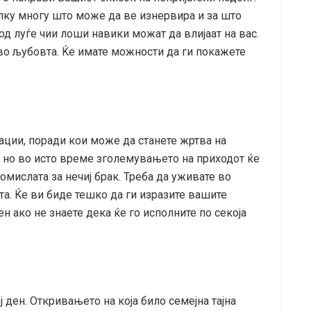
олку многу што може да ве изнервира и за што
д луѓе чии лоши навики можат да влијаат на вас.
во љубовта. Ќе имате можности да ги покажете
ии, поради кои може да станете жртва на
, но во исто време зголемувањето на приходот ќе
омислата за нечиј брак. Треба да уживате во
та. Ќе ви биде тешко да ги изразите вашите
н ако не знаете дека ќе го исполните по секоја
 ден. Откривањето на која било семејна тајна