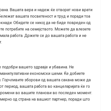
трана. Вашата вера и надеж ќе отворат нови врати
бележат вашата посветеност и труд и поради тоа
нади. Обидете се никој да не биде повреден од
ете потребите на семејството. Можете да влезете
 мала работа. Држете се до вашата работа и не
т.
е подобри вашето здравје и убавина. Не
и манипулативни економски шеми. Ќе добиете
и. Горчливите зборови од вашата сакана може да
т период, вашата работа во канцеларијата ќе го
промени во вашите планови во последен момент.
ерно од страна на вашиот партнер, поради што