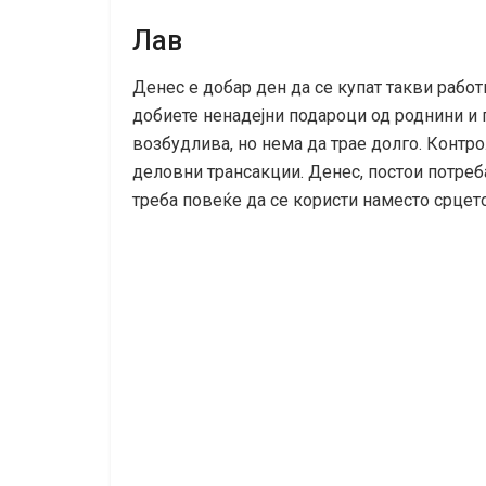
Лав
Денес е добар ден да се купат такви работ
добиете ненадејни подароци од роднини и 
возбудлива, но нема да трае долго. Контр
деловни трансакции. Денес, постои потреб
треба повеќе да се користи наместо срцето