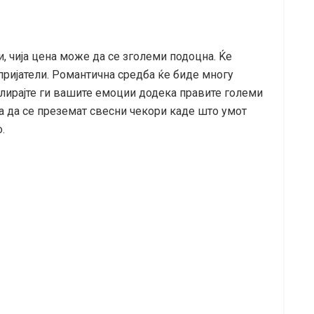
и, чија цена може да се зголеми подоцна. Ќе
пријатели. Романтична средба ќе биде многу
олирајте ги вашите емоции додека правите големи
а да се преземат свесни чекори каде што умот
.