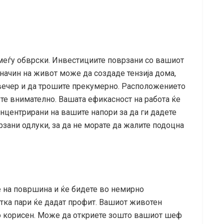
меѓу обврски. Инвестициите поврзани со вашиот
начин на живот може да создаде тензија дома,
авечер и да трошите прекумерно. Расположението
ете внимателно. Вашата ефикасност на работа ќе
онцентрирани на вашите напори за да ги дадете
рзани одлуки, за да не морате да жалите подоцна
е на површина и ќе бидете во немирно
тка пари ќе дадат профит. Вашиот животен
ко корисен. Може да откриете зошто вашиот шеф