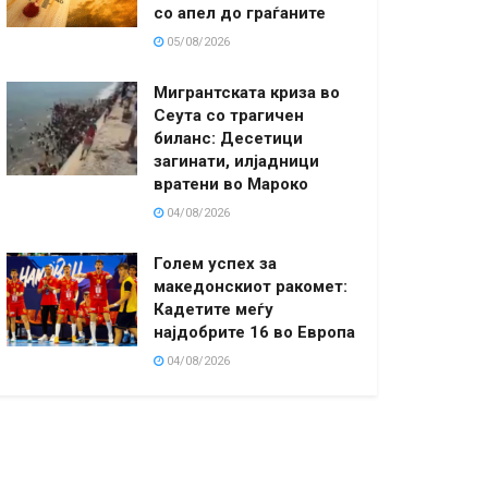
со апел до граѓаните
05/08/2026
Мигрантската криза во
Сеута со трагичен
биланс: Десетици
загинати, илјадници
вратени во Мароко
04/08/2026
Голем успех за
македонскиот ракомет:
Кадетите меѓу
најдобрите 16 во Европа
04/08/2026