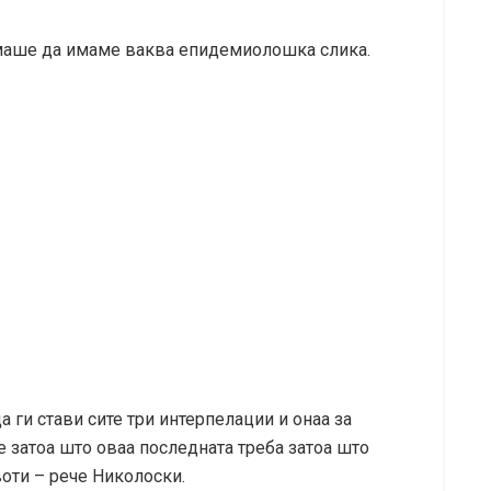
емаше да имаме ваква епидемиолошка слика.
 ги стави сите три интерпелации и онаа за
е затоа што оваа последната треба затоа што
оти – рече Николоски.