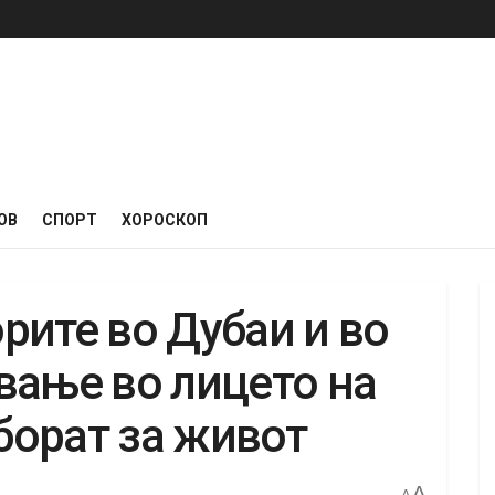
ОВ
СПОРТ
ХОРОСКОП
рите во Дубаи и во
вање во лицето на
 борат за живот
A