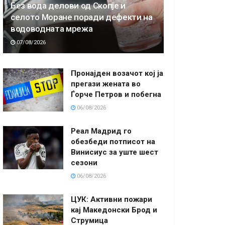
Без вода делови од Скопје и
селото Моране поради дефекти на
водоводната мрежа
07/08/2026
Пронајден возачот кој ја
прегази жената во
Ѓорче Петров и побегна
06/08/2026
Реал Мадрид го
обезбеди потписот на
Винисиус за уште шест
сезони
06/08/2026
ЦУК: Активни пожари
кај Македонски Брод и
Струмица