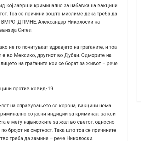
ид кој заврши криминално за набавка на вакцини.
тот. Тоа се причини зошто мислиме дека треба да
на ВМРО-ДПМНЕ, Александар Николоски на
визија Сител.
о не го почитуваат здравјето на граѓаните, и тоа
т е во Мексико, другиот во Дубаи. Одморите на
цето на граѓаните кои се борат за живот – рече
кцини против ковид-19.
елот на справувањето со корона, вакцини нема.
риминално со јасни индиции за криминал, за кои
та е меѓу највисоките за жал во светот, односно
по бројот на смртност. Така што тоа се причините
тво треба да замине – рече Николоски.