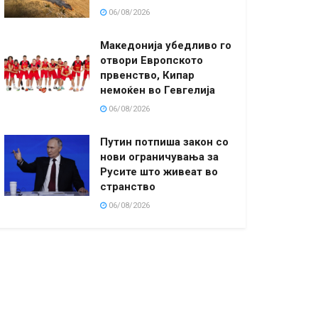
06/08/2026
Македонија убедливо го
отвори Европското
првенство, Кипар
немоќен во Гевгелија
06/08/2026
Путин потпиша закон со
нови ограничувања за
Русите што живеат во
странство
06/08/2026