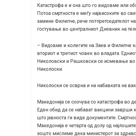
Катастрофа е и она што го видовме или об
Потоа смртноста е меѓу највисоките во све
замине Филипче, рече потпретседателот 
гостување во централниот Дневник на теле
– Видовме и колегите на Заев и Филипче как
вториот и третиот човек во владата. Еднио
Николовски и Рашковски се исмевање во ли
Николоски.
Николоски се осврна и на набавката на ва
Македонија се соочува со катастрофа во д
Еден обид да се набават вакцини заврши к
што јавноста ги виде документите. Смртнос
Македонија е четврта од долу од најлошите 
зошто мислиме дека министерот за здравс