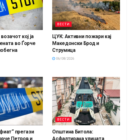
ВЕСТИ
возачот кој ја
ЦУК: Активни пожари кај
ената во Ѓорче
Македонски Брод и
побегна
Струмица
06/08/2026
ВЕСТИ
„фиат“ прегази
Општина Битола:
орче Петров и
Асфалтирана улицата