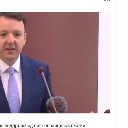
A
е поддршка од сите опозициски партии.