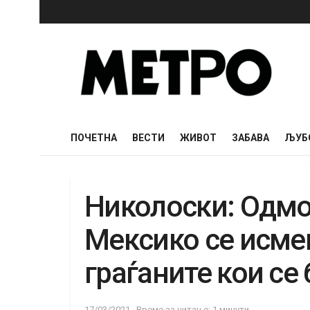
ПОЧЕТНА
ВЕСТИ
ЖИВОТ
ЗАБАВА
ЉУБ
Николоски: Одмо
Мексико се исме
граѓаните кои се
17/03/2021
Време за читање: 1 минути