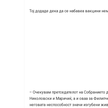
Тој додаде дека да се набавеа вакцини н
– Очекувам претседателот на Собранието да
Николовски и Маричиќ, а и оваа за Филипч
неговата неспособност значи изгубени жив