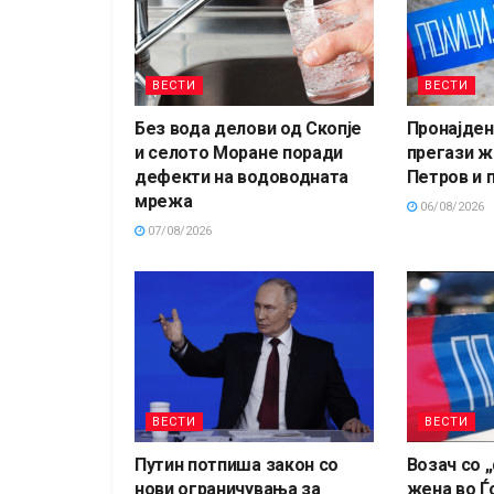
ВЕСТИ
ВЕСТИ
Без вода делови од Скопје
Пронајден 
и селото Моране поради
прегази ж
дефекти на водоводната
Петров и 
мрежа
06/08/2026
07/08/2026
ВЕСТИ
ВЕСТИ
Путин потпиша закон со
Возач со 
нови ограничувања за
жена во Ѓ