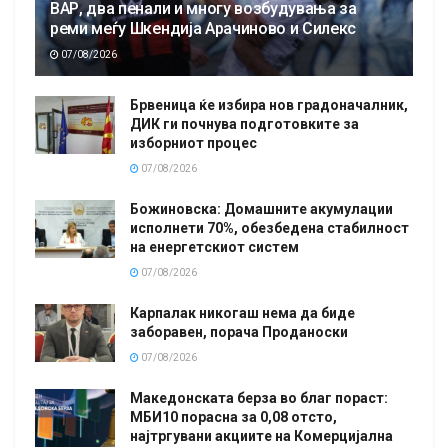
ВАР, два пенали и многу возбудувања за
реми меѓу Шкендија Арачиново и Силекс
07/08/2026
Брвеница ќе избира нов градоначалник,
ДИК ги почнува подготовките за
изборниот процес
07/08/2026
Божиновска: Домашните акумулации
исполнети 70%, обезбедена стабилност
на енергетскиот систем
07/08/2026
Карпалак никогаш нема да биде
заборавен, порача Проданоски
07/08/2026
Македонската берза во благ пораст:
МБИ10 порасна за 0,08 отсто,
најтргувани акциите на Комерцијална