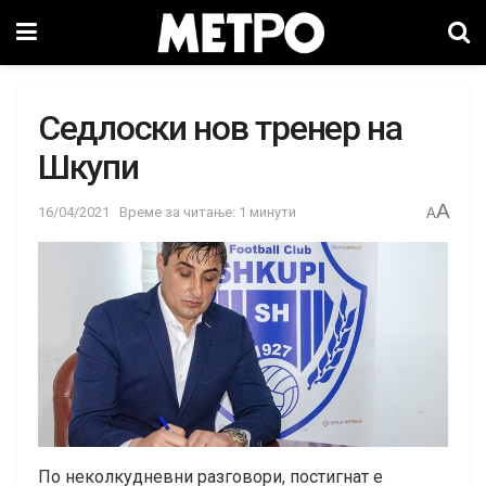
Седлоски нов тренер на
Шкупи
A
16/04/2021
Време за читање: 1 минути
A
По неколкудневни разговори, постигнат е