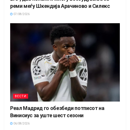
реми меѓу Шкендија Арачиново и Силекс
07/08/2026
ВЕСТИ
Реал Мадрид го обезбеди потписот на
Винисиус за уште шест сезони
06/08/2026