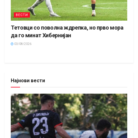
ВЕСТИ
Тетовци со поволна ждрепка, но прво мора
да го минат Хибернијан
03/08/2026
Најнови вести