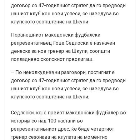
договор со 47-годипниот стратег да го предводи
нашиот клуб кон нови успеси, се наведува во
клупското соопштение на Шкупи
Поранешниот македонски фудбалски
репрезентативец Гоце Седлоски е назначен
денеска за нов тренер на Шкупи, соопшти
попладнево скопскиот прволигаш.
– По неколкудневни разговори, постигнат е
договор со 47-годипниот стратег да го предводи
нашиот клуб кон нови успеси, се наведува во
клупското соопштение на Шкупи.
Седлоски, кој е првиот македонски фудбалер во
историја со над 100 настапи во
репрезентативниот дрес, ќе биде четвртиот
тренер сезонава на клупата на моментно