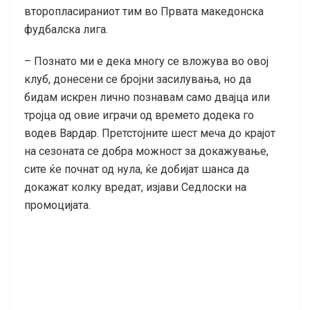
второпласираниот тим во Првата македонска
фудбалска лига.
– Познато ми е дека многу се вложува во овој
клуб, донесени се бројни засилувања, но да
бидам искрен лично познавам само двајца или
тројца од овие играчи од времето додека го
водев Вардар. Претстојните шест меча до крајот
на сезоната се добра можност за докажување,
сите ќе почнат од нула, ќе добијат шанса да
докажат колку вредат, изјави Седлоски на
промоцијата.