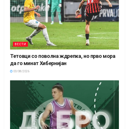
ВЕСТИ
Тетовци со поволна ждрепка, но прво мора
да го минат Хибернијан
03/08/2026