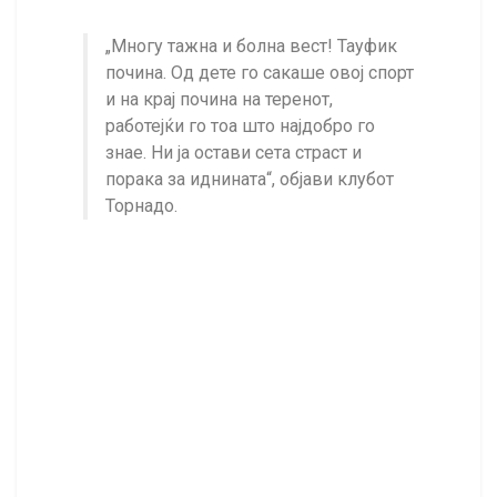
„Многу тажна и болна вест! Тауфик
почина. Од дете го сакаше овој спорт
и на крај почина на теренот,
работејќи го тоа што најдобро го
знае. Ни ја остави сета страст и
порака за иднината“, објави клубот
Торнадо.