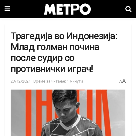
Трагедија во Индонезија:
Млад голман почина
после судир со
противнички играч!
A
23/12/2021
Време за читање: 1 минути
A