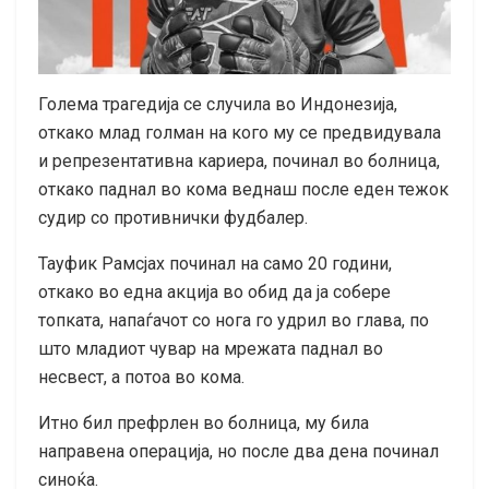
Голема трагедија се случила во Индонезија,
откако млад голман на кого му се предвидувала
и репрезентативна кариера, починал во болница,
откако паднал во кома веднаш после еден тежок
судир со противнички фудбалер.
Тауфик Рамсјах починал на само 20 години,
откако во една акција во обид да ја собере
топката, напаѓачот со нога го удрил во глава, по
што младиот чувар на мрежата паднал во
несвест, а потоа во кома.
Итно бил префрлен во болница, му била
направена операција, но после два дена починал
синоќа.