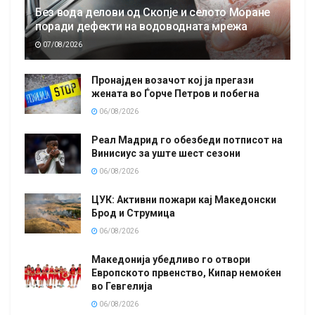
Без вода делови од Скопје и селото Моране
поради дефекти на водоводната мрежа
07/08/2026
Пронајден возачот кој ја прегази
жената во Ѓорче Петров и побегна
06/08/2026
Реал Мадрид го обезбеди потписот на
Винисиус за уште шест сезони
06/08/2026
ЦУК: Активни пожари кај Македонски
Брод и Струмица
06/08/2026
Македонија убедливо го отвори
Европското првенство, Кипар немоќен
во Гевгелија
06/08/2026