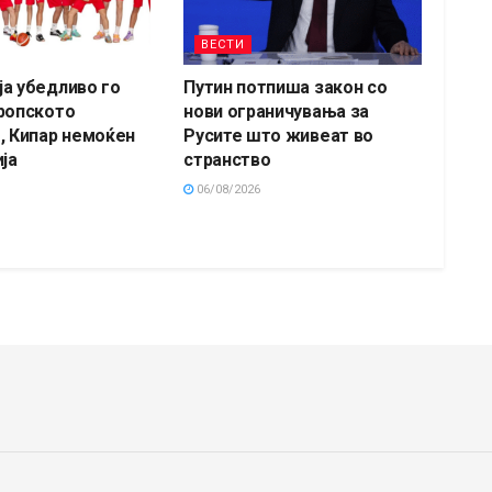
ВЕСТИ
а убедливо го
Путин потпиша закон со
ропското
нови ограничувања за
, Кипар немоќен
Русите што живеат во
ја
странство
06/08/2026