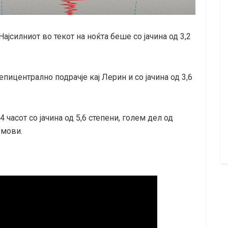
Најсилниот во текот на ноќта беше со јачина од 3,2
епицентрално подрачје кај Лерин и со јачина од 3,6
 часот со јачина од 5,6 степени, голем дел од
омови.