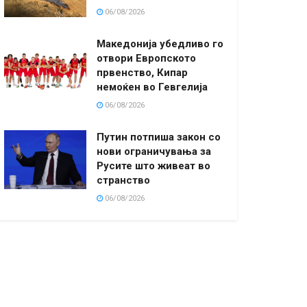
06/08/2026
Македонија убедливо го
отвори Европското
првенство, Кипар
немоќен во Гевгелија
06/08/2026
Путин потпиша закон со
нови ограничувања за
Русите што живеат во
странство
06/08/2026