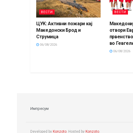
ВЕСТИ
ВЕСТИ
ЦУК: Активни пожари кај
Македониј
Македонски Брод и
отвори Ев
Струмица
првенство
во Гевгели
06/08/2026
06/08/2026
Импресум
Developed by
Konzoto
. Hosted by
Konzoto
.