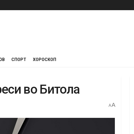
ОВ
СПОРТ
ХОРОСКОП
реси во Битола
A
A