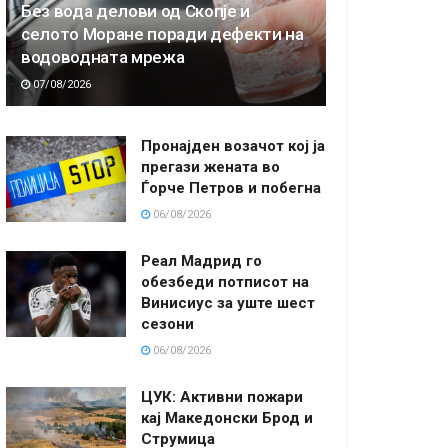
Без вода делови од Скопје и
селото Моране поради дефекти на
водоводната мрежа
07/08/2026
Пронајден возачот кој ја
прегази жената во
Ѓорче Петров и побегна
06/08/2026
Реал Мадрид го
обезбеди потписот на
Винисиус за уште шест
сезони
06/08/2026
ЦУК: Активни пожари
кај Македонски Брод и
Струмица