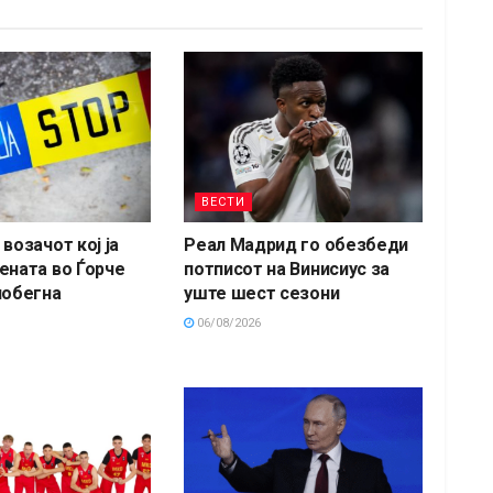
ВЕСТИ
возачот кој ја
Реал Мадрид го обезбеди
ената во Ѓорче
потписот на Винисиус за
побегна
уште шест сезони
06/08/2026