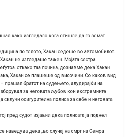
пишал како изгледало кога отишле да го земат
едицина по телото, Хакан седеше во автомобилот.
 Хакан не изгледаше тажен. Мојата сестра
ѓутоа, откако таа почина, дознавме дека Хакан
така, Хакан се плашеше од височини. Со каков вид
 – прашал братот на судењето, алудирајќи на
 зборувал за неговата љубов кон екстремните
а склучи осигурителна полиса за себе и неговата
ој пред судот изјавил дека полисата ја поднел
 се наведува дека „во случај на смрт на Семра