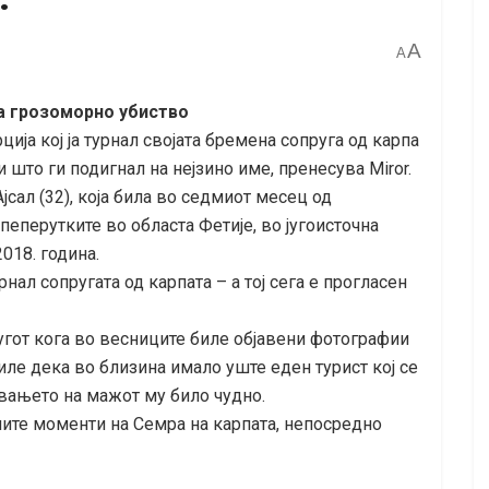
A
A
за грозоморно убиство
ција кој ја турнал својата бремена сопруга од карпа
што ги подигнал на нејзино име, пренесува Miror.
Ајсал (32), која била во седмиот месец од
пеперутките во областа Фетије, во југоисточна
2018. година.
рнал сопругата од карпата – а тој сега е прогласен
угот кога во весниците биле објавени фотографии
тиле дека во близина имало уште еден турист кој се
вањето на мажот му било чудно.
ите моменти на Семра на карпата, непосредно