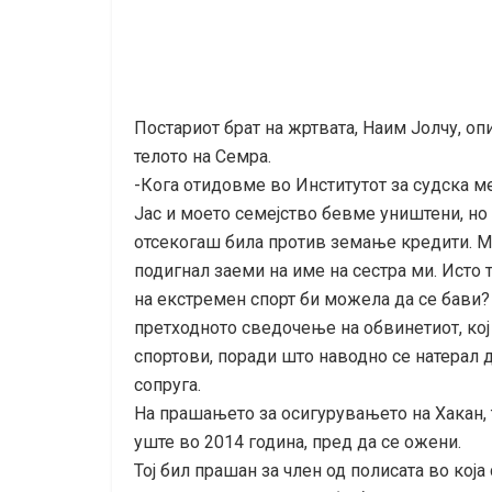
Постариот брат на жртвата, Наим Јолчу, о
телото на Семра.
-Кога отидовме во Институтот за судска м
Јас и моето семејство бевме уништени, но
отсекогаш била против земање кредити. Ме
подигнал заеми на име на сестра ми. Исто 
на екстремен спорт би можела да се бави?
претходното сведочење на обвинетиот, кој
спортови, поради што наводно се натерал д
сопруга.
На прашањето за осигурувањето на Хакан, т
уште во 2014 година, пред да се ожени.
Тој бил прашан за член од полисата во која