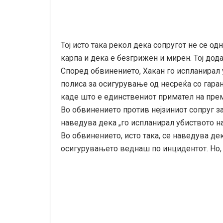
Тој исто така рекол дека сопругот не се о
карпа и дека е безгрижен и мирен. Тој дода
Според обвинението, Хакан го испланирал 
полиса за осигурување од несреќа со гаран
каде што е единствениот примател на преми
Во обвинението против нејзиниот сопруг за
наведува дека „го испланирал убиството на
Во обвинението, исто така, се наведува де
осигурувањето веднаш по инцидентот. Но, т