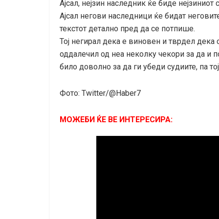
Ајсал, нејзин наследник ќе биде нејзиниот с
Ајсал негови наследници ќе бидат неговите
текстот детално пред да се потпише.
Тој негирал дека е виновен и тврдел дека 
оддалечил од неа неколку чекори за да и по
било доволно за да ги убеди судиите, па то
Фото: Twitter/@Haber7
МОЖЕБИ ЌЕ ВЕ ИНТЕРЕСИРА: