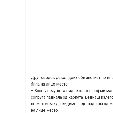
Друг сведок рекол дека обвинетиот по ин
била на лице место.
– Возев таму кога видов како некој ми мав
сопруга паднала од карпата. Веднаш излег
не можевме да видиме каде паднала од ме
на лице место.