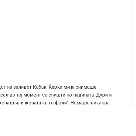
от на заливот Кабак. Ќерка ми ја снимаше
јсал во тој момент се спушти по падината. Дури и
жената или жената ќе го фрли“. Немаше никаква