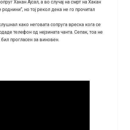
опруг Хакан Ајсал, а во случај на смрт на Хакан
 роднини“, но тој рекол дека не го прочитал
слушнал како неговата сопруга вреска кога се
даде телефон од нејзината чанта. Сепак, тоа не
ј бил прогласен за виновен.