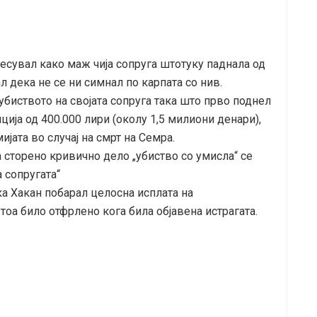
днесувал како маж чија сопруга штотуку паднала од
л дека не се ни симнал по карпата со нив.
убиството на својата сопруга така што прво поднел
ција од 400.000 лири (околу 1,5 милиони денари),
јата во случај на смрт на Семра.
 сторено кривично дело „убиство со умисла“ се
 сопругата“
ка Хакан побарал целосна исплата на
оа било отфрлено кога била објавена истрагата.