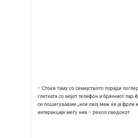
– Стоев таму со семејството поради поглед
глетката со мојот телефон и брачниот пар А
се пошегувавме „или овој маж ќе ја фрли 
интеракција меѓу нив – рекол сведокот.