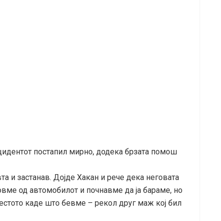
цидентот постапил мирно, додека брзата помош
та и застанав. Дојде Хакан и рече дека неговата
овме од автомобилот и почнавме да ја бараме, но
стото каде што бевме – рекол друг маж кој бил