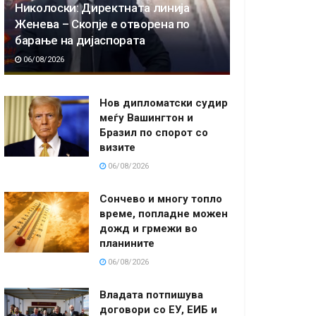
Николоски: Директната линија
Женева – Скопје е отворена по
барање на дијаспората
06/08/2026
Нов дипломатски судир
меѓу Вашингтон и
Бразил по спорот со
визите
06/08/2026
Сончево и многу топло
време, попладне можен
дожд и грмежи во
планините
06/08/2026
Владата потпишува
договори со ЕУ, ЕИБ и