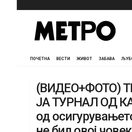
ПОЧЕТНА
ВЕСТИ
ЖИВОТ
ЗАБАВА
ЉУБ
(ВИДЕО+ФОТО) Т
ЈА ТУРНАЛ ОД К
од осигурувањето
не бил овој човек