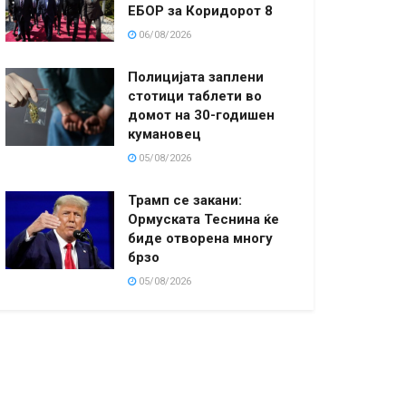
ЕБОР за Коридорот 8
06/08/2026
Полицијата заплени
стотици таблети во
домот на 30-годишен
кумановец
05/08/2026
Трамп се закани:
Ормуската Теснина ќе
биде отворена многу
брзо
05/08/2026