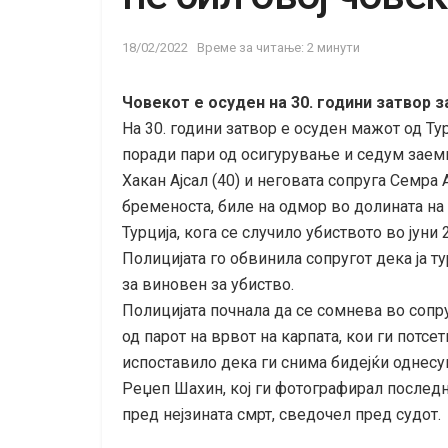
18/02/2022
Време за читање: 2 минути
Човекот е осуден на 30. години затвор 
На 30. години затвор е осуден мажот од Тур
поради пари од осигурување и седум заеми 
Хакан Ајсал (40) и неговата сопруга Семра 
бременоста, биле на одмор во долината на 
Турција, кога се случило убиството во јуни 
Полицијата го обвинила сопругот дека ја ту
за виновен за убиство.
Полицијата почнала да се сомнева во сопр
од парот на врвот на карпата, кои ги потсе
испоставило дека ги снима бидејќи однесу
Реџеп Шахин, кој ги фотографирал последн
пред нејзината смрт, сведочел пред судот.