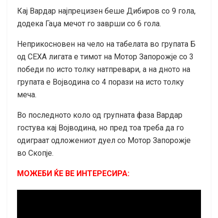
Кај Вардар најпрецизен беше Дибиров со 9 гола,
додека Гаџа мечот го заврши со 6 гола.
Неприкосновен на чело на табелата во групата Б
од СЕХА лигата е тимот на Мотор Запорожје со 3
победи по исто толку натпревари, а на дното на
групата е Војводина со 4 порази на исто толку
меча.
Во последното коло од групната фаза Вардар
гостува кај Војводина, но пред тоа треба да го
одиграат одложениот дуел со Мотор Запорожје
во Скопје.
МОЖЕБИ ЌЕ ВЕ ИНТЕРЕСИРА: