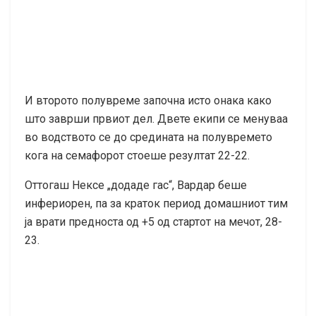
И второто полувреме започна исто онака како
што заврши првиот дел. Двете екипи се менуваа
во водството се до средината на полувремето
кога на семафорот стоеше резултат 22-22.
Оттогаш Нексе „додаде гас“, Вардар беше
инфериорен, па за краток период домашниот тим
ја врати предноста од +5 од стартот на мечот, 28-
23.