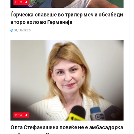
ВЕСТИ
Ѓорческа славеше во трилер меч и обезбеди
второ коло во Германија
04/08/2026
ВЕСТИ
Олга Стефанишина повеќе не е амбасадорка