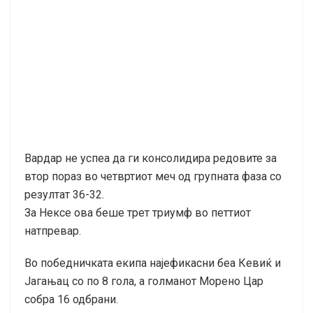
Вардар не успеа да ги консолидира редовите за
втор пораз во четвртиот меч од групната фаза со
резултат 36-32.
За Нексе ова беше трет триумф во петтиот
натпревар.
Во победничката екипа најефикасни беа Кевиќ и
Јагањац со по 8 гола, а голманот Морено Цар
собра 16 одбрани.