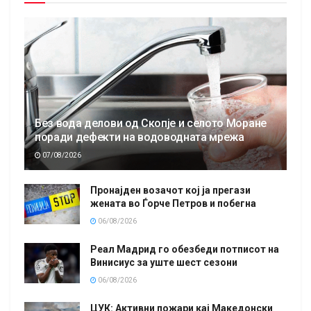
Без вода делови од Скопје и селото Моране
поради дефекти на водоводната мрежа
07/08/2026
Пронајден возачот кој ја прегази
жената во Ѓорче Петров и побегна
06/08/2026
Реал Мадрид го обезбеди потписот на
Винисиус за уште шест сезони
06/08/2026
ЦУК: Активни пожари кај Македонски