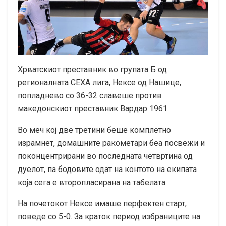
Хрватскиот преставник во групата Б од
регионалната СЕХА лига, Нексе од Нашице,
попладнево со 36-32 славеше против
македонскиот преставник Вардар 1961.
Во меч кој две третини беше комплетно
израмнет, домашните ракометари беа посвежи и
поконцентрирани во последната четвртина од
дуелот, па бодовите одат на контото на екипата
која сега е второпласирана на табелата.
На почетокот Нексе имаше перфектен старт,
поведе со 5-0. За краток период избраниците на