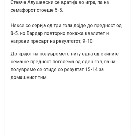
Стевче Алушевски се вратија во игра, па на
семафорот стоеше 5-5.
Нексе со серија од три гола дојде до предност од
8-5, но Вардар повторно покажа квалитет и
направи пресврт на резултатот, 9-10.
До крајот на полувремето ниту една од екипите
немаше предност поголема од еден гол, па на
полувреме се отиде со резултат 15-14 за
домашниот тим.