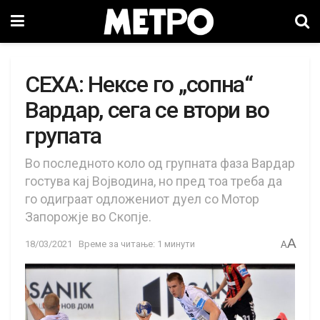
СЕХА: Нексе го „сопна“
Вардар, сега се втори во
групата
Во последното коло од групната фаза Вардар
гостува кај Војводина, но пред тоа треба да
го одиграат одложениот дуел со Мотор
Запорожје во Скопје.
A
18/03/2021
Време за читање: 1 минути
A